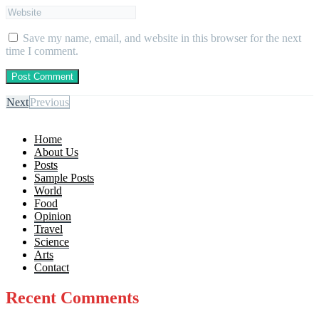
Save my name, email, and website in this browser for the next
time I comment.
Next
Previous
Home
About Us
Posts
Sample Posts
World
Food
Opinion
Travel
Science
Arts
Contact
Recent Comments