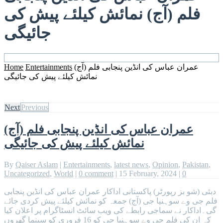
فلم (آج) نمائش کیلئے پیش کی
جائیگی
Home
Entertainments
عمران عباس کی انڈین پنجابی فلم (آج)
نمائش کیلئے پیش کی جائیگی
Next
Previous
عمران عباس کی انڈین پنجابی فلم (آج)
نمائش کیلئے پیش کی جائیگی
By
Qaiser Aslam
|
Entertainments
,
latest news
,
Opinion
,
Pakistan
,
Uncategorized
,
World
|
0 comment
|
15 February, 2024
|
0
دبئی (شو بز رپورٹر) پاکستانی اداکار عمران عباس کی انڈین پنجابی
فلم جی وے سوہنیا جی (آج) جمعہ کو نمائش کیلئے پیش کردی جائے
گی۔اداکار نے سماجی رابطے کی ویب سائٹ انسٹاگرام پر اعلان کیا
کہ ان کی فلم جی وے سوہنیا جی کو 16 فروری کو سینما گھروں