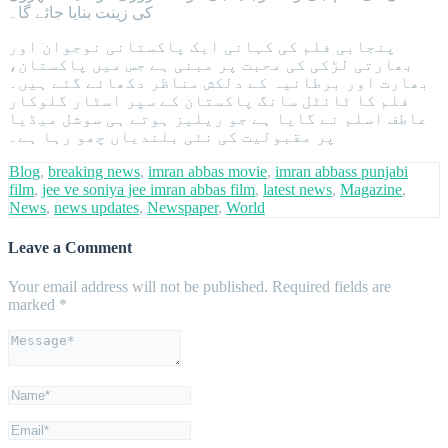
کی زینت بنایا جائے گا۔
پنجابی فلم کی کہانی ایک پاکستانی نوجوان اور
بھارتی لڑکی کی محبت پر مبنی ہے جس میں پاکستان،
بھارت اور برطانیہ کے دلکش مناظر دکھائے گئے ہیں۔
فلم کا ٹائٹل سانگ پاکستان کے سپر اسٹار گلوکار
عاطف اسلم نے گایا ہے جو ریلیز ہوتے ہی سوشل میڈیا
پر مقبولیت کی نئی بلندیاں چھو رہا ہے۔
Blog
,
breaking news
,
imran abbas movie
,
imran abbass punjabi
film
,
jee ve soniya jee imran abbas film
,
latest news
,
Magazine
,
News
,
news updates
,
Newspaper
,
World
Leave a Comment
Your email address will not be published.
Required fields are
marked
*