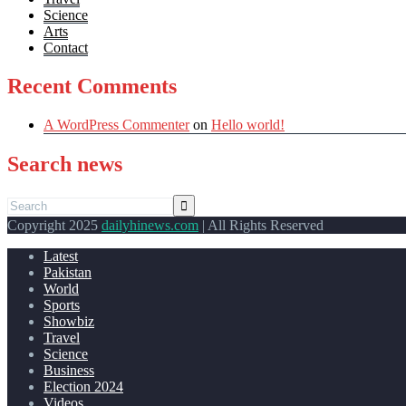
Science
Arts
Contact
Recent Comments
A WordPress Commenter
on
Hello world!
Search news
Copyright 2025
dailyhinews.com
| All Rights Reserved
Latest
Pakistan
World
Sports
Showbiz
Travel
Science
Business
Election 2024
Videos