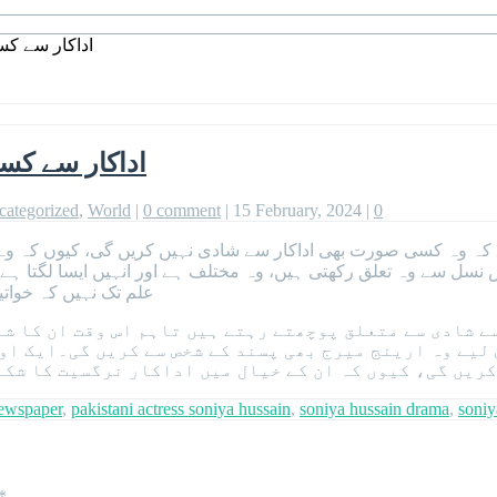
اداکار سے ک
اداکار سے کس
categorized
,
World
|
0 comment
|
15 February, 2024
|
0
ہے کہ وہ کسی صورت بھی اداکار سے شادی نہیں کریں گی، کیوں کہ و
س نسل سے وہ تعلق رکھتی ہیں، وہ مختلف ہے اور انہیں ایسا لگتا ہے
علم تک نہیں کہ خوات
سے شادی سے متعلق پوچھتے رہتے ہیں تاہم اس وقت ان کا ش
لیے وہ ارینج میرج بھی پسند کے شخص سے کریں گی۔ایک اور
ریں گی، کیوں کہ ان کے خیال میں اداکار نرگسیت کا شکار
ewspaper
,
pakistani actress soniya hussain
,
soniya hussain drama
,
soniy
*