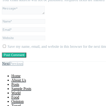
Save my name, email, and website in this browser for the next ti
Next
Previous
Home
About Us
Posts
Sample Posts
World
Food
Opinion
Travel