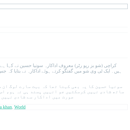
کراچی (شو بز رپو رٹر) معروف اداکارہ سونیا حسین نے کہا 
ہیں۔ ایک ٹی وی شو میں گفتگو کرتے ہوئے اداکارہ نے بتایا کہ ج
سونیا حسین کا یہ بھی کہنا تھا کہ بہت سارے لوگ ان 
ساتھ شادی نہیں کرسکتیں جو انہیں پسند ہی نہ ہو، اس 
صورت میں اداکار سے شادی نہیں ک
a khan
,
World