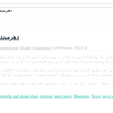
دھرمیند
دھرمیندر
categorized
,
World
|
0 comment
|
14 February, 2024
|
0
ندر کا پاکستانی اداکار و میزبان احسن خان کے نام نیک
نگ پلیٹ فارم انسٹاگرام پر پاکستانی اداکار نے بھارت
 تعریفیں کرتے ہوئے ان کے لیے نیک خواہشات کا اظہار 
یں مزید کہہ رہے ہیں کہ آپ سب میرے اپنے ہیں، آپ کو 
 بلکہ ان کے اہل خانہ اور دوستوں کے لیے بھی نیک تمن
rmindar and ahsan khan
,
election
,
latest news
,
Magazine
,
News
,
news 