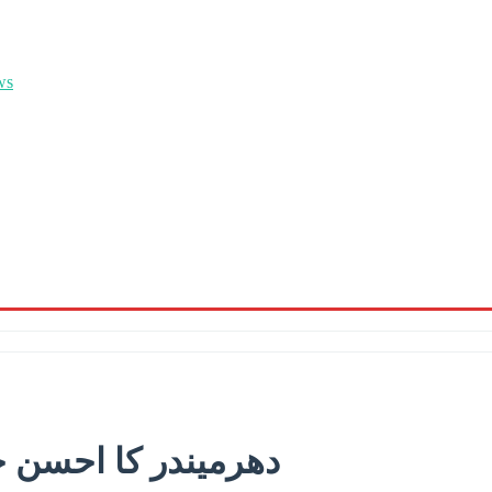
دھرمیندر کا احسن خ