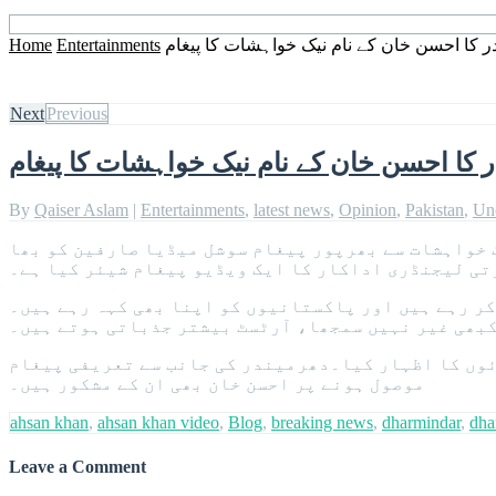
ر کا احسن خان کے نام نیک خواہشات کا پیغام
Entertainments
Home
Next
Previous
 کا احسن خان کے نام نیک خواہشات کا پیغام
By
Qaiser Aslam
|
Entertainments
,
latest news
,
Opinion
,
Pakistan
,
Un
 خواہشات سے بھرپور پیغام سوشل میڈیا صارفین کو بھا
ی لیجنڈری اداکار کا ایک ویڈیو پیغام شیئر کیا ہے۔
کر رہے ہیں اور پاکستانیوں کو اپنا بھی کہہ رہے ہیں۔
کبھی غیر نہیں سمجھا، آرٹسٹ بیشتر جذباتی ہوتے ہیں۔
ائوں کا اظہار کیا۔دھرمیندر کی جانب سے تعریفی پیغام
موصول ہونے پر احسن خان بھی ان کے مشکور ہیں۔
ahsan khan
,
ahsan khan video
,
Blog
,
breaking news
,
dharmindar
,
dha
Leave a Comment