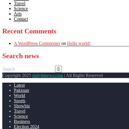
Travel
Science
Arts
Contact
Recent Comments
A WordPress Commenter
on
Hello world!
Search news
Copyright 2025
dailyhinews.com
| All Rights Reserved
Latest
Pakistan
World
Sports
Showbiz
Travel
Science
Business
Election 2024