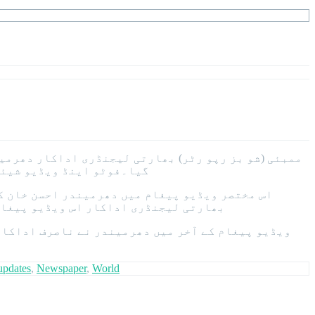
ممبئی (شو بز رپو رٹر) بھارتی لیجنڈری اداکار دھرمی
گیا۔فوٹو اینڈ ویڈیو شیئر
اس مختصر ویڈیو پیغام میں دھرمیندر احسن خان کی
بھارتی لیجنڈری اداکار اس ویڈیو پیغام م
ویڈیو پیغام کے آخر میں دھرمیندر نے ناصرف اداکار
updates
,
Newspaper
,
World