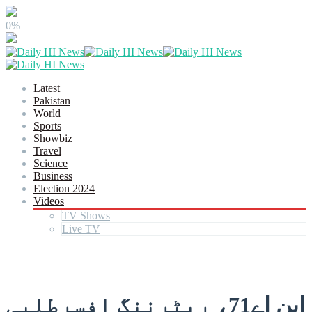
0%
Latest
Pakistan
World
Sports
Showbiz
Travel
Science
Business
Election 2024
Videos
TV Shows
Live TV
این اے71، ریٹرننگ افسرطلبی