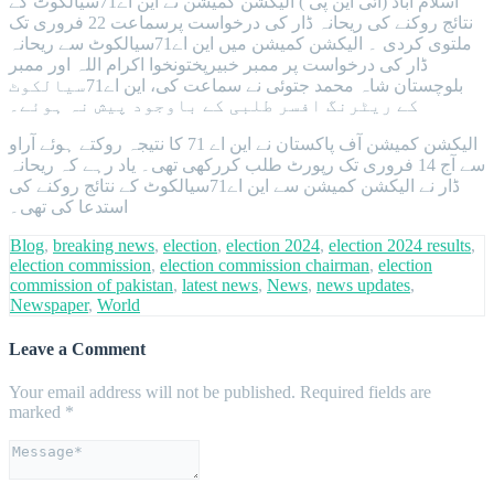
اسلام آباد (آئی این پی ) الیکشن کمیشن نے این اے71سیالکوٹ کے
نتائج روکنے کی ریحانہ ڈار کی درخواست پرسماعت 22 فروری تک
ملتوی کردی ۔ الیکشن کمیشن میں این اے71سیالکوٹ سے ریحانہ
ڈار کی درخواست پر ممبر خبیرپختونخوا اکرام اللہ اور ممبر
بلوچستان شاہ محمد جتوئی نے سماعت کی، این اے71سیالکوٹ
کے ریٹرنگ افسر طلبی کے باوجود پیش نہ ہوئے۔
الیکشن کمیشن آف پاکستان نے این اے 71 کا نتیجہ روکتے ہوئے آراو
سے آج 14 فروری تک رپورٹ طلب کررکھی تھی۔ یاد رہے کہ ریحانہ
ڈار نے الیکشن کمیشن سے این اے71سیالکوٹ کے نتائج روکنے کی
استدعا کی تھی۔
Blog
,
breaking news
,
election
,
election 2024
,
election 2024 results
,
election commission
,
election commission chairman
,
election
commission of pakistan
,
latest news
,
News
,
news updates
,
Newspaper
,
World
Leave a Comment
Your email address will not be published.
Required fields are
marked
*