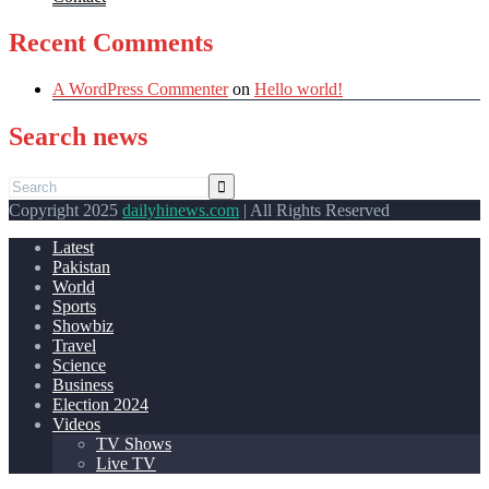
Recent Comments
A WordPress Commenter
on
Hello world!
Search news
Copyright 2025
dailyhinews.com
| All Rights Reserved
Latest
Pakistan
World
Sports
Showbiz
Travel
Science
Business
Election 2024
Videos
TV Shows
Live TV