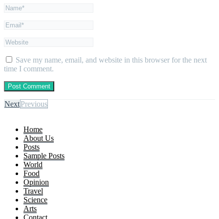
Save my name, email, and website in this browser for the next
time I comment.
Next
Previous
Home
About Us
Posts
Sample Posts
World
Food
Opinion
Travel
Science
Arts
Contact