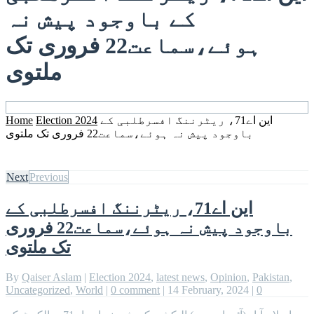
کے باوجود پیش نہ
ہوئے،سماعت22 فروری تک
ملتوی
Home
Election 2024
این اے71، ریٹرننگ افسرطلبی کے
باوجود پیش نہ ہوئے،سماعت22 فروری تک ملتوی
Next
Previous
این اے71، ریٹرننگ افسرطلبی کے
باوجود پیش نہ ہوئے،سماعت22 فروری
تک ملتوی
By
Qaiser Aslam
|
Election 2024
,
latest news
,
Opinion
,
Pakistan
,
Uncategorized
,
World
|
0 comment
|
14 February, 2024
|
0