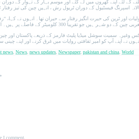
ملنے کے لئے اپنے گھروں میں لے گئے اور موسم بہار کے تہوار کے دورا
نہ اسپرنگ فیسٹیول کے دوران ٹریول رش ، انہیں چین کی تیز رفتار ٹر
لیات اور ٹرین کی حیرت انگیز رفتار سے حیران تھا۔ انہوں نے کہا، “ر
 2015 سے ٹک ٹاک، وی چیٹ، ایکس وغیرہ سمیت سوشل میڈیا پلیٹ فارمز کے ذریعے پاک
نہوں نے اپنے آپ کو امیر ثقافتی روایات میں غرق کرنے اور اپنے چینی 
st news
,
News
,
news updates
,
Newspaper
,
pakistan and china
,
World
*
me I comment.