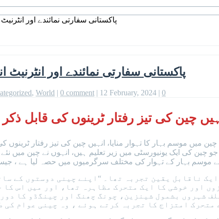
پاکستانی سفارتی نمائندے اور انٹرنیٹ 
پاکستانی سفارتی نمائندے اور انٹرنیٹ ان
ategorized
,
World
|
0 comment
|
12 February, 2024
|
0
ہیں چین کی تیز رفتار ٹرینوں کی قابل ذکر ک
ے چین میں موسم بہار کا تہوار منایا، انہیں چین کی تیز رفتار ٹرینوں ک
 جو چین کی ایک یونیورسٹی میں زیر تعلیم ہیں، انہوں نے چین میں نئ
ں نے موسم بہار کے تہوار کی مختلف سرگرمیوں میں حصہ لیا ہے ، جیسے 
ایک ناقابل یقین تجربہ تھا۔ “اپنے چینی دوستوں کے سات
ں اور خوشی کا ایک متحرک مظاہرہ تھا، اور میں اس کا ح
لف شہروں بشمول شینزین، چونگ چھنگ اور چینگڈو کا دورہ
 متحرک امتزاج کا تجربہ کرتے ہوئے ، وہ چینی عوام کی 