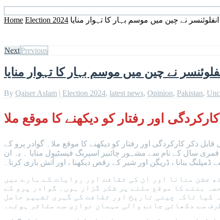
انفلوئنسر نے چین میں موسم بہار کا تہوار منایا
Election 2024
Home
Next
Previous
فلوئنسر نے چین میں موسم بہار کا تہوار منایا
By
Qaiser Aslam
|
Election 2024
,
latest news
,
Opinion
,
Pakistan
,
Unc
ارکردگی اور رفتار کو دیکھنے کا موقع ملا
ی قابل ذکر کارکردگی اور رفتار کو دیکھنے کا موقع ملا۔ گوادر پرو کے
ے قمری سال کے نام سے مشہور چائنیز اسپرنگ فیسٹیول منایا ۔ یہ ان
ڈمپلنگ بنانا ، ڈریگن اور شیر کے رقص دیکھنا ، اور آتش بازی کرنا۔
ھ جشن منانا اور ان کی ثقافت اور روایات کے بارے میں
صہ بننے کا موقع ملنے پر شکر گزار ہوں۔ گوادر پرو کے
 کیا تاکہ چینی تاریخ اور ثقافت کی گہری تفہیم حاصل
طرف سے دکھائی جانے والی مہمان نوازی سے متاثر ہوئے۔