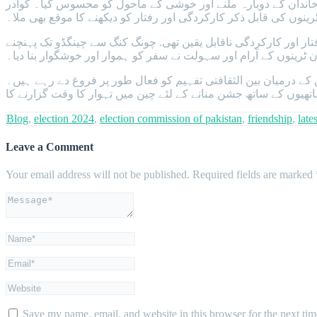
ن خاندان کے دوبارہ ملنے اور خوشی کے ماحول کو محسوس کیا۔ گوادر
ینوں کی قابل ذکر کارکردگی اور رفتار کو دیکھنے کا موقع بھی ملا۔
فتار اور کارکردگی ناقابل یقین تھی. چونگ کنگ سے چینگڈو تک پہنچنے
ستان اور چین کے درمیان بین الثقافتی تفہیم کو فعال طور پر فروغ دے رہے ہیں۔
ساتھیوں کے ساتھ جشن منانے کے لئے چین میں تہوار کا وقت گزارنے کا
Blog
,
election 2024
,
election commission of pakistan
,
friendship
,
late
Leave a Comment
Your email address will not be published.
Required fields are marked
Save my name, email, and website in this browser for the next ti