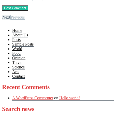
Next
Previous
Home
About Us
Posts
Sample Posts
World
Food
Opinion
Travel
Science
Arts
Contact
Recent Comments
A WordPress Commenter
on
Hello world!
Search news