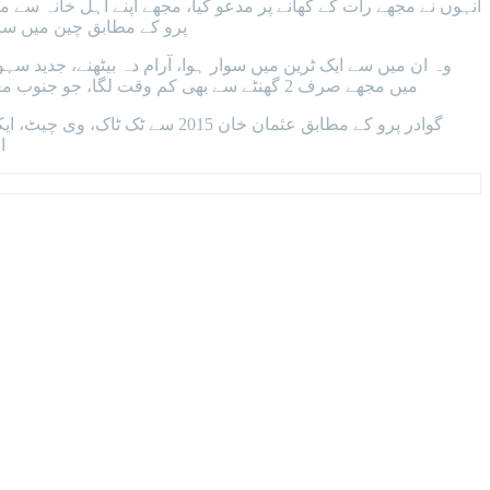
انہوں نے مجھے رات کے کھانے پر مدعو کیا، مجھے اپنے اہل خانہ سے 
پرو کے مطابق چین میں سالا
وہ ان میں سے ایک ٹرین میں سوار ہوا، آرام دہ بیٹھنے، جدید سہو
میں مجھے صرف 2 گھنٹے سے بھی کم وقت لگا، جو جنوب مغربی چین کے دو شہر ہیں جو تقریبا 300 کلومیٹر کے فاصلے پر ہیں۔ ان ٹرینوں کے آرام اور سہولت نے سفر کو ہموار اور خوشگوار بنا دیا۔
گوادر پرو کے مطابق عثمان خان
ا