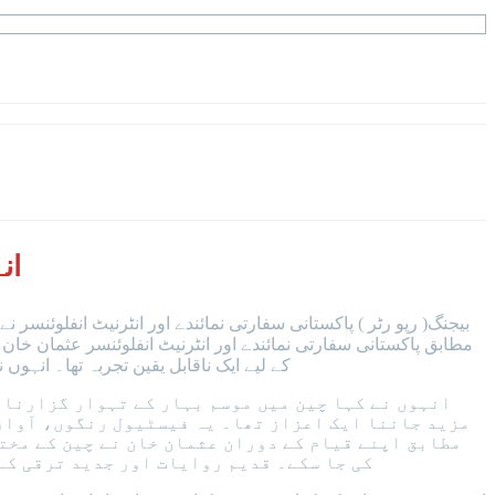
ان
بیجنگ( رپو رٹر ) پاکستانی سفارتی نمائندے اور انٹرنیٹ انفلوئنسر ن
مطابق پاکستانی سفارتی نمائندے اور انٹرنیٹ انفلوئنسر عثمان خان
کے لیے ایک ناقابل یقین تجربہ تھا۔ انہو
انہوں نے کہا چین میں موسم بہار کے تہوار گزارنا 
مزید جاننا ایک اعزاز تھا۔ یہ فیسٹیول رنگوں، آوازو
مطابق اپنے قیام کے دوران عثمان خان نے چین کے مخت
کی جا سکے۔ قدیم روایات اور جدید ترقی کے