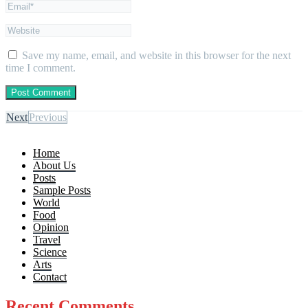
Save my name, email, and website in this browser for the next
time I comment.
Next
Previous
Home
About Us
Posts
Sample Posts
World
Food
Opinion
Travel
Science
Arts
Contact
Recent Comments