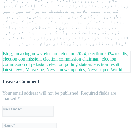
اسلام آباد (رپو رٹر) استحکام پاکستانی پارٹی کی
رہنما فردوس عاشق اعوان نے کہا ہے کہ الیکشن کمیشن
کے پاس بندہ بلانے یا کھٹکھٹانے پرآتے ہیں، میں
بلاوے پر الیکشن کمیشن آئی ہوں،نوٹس پر آئی ہوں۔
میڈیا سے گفتگو میں انہوںنے کہا الیکشن کمیشن کو
ہمیں بھی سننا ہے، قانون کا تحفظ کرنے کے بجائے
کیوں کسی جماعت کے سہولت کار بنے ہوئے تھے، غیر
قانونی کام کرنے والے یونیفارم والوں کا علاج کس نے
کرنا ہے، قانون نہیں کریگا تو عوام نے ہی کرنا ہے۔
Blog
,
breaking news
,
election
,
election 2024
,
election 2024 results
,
election commission
,
election commission chairman
,
election
commission of pakistan
,
election polling station
,
election result
,
latest news
,
Magazine
,
News
,
news updates
,
Newspaper
,
World
Leave a Comment
Your email address will not be published.
Required fields are
marked
*