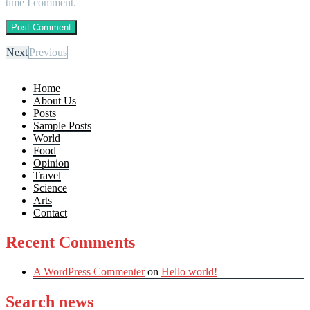
time I comment.
Next
Previous
Home
About Us
Posts
Sample Posts
World
Food
Opinion
Travel
Science
Arts
Contact
Recent Comments
A WordPress Commenter
on
Hello world!
Search news