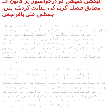
الیکشن کمیشن کو درخواستوں پر قانون کے
مطابق فیصلہ کرنے کی ہدایت کردیتے ہیں،
جسٹس علی باقرنجفی
لاہور (رپو رٹر ) لاہور ہائیکورٹ کے جسٹس علی
باقرنجفی نے کہا ہے کہ الیکشن نتائج کیخلاف درخواست
دائر کرنے کا پہلا فورم الیکشن کمیشن ہے۔ لاہور
ہائیکورٹ میں خواجہ آصف،مریم نواز، حمزہ شہباز
سمیت دیگر کی کامیابی کیخلاف درخواستیں سمیت دیگر
کی الیکشن میں کامیابی کے خلاف دائر درخواستوں پر
سماعت ہوئی۔ لاہور ہائیکورٹ کے جسٹس علی باقرنجفی
نے کہا کہ درخواست دائر کرنے کا پہلا فورم الیکشن
کمیشن ہے۔
الیکشن کمیشن کو امیداروں کی درخواستوں پر قانون
کے مطابق فیصلہ کرنے کی ہدایت کردیتے ہیں۔ جسٹس
علی باقرنجفی نے استفسار کیا کہ کیا یہ درخواست
قابل سماعت ہے کیونکہ ابھی الیکشن کا پروسیس مکمل
ہواہے، کیا درخواست گزار پہلے آراو کے پاس درخواست
دائر کرنے کے پابند نہیں، درخواست دائر کرنے کا
پہلافورم الیکشن کمیشن ہے۔ وکیل الیکشن کمیشن نے
عدالت کو بتایا کہ ہائیکورٹ براہ راست درخواستیں
دائر کرنے کادائرہ اختیار نہیں ہے۔