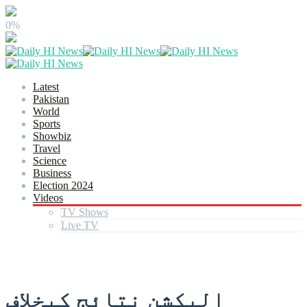
0%
Latest
Pakistan
World
Sports
Showbiz
Travel
Science
Business
Election 2024
Videos
TV Shows
Live TV
الیکشن نتائج کیخلاف