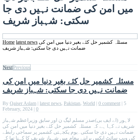
میں امن کی ضمانت نہیں دی جا
سکتی: شہباز شریف
مسئلہ کشمیر حل کئے بغیر دنیا میں امن کی
latest news
Home
ضمانت نہیں دی جا سکتی: شہباز شریف
Next
Previous
مسئلہ کشمیر حل کئے بغیر دنیا میں امن کی
ضمانت نہیں دی جا سکتی: شہباز شریف
By
Qaiser Aslam
|
latest news
,
Pakistan
,
World
|
0 comment
|
5
February, 2024
|
0
لاہور (اے ایف بی)صدر مسلم لیگ ن اور سابق وزیراعظم شہباز
شریف نے کہا ہے کہ مسئلہ کشمیر حل کئے بغیر دنیا میں امن کی
ضمانت نہیں دی جا سکتی۔یوم یکجہتی کشمیر پر سماجی رابطے
کی ویب سائٹ ایکس پراپنے پیغام میں شہباز شریف کا کہنا تھا کہ