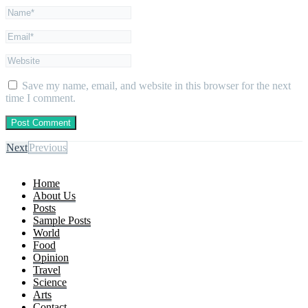
Save my name, email, and website in this browser for the next
time I comment.
Next
Previous
Home
About Us
Posts
Sample Posts
World
Food
Opinion
Travel
Science
Arts
Contact