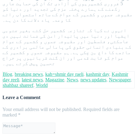
5 فروری کشمیریوں کی آزادی تک ان کی حمایت جاری
رکھنے کے ہمارے پختہ عزم کی تجدید اور دنیا کو
مقبوضہ جموں و کشمیر کے عوام کے ساتھ استصواب رائے
کا وعدہ یاد دلانے کا دن ہے۔
انہوں نے کہا کہ تنازعہ کشمیر حل کئے بغیر جنوبی
ایشیا اور دنیا میں پائیدار امن کی ضمانت نہیں دی
جاسکتی، فلسطین اور مقبوضہ جموں و کشمیر کے عوام
کے بنیادی انسانی حقوق کی پامالی عالمی برادری کے
ماتھے کا داغ بن چکی ہے۔ہم مقبوضہ جموں و کشمیر کے
عوام کو ثابت قدمی اور ان گنت قربانیوں پر خراج
تحسین پیش کرتے ہیں۔
Blog
,
breaking news
,
kah=shmir day raeli
,
kashmir day
,
Kashmir
day reeli
,
latest news
,
Magazine
,
News
,
news updates
,
Newspaper
,
shahbaz shareef
,
World
Leave a Comment
Your email address will not be published.
Required fields are
marked
*