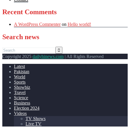
Recent Comments
A WordPress Commenter
on
Hello world!
Search news
Copyright 2025
dailyhinews.com
| All Rights Reserved
Latest
Pakistan
World
Sports
Showbiz
Travel
Science
Business
Election 2024
Videos
TV Shows
Live TV