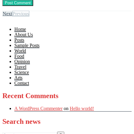
Next
Previous
Home
About Us
Posts
Sample Posts
World
Food
Opinion
Travel
Science
Arts
Contact
Recent Comments
A WordPress Commenter
on
Hello world!
Search news