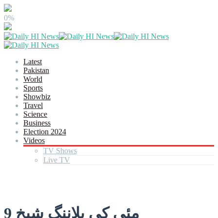
0%
Latest
Pakistan
World
Sports
Showbiz
Travel
Science
Business
Election 2024
Videos
TV Shows
Live TV
9 مئی کی پلاننگ شیخ