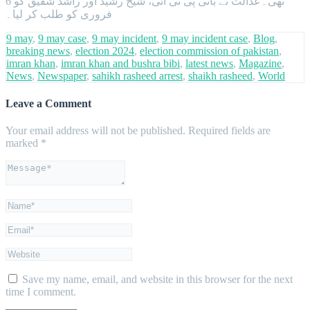
تھی۔عدالت نے بانی پی ٹی آئی، شیخ رشید اور راشد شفیق کو 6
فروری کو طلب کر لیا۔
9 may
,
9 may case
,
9 may incident
,
9 may incident case
,
Blog
,
breaking news
,
election 2024
,
election commission of pakistan
,
imran khan
,
imran khan and bushra bibi
,
latest news
,
Magazine
,
News
,
Newspaper
,
sahikh rasheed arrest
,
shaikh rasheed
,
World
Leave a Comment
Your email address will not be published.
Required fields are
marked
*
Save my name, email, and website in this browser for the next
time I comment.