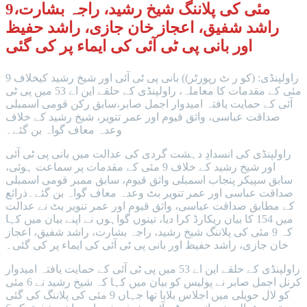
9مئی کی پلاننگ شیخ رشید، راجہ بشارت،
راشد شفیق، اعجاز خان جازی، راشد حفیظ
اور بانی پی ٹی آئی کی ایماء پر کی گئی
راولپنڈی: (کو ر ٹ رپورٹر)) بانی پی ٹی آئی اور شیخ رشید کیخلاف 9
مئی کے مقدمات کا معاملہ، راولپنڈی کے حلقے این اے 53 میں پی ٹی
آئی کے حمایت یافتہ امیدوار اجمل صابر،سابق رکن قومی اسمبلی
صداقت عباسی، واثق قیوم اور عمر تنویر، شیخ رشید کے خلاف
وعدہ معاف گواہ بن گئے۔
راولپنڈی کی انسدادِ دہشت گردی کی عدالت میں بانی پی ٹی آئی
اور شیخ رشید کے خلاف 9 مئی کے مقدمات پر سماعت ہوئی،
سابق سپیکر پنجاب اسمبلی واثق قیوم، سابق ممبر قومی اسمبلی
صداقت عباسی اور عمر تنویر بٹ وعدہ معاف گواہ بن گئے۔ذرائع
کے مطابق صداقت عباسی، واثق قیوم اور عمر تنویر بٹ نے عدالت
میں 154 کا بیان ریکارڈ کرا دیا، تینوں گواہوں نے اپنے بیان میں کہا
کہ 9 مئی کی پلاننگ شیخ رشید، راجہ بشارت، راشد شفیق، اعجاز
خان جازی، راشد حفیظ اور بانی پی ٹی آئی کی ایماء پر کی گئی۔
راولپنڈی کے حلقے این اے 53 میں پی ٹی آئی کے حمایت یافتہ امیدوار
کرنل اجمل صابر نے پولیس کو بیان میں کہا کہ شیخ رشید نے 6 مئی
کو لال حویلی میں اجلاس بلایا تھا جہاں 9 مئی کی پلاننگ کی گئی