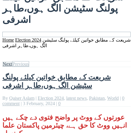
پولنگ سٹیشن الگ ہوں،طاہر
اشرفی
شریعت کے مطابق خواتین کیلئے پولنگ سٹیشن
Election 2024
Home
الگ ہوں،طاہر اشرفی
Next
Previous
شریعت کے مطابق خواتین کیلئے پولنگ
سٹیشن الگ ہوں،طاہر اشرفی
By
Qaiser Aslam
|
Election 2024
,
latest news
,
Pakistan
,
World
|
0
comment
|
3 February, 2024
|
0
عورتوں کے ووٹ پر واضح فتوی دے چکے ہیں
انہیں ووٹ کا حق ہے، چیئرمین پاکستان علما