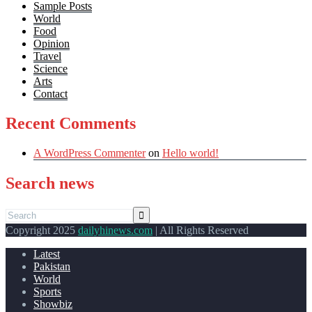
Sample Posts
World
Food
Opinion
Travel
Science
Arts
Contact
Recent Comments
A WordPress Commenter
on
Hello world!
Search news
Copyright 2025
dailyhinews.com
| All Rights Reserved
Latest
Pakistan
World
Sports
Showbiz