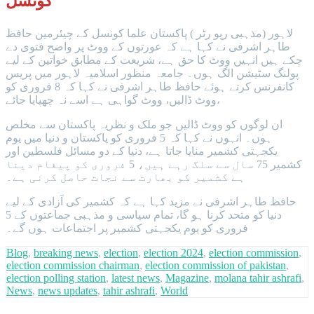
کونسل
لاہور (مذہبی رپو رٹر ) پاکستان علما کونسل کے چیئرمین حافظ
طاہر اشرفی نے کہا ہے کہ عورتوں کے ووٹ پر واضح فتوی دے
چکے ہیں انہیں ووٹ کا حق ہے، شریعت کے مطابق خواتین کے لیے
پولنگ سٹیشن الگ ہوں۔ جامعہ منظور اسلامیہ لاہور میں پریس
کانفرنس کرتے ہوئے حافظ طاہر اشرفی نے کہا کہ 8 فروری کو
ووٹ ڈالیں، ووٹ گواہی ہے اسے نہ چھپایا جائے،
ان لوگوں کو ووٹ ڈالیں جو ملک و نظریہ پاکستان سے مخلص
ہوں۔ انہوں نے کہا کہ 5 فروری کو پاکستان و دنیا میں یوم
یکجہتی کشمیر منایا جاتا ہے، دنیا کے دو مسائل فلسطین اور
کشمیر 75 سال سے سلگ رہے ہیں، 5 فروری کو پیغام دینا
ہے کشمیر کو بھارت سے نجات حاصل کرنی ہے۔
حافظ طاہر اشرفی نے مزید کہا ہے کہ کشمیر کی آزادی کے لیے
دنیا کو متحد کرنا ہو گا، تمام سیاسی و مذہبی جماعتوں کے 5
فروری کو یوم یکجہتی کشمیر پر اجتماعات ہوں گے۔
Blog
,
breaking news
,
election
,
election 2024
,
election commission
,
election commission chairman
,
election commission of pakistan
,
election polling station
,
latest news
,
Magazine
,
molana tahir ashrafi
,
News
,
news updates
,
tahir ashrafi
,
World