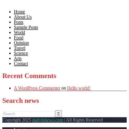
Home
About Us
Posts
Sample Posts
World
Food
Opinion
Travel
Science
Arts
Contact
Recent Comments
A WordPress Commenter
on
Hello world!
Search news
Copyright 2025
dailyhinews.com
| All Rights Reserved