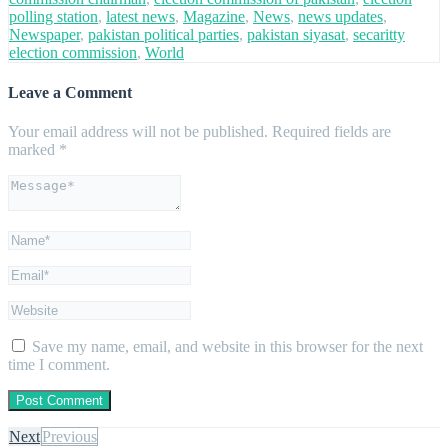
polling station
,
latest news
,
Magazine
,
News
,
news updates
,
Newspaper
,
pakistan political parties
,
pakistan siyasat
,
secaritty
election commission
,
World
Leave a Comment
Your email address will not be published.
Required fields are
marked
*
Save my name, email, and website in this browser for the next
time I comment.
Next
Previous