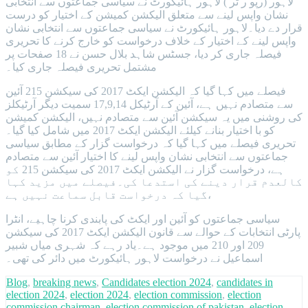
لاہور (رپو ر ٹر ) لاہور ہائیکورٹ نے سیاسی جماعتوں سے انتخابی
نشان واپس لینے سے متعلق الیکشن کمیشن کے اختیار کو درست
قرار دے دیا۔لاہور ہائیکورٹ نے سیاسی جماعتوں سے انتخابی نشان
واپس لینے کے اختیار کے خلاف درخواست کو خارج کرنے کا تحریری
فیصلہ جاری کر دیا، جسٹس شاہد بلال حسن نے 18 صفحات پر
مشتمل تحریری فیصلہ جاری کیا۔
فیصلے میں کہا گیا کہ الیکشن ایکٹ 2017 کی سیکشن 215 آئین
سے متصادم نہیں ہے، آئین کے آرٹیکل 17,9,14 سمیت دیگر آرٹیکلز
کی روشنی میں یہ سیکشن آئین سے متصادم نہیں، الیکشن کمیشن
کو با اختیار بنانے کیلئے الیکشن ایکٹ 2017 میں شامل کیا گیا۔
تحریری فیصلے میں کہا گیا کہ درخواست گزار کے مطابق سیاسی
جماعتوں سے انتخابی نشان واپس لینے کا اختیار آئین سے متصادم
ہے، درخواست گزار نے الیکشن ایکٹ 2017 کی سیکشن 215 کو
کالعدم قرار دینے کی استدعا کی۔فیصلے میں مزید کہا
گیا کہ درخواست قابل سماعت نہیں ہے،
سیاسی جماعتوں کو آئین اور ایکٹ کی پابندی کرنا چاہیے، انٹرا
پارٹی انتخابات کے حوالے سے قانون الیکشن ایکٹ 2017 کی سیکشن
209 اور 210 میں موجود ہے۔یاد رہے کہ شہری میاں شبیر
اسماعیل نے درخواست لاہور ہائیکورٹ میں دائر کی تھی۔
Blog
,
breaking news
,
Candidates election 2024
,
candidates in
election 2024
,
election 2024
,
election commission
,
election
commission chairman
,
election commission of pakistan
,
election