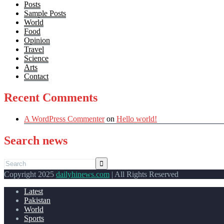
Posts
Sample Posts
World
Food
Opinion
Travel
Science
Arts
Contact
Recent Comments
A WordPress Commenter
on
Hello world!
Search news
Copyright 2025
dailyhinews.com
| All Rights Reserved
Latest
Pakistan
World
Sports