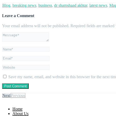
Blog
,
breaking news
,
business
,
dr shamshaad akhtar
,
latest news
,
Mag
Leave a Comment
Your email address will not be published.
Required fields are marked
Save my name, email, and website in this browser for the next ti
Next
Previous
Home
About Us