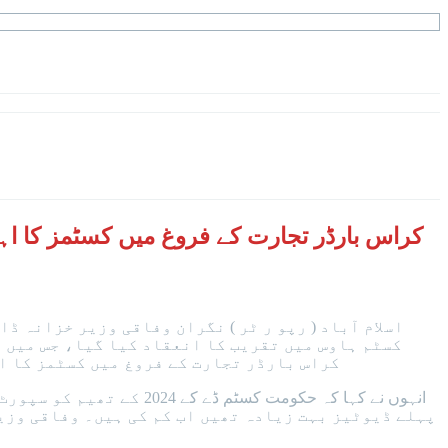
کراس بارڈر تجارت کے فروغ میں کسٹمز کا اہ
اسلام آباد ( رپو ر ٹر ) نگران وفاقی وزیر خزانہ 
کسٹم ہاوس میں تقریب کا انعقاد کیا گیا، جس میں 
کراس بارڈر تجارت کے فروغ میں کسٹمز کا ا
انہوں نے کہا کہ حکومت ک
پہلے ڈیوٹیز بہت زیادہ تھیں اب کم کی ہیں۔ وفاقی وزی