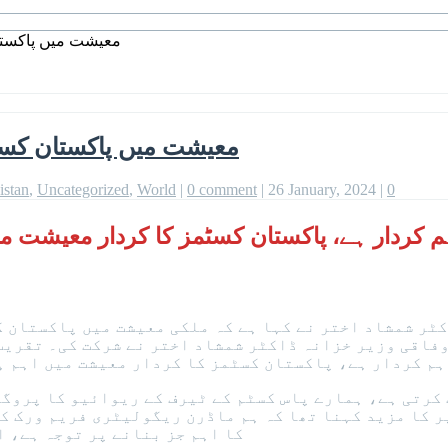
معیشت میں پاکستان
معیشت میں پاکستان کسٹم
istan
,
Uncategorized
,
World
|
0 comment
|
26 January, 2024
|
0
م کردار ہے، پاکستان کسٹمز کا کردار معیشت 
ڈاکٹر شمشاد اختر نے کہا ہے کہ ملکی معیشت میں پاکستان 
وفاقی وزیر خزانہ ڈاکٹر شمشاد اختر نے شرکت کی۔ تقریب
ہم کردار ہے، پاکستان کسٹمز کا کردار معیشت میں اہم ہ
سٹم ڈے کے 2024 کے تھیم کو سپورٹ کرتی ہے، ہمارے پاس کسٹم کے ٹیرف کے ر
ر کا مزید کہنا تھا کہ ہم ماڈرن ریگولیٹری فریم ورک ک
کا اہم جز بنانے پر توجہ ہے، ا