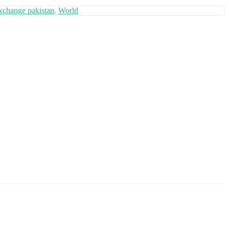
xchange pakistan
,
World