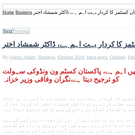
 کسٹمز کا کردار بہت اہم ہے، ڈاکٹر شمشاد اختر
Business
Home
Next
Previous
ز کا کردار بہت اہم ہے، ڈاکٹر شمشاد اختر
By
Qaiser Aslam
|
Business
,
Election 2024
,
latest news
,
Opinion
,
Pak
میں اہم ہے، پاکستان کسٹم ون ونڈوکی سہولت
کو ترجیح دیتا ہے،نگران وفاقی وزیر خزانہ
کسٹمز کا کردار بہت اہم ہے۔ کسٹم کے عالمی دن پر اولڈ
 سے خطاب کرتے ہوئے ڈاکٹر شمشاد اختر کا کہنا تھا کہ
ے، پاکستان کسٹم ون ونڈوکی سہولت کو ترجیح دیتا ہے۔
یوائیو کا پروگرام ہے، ہم نے نئے ایس آر اوز کی تعداد میں کمی کی ہے،
ے ساتھ کام کر رہے ہیں، طورخم اورچمن بارڈر کو کسٹمز
ن دونوں بارڈرز پر بہترین آمدن کے مواقع موجود ہیں۔