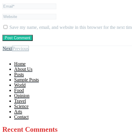
Save my name, email, and website in this browser for the next ti
Next
Previous
Home
About Us
Posts
Sample Posts
World
Food
Opinion
Travel
Science
Arts
Contact
Recent Comments