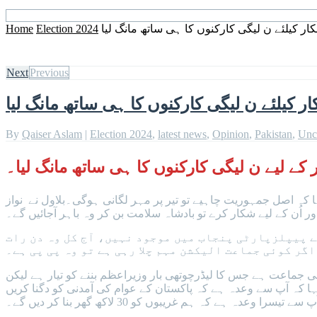
ار کیلئے ن لیگی کارکنوں کا ہی ساتھ مانگ لیا
Election 2024
Home
Next
Previous
ر کیلئے ن لیگی کارکنوں کا ہی ساتھ مانگ لیا
By
Qaiser Aslam
|
Election 2024
,
latest news
,
Opinion
,
Pakistan
,
Unc
ر کے لیے ن لیگی کارکنوں کا ہی ساتھ مانگ لیا۔
 کہ اصل جمہوریت چاہیے تو تیر پر مہر لگانی ہوگی۔بلاول نے نواز
ر اُن کے لیے شکار کرے تو بادشاہ سلامت بن کر وہ باہر آجائیں گے۔
ے پیپلزپارٹی پنجاب میں موجود نہیں، آج کل وہ دن رات
گر کوئی جماعت الیکشن مہم چلا رہی ہے تو وہ پی پی ہے۔
ی جماعت ہے جس کا لیڈرچوتھی بار وزیراعظم بننے کو تیار ہے لیکن
ا کہ آپ سے وعدہ ہے کہ پاکستان کے عوام کی آمدنی کو دگنا کریں