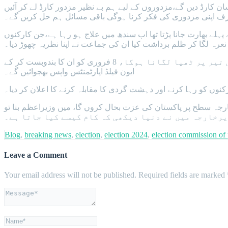
ان کارڈ دیں گے،مزدوروں کے لیے ہم بے نظیر مزدور کارڈ لے کر آئیں
 اپنی مزدوری کی فکر کرنا ہوگی باقی مسائل ہم حل کریں گے۔
پہلے بھارت جانا پڑتا تھا اب سندھ میں علاج ہو رہا ہے،جن کارکنوں
عرہ لگا کر ظلم برداشت کیا ان کی جماعت نے اپنا نظریہ چھوڑ دیا۔
انہوں نے پی ٹی آئی کارکنان سے مخاطب ہوکر کہا کہ اگر میاں صاحب کو وزیراعظم بننے سے روکنا ہے تو انہیں تیر پر ٹھپا لگانا ہوگا، 8 فروری کو ان کا بندوبست کر کے
ایون فیلڈ اپارٹمنٹس واپس بھجوائیں گے۔
کنوں کو رہا کرنے اور دہشت گردی کا مقابلہ کرنے کا اعلان کر دیا۔
خارجہ سطح پر پاکستان کی عزت بحال کروں گا، میں وزیراعظم بنا تو
Blog
,
breaking news
,
election
,
election 2024
,
election commission of 
Leave a Comment
Your email address will not be published.
Required fields are marked