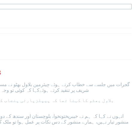
پ
گجرات میں جلسے سے خطاب کرتے ہوئے چیئرمین بلاول بھٹو نے مسلم 
شریف پر تنقید کرتے ہوئےکہا کہ کوئی تو وجہ 
بلاول بھٹو کا کہنا تھا کہ پیپلزپارٹی پنجاب ک
انہوں نے کہا کہ ہم نے خیبرپختونخوا، بلوچستان اور سندھ کے 
منشور تیار نہیں، ہمارے منشور کے دس نکات پر عمل ہوا تو ملک ک