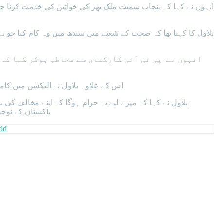
انہوں نے کہا کہ پنجاب سمیت ملک بھر کی خواتین کی خدمت کرنا چاہت
بلاول کا کہنا تھا کہ صحت کے شعبے میں سندھ میں وہ کام کیا جو یہ 
اس کے علاوہ بلاول نے الیکشن میں کامیا
بلاول نے کہا کہ میرے لیے یہ حرام ہوگا کہ اپنے مخالف کی
پاکستان کے نوجوان جاپان سے امریکا 
ld