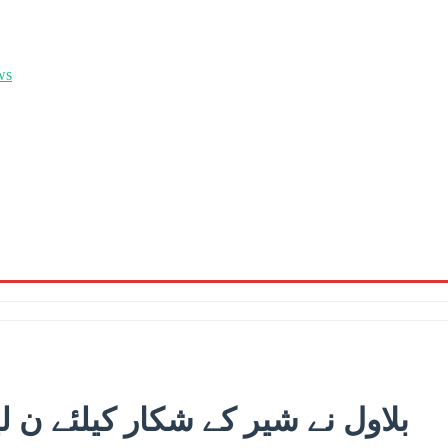
بلاول نے شیر کے شکار کیلئے ن ل