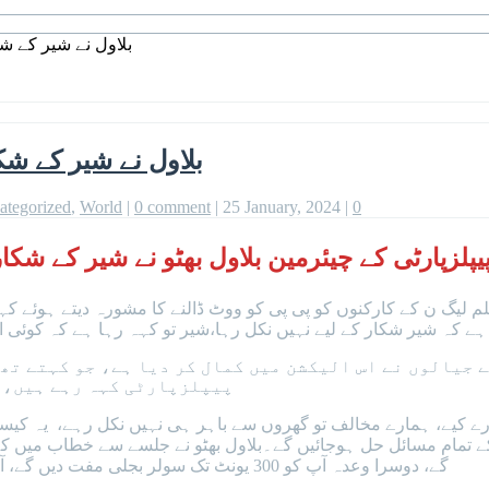
بلاول نے شیر کے شک
بلاول نے شیر کے شکا
ategorized
,
World
|
0 comment
|
25 January, 2024
|
0
یپلزپارٹی کے چیئرمین بلاول بھٹو نے شیر کے شکا
لیگ ن کے کارکنوں کو پی پی کو ووٹ ڈالنے کا مشورہ دیتے ہوئے کہا
ہے کہ شیر شکار کے لیے نہیں نکل رہا،شیر تو کہہ رہا ہے کہ کوئی او
ے جیالوں نے اس الیکشن میں کمال کر دیا ہے، جو کہتے تھ
پیپلزپارٹی کہہ رہے ہیں، ا
دورے کیے، ہمارے مخالف تو گھروں سے باہر ہی نہیں نکل رہے، یہ کیس
ے تمام مسائل حل ہوجائیں گے۔بلاول بھٹو نے جلسے سے خطاب میں کہ
گے، دوسرا وعدہ آپ کو 300 یونٹ تک سولر بجلی مفت دیں گے، آپ سے تیسرا وعدہ ہے کہ ہم غریبوں کو 30 لاکھ گھر بنا کر دیں گے۔