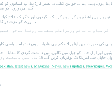
ا ہوں، پہلے ہم نے خواتین کیلئے بے نظیر کارڈ دیا،اب کسانوں کو کس
گے، مزدوروں کو صرف
تین بار وزیراعظم بن کر نہیں کرسکے، گردوں اور جگر کے علاج کیلئے 
نے ووٹ کو عزت دو کا ن
بی کی صورت میں اپنا پہلا حکم بھی بتادیا، انہوں نے تمام سیاسی کار
 بیٹیوں اور اہل خانہ کو جیل میں ڈالوں،میں دہشت گردی کا مقابلہ، 
تک نوکریاں کریں گے، 16 ماہ میں بحیثیت وزیرخارجہ میں نے دنیا دیکھی کہ کام کیسے کیا جاتا ہے۔
pakistan
,
latest news
,
Magazine
,
News
,
news updates
,
Newspaper
,
Wor
*