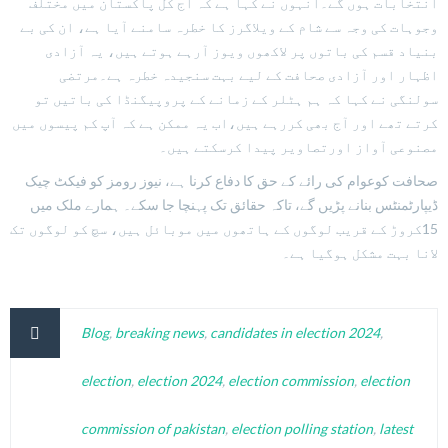
انتخابات ہوں گے۔انہوں نے کہا ہے کہ آج کل پاکستان میں مختلف
وجوہات کی وجہ سے شام کے ویلاگرز کا خطرہ سامنے آیا ہے، ان کی بے
بنیاد قسم کی باتوں پر لاکھوں ویوز آرہے ہوتے ہیں، یہ آزادی
اظہار اور آزادی صحافت کے لیے بہت سنجیدہ خطرہ ہے۔مرتضی
سولنگی نے کہا کہ ہم ہٹلر کے زمانے کے پروپیگنڈا کی باتیں تو
کرتے تھے اور آج بھی کررہے ہیں،اب یہ ممکن ہے کہ آپ کم پیسوں میں
مصنوعی آواز اورتصاویر پیدا کرسکتے ہیں۔
صحافت کوعوام کی رائے کے حق کا دفاع کرنا ہے، نیوز رومز کو فیکٹ چیک
ڈیپارٹمنٹس بنانے پڑیں گے، تاکہ حقائق تک پہنچا جا سکے۔ ہمارے ملک میں
15کروڑ کے قریب لوگوں کے ہاتھوں میں موبائل ہیں، سچ کو لوگوں تک
لانا بہت مشکل ہوگیا ہے۔
Blog
,
breaking news
,
candidates in election 2024
,
election
,
election 2024
,
election commission
,
election
commission of pakistan
,
election polling station
,
latest