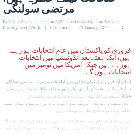
مرتضی سولنگی
By 
Qaiser Aslam
|
Election 2024
, 
latest news
, 
Opinion
, 
Pakistan
, 
0
Uncategorized
, 
World
|
0 comment
|
24 January, 2024    
|
فروری کو پاکستان میں عام انتخابات ہو رہے
ہیں، ایک ہفتے بعد انڈونیشیا میں انتخابات
ہورہے ہیں جبکہ امریکا میں نومبر میں
انتخابات ہوں گے۔
اسلام آباد (رپو ر ٹر ) نگران وفاقی وزیر اطلاعات ونشریات مرتضی سولنگی
نے کہا ہے کہ بے بنیاد باتیں آزادی اظہار اور صحافت کیلئے خطرہ ہیں۔ سال
2024 مختلف ممالک میں انتخابات کا سال ہے، پاکستان،
انڈونیشیا، بھارت، امریکہ میں انتخابات ہورہے ہیں، یہاں جیسے
حالات ہوئے تو سنگین خطرات ہوسکتے ہیں۔
8 فروری کو پاکستان میں عام انتخابات ہو رہے ہیں، ایک ہفتے بعد
انڈونیشیا میں انتخابات ہورہے ہیں جبکہ امریکا میں نومبر میں