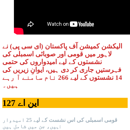
الیکشن کمیشن آف پاکستان (ای سی پی) نے
لاہور میں قومی اور صوبائی اسمبلی کی
نشستوں کے لیے امیدواروں کی حتمی
فہرستیں جاری کر دی ہیں، ایوانِ زیریں کی
14 نشستوں کے لیے 266 نام سامنے آ رہے
ہیں۔
این اے 127
قومی اسمبلی کی اس نشست کے لیے 25 امیدوار
ہیں، جن میں شامل ہیں: