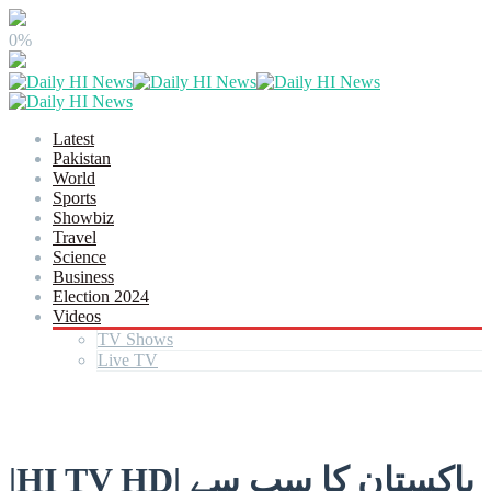
0%
Latest
Pakistan
World
Sports
Showbiz
Travel
Science
Business
Election 2024
Videos
TV Shows
Live TV
|HI TV HD| پاکستان کا سب سے