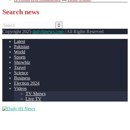
Search news
Copyright 2025
dailyhinews.com
| All Rights Reserved
Latest
Pakistan
World
Sports
Showbiz
Travel
Science
Business
Election 2024
Videos
TV Shows
Live TV