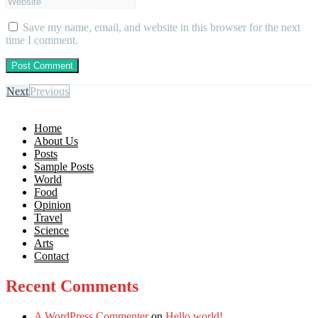
Save my name, email, and website in this browser for the next
time I comment.
Next
Previous
Home
About Us
Posts
Sample Posts
World
Food
Opinion
Travel
Science
Arts
Contact
Recent Comments
A WordPress Commenter
on
Hello world!