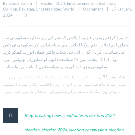
By 
Qaiser Aslam
|
Election 2024
, 
Entertainments
, 
latest news
, 
Opinion
, 
Pakistan
, 
Uncategorized
, 
World
|
0 comment
|
17 January, 
0
2024    
|
لاہور ( کرا ئم رپو رٹر ) چیف الیکشن کمشنر کی زیر صدارت سکیورٹی سے
متعلق اہم اجلاس ختم ہوگیا اجلاس میں سیاستدانوں کو سیکورٹی تھریٹس
کی نشاندہی کر دی گئی۔ آئی جی پنجاب ڈاکٹر عثمان انور نے گفتگو کرتے
ہوئے کہا کہ پنجاب میں 19 سیاست دانوں کو سکیورٹی تھریٹس ہیں،
سکیورٹی وجوہات کی بنا پر سیاستدانوں کا نام نہیں بتا سکتا۔
پنجاب میں 92 ہزار سکیورٹی اہلکاروں کی کمی کا سامنا ہے، صوبے
میں انتخابات کے لیے امن و امان اور حالات سازگار ہیں، الیکشن
ڈیوٹی پر ایک لاکھ بیس ہزار سکیورٹی اہلکار مامور کیے ہیں۔
Blog
,
breaking news
,
candidates in election 2024
,
election
,
election 2024
,
election commission
,
election