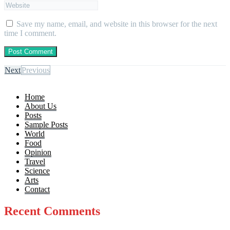
Save my name, email, and website in this browser for the next
time I comment.
Next
Previous
Home
About Us
Posts
Sample Posts
World
Food
Opinion
Travel
Science
Arts
Contact
Recent Comments