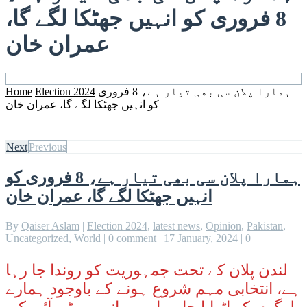
8 فروری کو انہیں جھٹکا لگے گا،
عمران خان
ہمارا پلان سی بھی تیار ہے، 8 فروری
Election 2024
Home
کو انہیں جھٹکا لگے گا، عمران خان
Next
Previous
ہمارا پلان سی بھی تیار ہے، 8 فروری کو
انہیں جھٹکا لگے گا، عمران خان
By
Qaiser Aslam
|
Election 2024
,
latest news
,
Opinion
,
Pakistan
,
Uncategorized
,
World
|
0 comment
|
17 January, 2024
|
0
لندن پلان کے تحت جمہوریت کو روندا جا رہا
ہے، انتخابی مہم شروع ہونے کے باوجود ہمارے