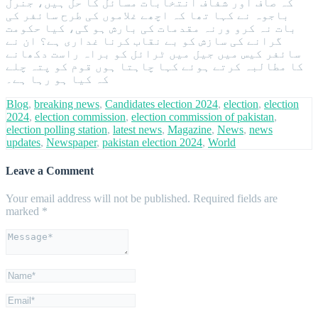
کہ صاف اور شفاف انتخابات مسائل کا حل ہیں، جنرل
باجوہ نے کہا تھا کہ اچھے غلاموں کی طرح سائفر کی
بات نہ کرو ورنہ مقدمات کی بارش ہو گی، کیا حکومت
گرانے کی سازش کو بے نقاب کرنا غداری ہے؟ ان نے
سائفر کیس میں جیل میں ٹرائل کو براہ راست دکھانے
کا مطالبہ کرتے ہوئے کہا چاہتا ہوں قوم کو پتہ چلے
کہ کیا ہو رہا ہے۔
Blog
,
breaking news
,
Candidates election 2024
,
election
,
election
2024
,
election commission
,
election commission of pakistan
,
election polling station
,
latest news
,
Magazine
,
News
,
news
updates
,
Newspaper
,
pakistan election 2024
,
World
Leave a Comment
Your email address will not be published.
Required fields are
marked
*