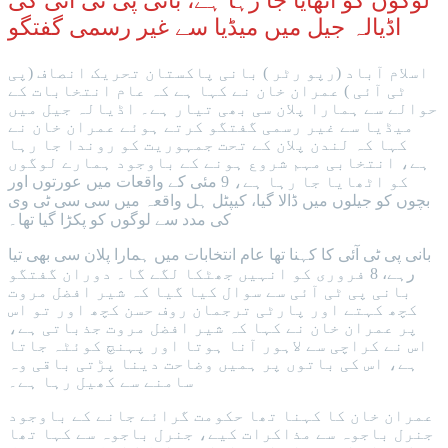
لوگوں کو اٹھایا جا رہا ہے، بانی پی ٹی آئی کی
اڈیالہ جیل میں میڈیا سے غیر رسمی گفتگو
اسلام آباد (رپو رٹر ) بانی پاکستان تحریک انصاف (پی
ٹی آئی ) عمران خان نے کہا ہے کہ عام انتخابات کے
حوالے سے ہمارا پلان سی بھی تیار ہے۔ اڈیالہ جیل میں
میڈیا سے غیر رسمی گفتگو کرتے ہوئے عمران خان نے
کہا کہ لندن پلان کے تحت جمہوریت کو روندا جا رہا
ہے، انتخابی مہم شروع ہونے کے باوجود ہمارے لوگوں
کو اٹھایا جا رہا ہے، 9 مئی کے واقعات میں عورتوں اور
بچوں کو جیلوں میں ڈالا گیا، کیپٹل ہل واقعہ میں سی سی ٹی وی
کی مدد سے لوگوں کو پکڑا گیا تھا۔
بانی پی ٹی آئی کا کہنا تھا عام انتخابات میں ہمارا پلان سی بھی تیا
رہے، 8 فروری کو انہیں جھٹکا لگے گا۔ دوران گفتگو
بانی پی ٹی آئی سے سوال کیا گیا کہ شیر افضل مروت
کچھ کہتے اور پارٹی ترجمان روف حسن کچھ اور تو اس
پر عمران خان نے کہا کہ شیر افضل مروت جذباتی ہے،
اس نے کراچی سے لاہور آنا ہوتا اور پہنچ کوئٹہ جاتا
ہے، اس کی باتوں پر ہمیں وضاحت دینا پڑتی باقی وہ
سامنے سے کھیل رہا ہے۔
عمران خان کا کہنا تھا حکومت گرائے جانے کے باوجود
جنرل باجوہ سے مذاکرات کیے، جنرل باجوہ سے کہا تھا