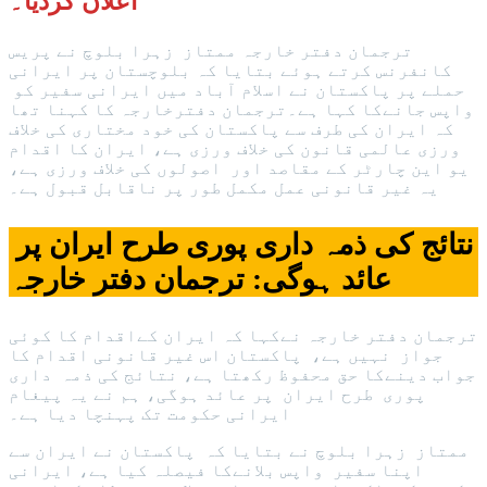
اعلان کردیا۔
ترجمان دفتر خارجہ ممتاز زہرا بلوچ نے پریس
کانفرنس کرتے ہوئے بتایا کہ بلوچستان پر ایرانی
حملے پر پاکستان نے اسلام آباد میں ایرانی سفیر کو
واپس جانےکا کہا ہے۔ترجمان دفترخارجہ کا کہنا تھا
کہ ایران کی طرف سے پاکستان کی خود مختاری کی خلاف
ورزی عالمی قانون کی خلاف ورزی ہے، ایران کا اقدام
یو این چارٹر کے مقاصد اور اصولوں کی خلاف ورزی ہے،
یہ غیر قانونی عمل مکمل طور پر ناقابل قبول ہے۔
نتائج کی ذمہ داری پوری طرح ایران پر
عائد ہوگی: ترجمان دفتر خارجہ
ترجمان دفتر خارجہ نےکہا کہ ایران کےاقدام کا کوئی
جواز نہیں ہے، پاکستان اس غیر قانونی اقدام کا
جواب دینےکا حق محفوظ رکھتا ہے، نتائج کی ذمہ داری
پوری طرح ایران پر عائد ہوگی، ہم نے یہ پیغام
ایرانی حکومت تک پہنچا دیا ہے۔
ممتاز زہرا بلوچ نے بتایا کہ پاکستان نے ایران سے
اپنا سفیر واپس بلانےکا فیصلہ کیا ہے، ایرانی