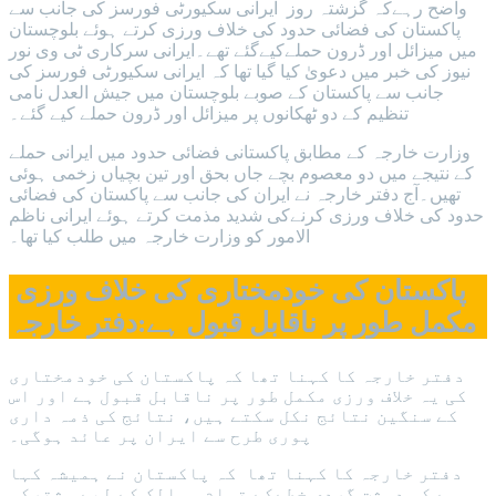
واضح رہےکہ گزشتہ روز ایرانی سکیورٹی فورسز کی جانب سے
پاکستان کی فضائی حدود کی خلاف ورزی کرتے ہوئے بلوچستان
میں میزائل اور ڈرون حملےکیےگئے تھے۔ایرانی سرکاری ٹی وی نور
نیوز کی خبر میں دعویٰ کیا گیا تھا کہ ایرانی سکیورٹی فورسز کی
جانب سے پاکستان کے صوبے بلوچستان میں جیش العدل نامی
تنظیم کے دو ٹھکانوں پر میزائل اور ڈرون حملے کیے گئے۔
وزارت خارجہ کے مطابق پاکستانی فضائی حدود میں ایرانی حملے
کے نتیجے میں دو معصوم بچے جاں بحق اور تین بچیاں زخمی ہوئی
تھیں۔آج دفتر خارجہ نے ایران کی جانب سے پاکستان کی فضائی
حدود کی خلاف ورزی کرنےکی شدید مذمت کرتے ہوئے ایرانی ناظم
الامور کو وزارت خارجہ میں طلب کیا تھا۔
پاکستان کی خودمختاری کی خلاف ورزی
مکمل طور پر ناقابل قبول ہے:دفتر خارجہ
دفتر خارجہ کا کہنا تھا کہ پاکستان کی خودمختاری
کی یہ خلاف ورزی مکمل طور پر ناقابل قبول ہے اور اس
کے سنگین نتائج نکل سکتے ہیں، نتائج کی ذمہ داری
پوری طرح سے ایران پر عائد ہوگی۔
دفتر خارجہ کا کہنا تھا کہ پاکستان نے ہمیشہ کہا
ہے کہ دہشت گردی خطےکے تمام ممالک کے لیے مشترکہ