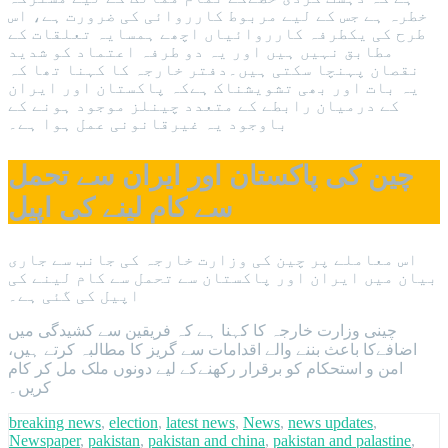
خطرہ ہے جس کے لیے مربوط کارروائی کی ضرورت ہے، اس
طرح کی یکطرفہ کارروائیاں اچھے ہمسایہ تعلقات کے
مطابق نہیں ہیں اور یہ دو طرفہ اعتماد کو شدید
نقصان پہنچا سکتی ہیں۔دفتر خارجہ کا کہنا تھا کہ
یہ بات اور بھی تشویشناک ہےکہ پاکستان اور ایران
کے درمیان رابطے کے متعدد چینلز موجود ہونے کے
باوجود یہ غیرقانونی عمل ہوا ہے۔
چین کی پاکستان اور ایران سے تحمل
سے کام لینے کی اپیل
اس معاملے پر چین کی وزارت خارجہ کی جانب سے جاری
بیان میں ایران اور پاکستان سے تحمل سے کام لینے کی
اپیل کی گئی ہے۔
چینی وزارت خارجہ کا کہنا ہے کہ فریقین سے کشیدگی میں
اضافےکا باعث بننے والے اقدامات سے گریز کا مطالبہ کرتے ہیں،
امن و استحکام کو برقرار رکھنےکے لیے دونوں ملک مل کر کام
کریں۔
breaking news
,
election
,
latest news
,
News
,
news updates
,
Newspaper
,
pakistan
,
pakistan and china
,
pakistan and palastine
,