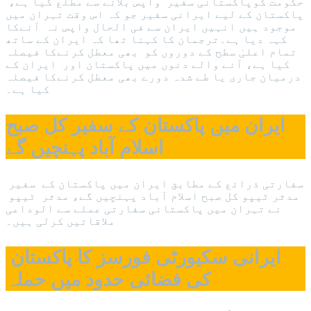
حکومت کوپاکستانی سفیر واپس بلانے سے مطلع کیا ہے،
پاکستان کے لیے ایرانی سفیر جو کہ اس وقت تہران میں
موجود ہیں انہیں ایران سے فی الحال واپس نہ آنےکا
کہہ دیا ہے۔ترجمان کا کہنا تھا کہ ایران کے ساتھ
تمام اعلیٰ سطح کے دوروں کو بھی معطل کرنےکا فیصلہ
کیا ہے، آنے والے دنوں میں پاکستان اور ایران کے
درمیان جاری یا طے شدہ دورے بھی معطل کرنےکا فیصلہ
کیا ہے۔
ایران میں پاکستان کے سفیر کل صبح
اسلام آباد پہنچیں گے
سفارتی ذرائع کے مطابق ایران میں پاکستان کے سفیر
مدثر ٹیپو کل صبح اسلام آباد پہنچیں گے، مدثر ٹیپو
نے تہران میں پاکستانی سفارتی عملے سے الوداعی
ملاقاتیں کرلی ہیں۔
ایرانی سکیورٹی فورسز کا پاکستان
کی فضائی حدود میں حملہ