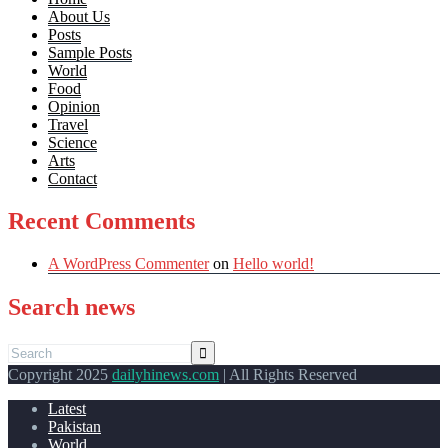
About Us
Posts
Sample Posts
World
Food
Opinion
Travel
Science
Arts
Contact
Recent Comments
A WordPress Commenter
on
Hello world!
Search news
Copyright 2025
dailyhinews.com
| All Rights Reserved
Latest
Pakistan
World