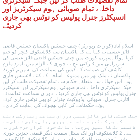
تمام تفصیلات طلب کر لیں جبکہ سیکرٹری
داخلہ، تمام صوبائی ہوم سیکرٹریز اور
انسپکٹرز جنرل پولیس کو نوٹس بھی جاری
کردیئے
اسلام آباد (کو ر ٹ رپو رٹر ) چیف جسٹس پاکستان جسٹس قاضی
فائز عیسی نے کہا ہے کہ پاکستان سے کلاشنکوف کلچر کو ختم
کرنا ہوگا۔سپریم کورٹ میں چیف جسٹس قاضی فائز عیسی کی
سربراہی میں 3 رکنی بنچ نے چوری کے الزام میں نامزد ملزم
کاشف کی ضمانت کے کیس کی سماعت کی۔سپریم کورٹ
پاکستان نے ملک بھر میں ممنوعہ اسلحے کے کتنے لائسنس جاری
ہوئے اس حوالے سے متعلقہ حکام سے تمام تفصیلات طلب کر لیں
جبکہ سیکرٹری داخلہ، تمام صوبائی ہوم سیکرٹریز اور انسپکٹرز
جنرل پولیس کو نوٹس بھی جاری کردیئے۔دوران سماعت عدالت نے
اٹارنی جنرل، صوبائی ایڈووکیٹ جنرلز کو بھی نوٹس جاری کرتے
ہوئے حکمنامے کی کاپی بھجوانے کی ہدایت کر دی۔
چیف جسٹس قاضی فائز عیسی دوران سماعت ریمارکس دیئے
کہ جس کے گھر سے اسلحہ چوری ہوا پولیس نے اس سے
لائسنس تک کا نہیں پوچھا، مالک خود اقرار جرم کررہا
ہے، 2 کلاشنکوف اور ایک پسٹل سمیت دیگر قیمتی چیزیں چوری
ہوئیں۔”مجھے بھی آفر کی جاتی رہی آپ کلاشنکوف کا لائسنس