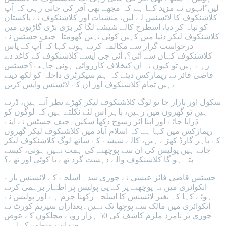
لیں”انہوں نے مزید کہا ہے کہ مجھے بھی آفر کی جاتی رہی کہ آپ
کلاشنکوف کا لائسنس لے لیں، منشیات اور کلاشنکوف نے پاکستان
کو تباہ کر دیا، اسطرح کالے شیشے لگا کر بڑی بڑی گاڑیوں میں
کلاشنکوف لیکر دنیا میں کہیں کوئی نہیں گھومتا۔چیف جسٹس نے
درخواست گزار سے مکالمہ کرتے ہوئے کہا کہ آپ کے پاس
کلاشنکوف کہاں سے آئی؟، آئی جی ایسے کلاشنکوف کے کاغذ دے
رہے ہیں تو کیوں نہ ان کیخلاف کارروائی ہونی چاہیے؟جسٹس
قاضی فائز نے ریمارکس دیئے کہ ہم سیکرٹری داخلہ کو لکھ دیتے
ہیں تمام کلاشنکوف اور ان کے لائسنس واپس کریں،
سکول اور بازار جا تو لوگ کلاشنکوف لیکر کھڑے نظر آتے ہیں، ڈرتے
ہیں تو گھروں میں رہیں، باہر اس لئے نکلتے ہیں کہ لوگوں کو
ڈرایا جائے اور اپنا اثر رسوخ دکھا سکیں۔چیف جسٹس نے اپنے
ریمارکس میں کہا ہے کہ اسلام آباد میں کلاشنکوف لیکر گھروں
کے باہر گارڈ کھڑے ہیں، کالے شیشے کے ساتھ لوگ کلاشنکوف لیکر
جاتے ہیں پولیس کی ان سے پوچھنے کی ہمت نہیں ہوتی، کیسے
پتہ ہو گا کلاشنکوف والے دہشت گرد تھے یا کوئی اور تھے؟
جسٹس قاضی فائز عیسی نے چوری شدہ اسلحے کے لائسنس بارے
انکوائری میں نہ پوچھنے پر کے پی پولیس پر اظہار برہمی کرتے
ہوئے کہا کہ بغیر لائسنس کا اسلحہ رکھنا جرم ہے اور پولیس نے
انکوائری میں مالک سے پوچھا تک نہیں۔بعدازاں سپریم کورٹ نے
چوری پر نامزد ملزم کاشف کی 50 ہزار روپے مچلکوں کے عوض
ضمانت منطور کر لی۔