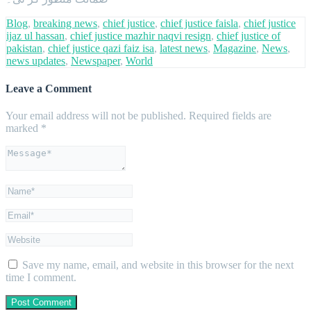
Blog
,
breaking news
,
chief justice
,
chief justice faisla
,
chief justice
ijaz ul hassan
,
chief justice mazhir naqvi resign
,
chief justice of
pakistan
,
chief justice qazi faiz isa
,
latest news
,
Magazine
,
News
,
news updates
,
Newspaper
,
World
Leave a Comment
Your email address will not be published.
Required fields are
marked
*
Save my name, email, and website in this browser for the next
time I comment.