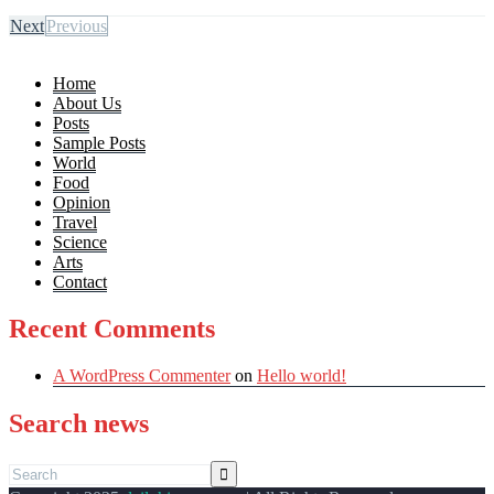
Next
Previous
Home
About Us
Posts
Sample Posts
World
Food
Opinion
Travel
Science
Arts
Contact
Recent Comments
A WordPress Commenter
on
Hello world!
Search news