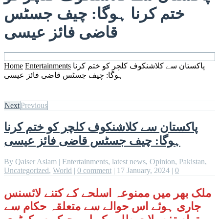
ختم کرنا ہوگا: چیف جسٹس
قاضی فائز عیسی
پاکستان سے کلاشنکوف کلچر کو ختم کرنا
Entertainments
Home
ہوگا: چیف جسٹس قاضی فائز عیسی
Next
Previous
پاکستان سے کلاشنکوف کلچر کو ختم کرنا
ہوگا: چیف جسٹس قاضی فائز عیسی
By
Qaiser Aslam
|
Entertainments
,
latest news
,
Opinion
,
Pakistan
,
Uncategorized
,
World
|
0 comment
|
17 January, 2024
|
0
ملک بھر میں ممنوعہ اسلحے کے کتنے لائسنس
جاری ہوئے اس حوالے سے متعلقہ حکام سے