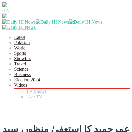
0%
Latest
Pakistan
World
Sports
Showbiz
Travel
Science
Business
Election 2024
Videos
TV Shows
Live TV
عمرحمید کا استعفیٰ منظور، سید