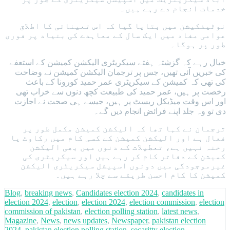
خدمات انجام دے رہے ہیں۔
نوٹیفکیشن میں بتایا گیا کہ اس تعیناتی کا اطلاق
عوامی مفاد میں ایک سال کے معاہدے کی بنیاد پر فوری
طور پر ہوگا۔
خیال رہے کہ گزشتہ ہفتے سیکریٹری الیکشن کمیشن کے استعفے
کی خبریں آئی تھیں، جس پر ترجمان الیکشن کمیشن نے وضاحت
کی تھی کہ کمیشن کے سیکریٹری عمر حمید کورونا کے باعث
رخصت پر ہیں، عمر حمید کی طبیعت کچھ دنوں سے خراب تھی
اور اس وقت میڈیکل ریسٹ پر ہیں، جیسے ہی صحت نے اجازت
دی تو وہ جلد اپنے فرائض انجام دیں گے۔
ترجمان نے کہا تھا کہ الیکشن کمیشن مکمل طور پر
فعال ہے اور الیکشن کمیشن کے کسی کام میں رکاوٹ یا
رخنہ نہیں ہے، تعطیلات کے دنوں میں بھی الیکشن
کمیشن کے دفاتر کام کر رہے ہیں اور سیکریٹری کی
غیرموجودگی میں دونوں اسپیشل سیکریٹری الیکشن
کمیشن کا کام احسن طریقے سے چلا رہے ہیں۔
Blog
,
breaking news
,
Candidates election 2024
,
candidates in
election 2024
,
election
,
election 2024
,
election commission
,
election
commission of pakistan
,
election polling station
,
latest news
,
Magazine
,
News
,
news updates
,
Newspaper
,
pakistan election
2024
,
pakistan election polling station
,
secaritty election