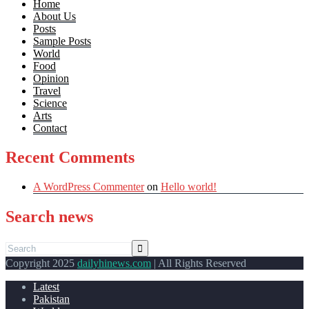
Home
About Us
Posts
Sample Posts
World
Food
Opinion
Travel
Science
Arts
Contact
Recent Comments
A WordPress Commenter
on
Hello world!
Search news
Copyright 2025
dailyhinews.com
| All Rights Reserved
Latest
Pakistan