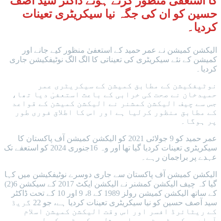
کا استعفی منظور کرتے ہوئے ڈاکٹر سید آصف
حسین کو ان کی جگہ نیا سیکریٹری تعینات
کردیا
۔
الیکشن کمیشن نے عمر حمید کے استعفیٰ منظور کیے جانے اور
کمیشن کے نئے سیکریٹری کی تعیناتی کا الگ الگ نوٹیفکیشن جاری
کردیا۔
نوٹیفکیشن کے مطابق کمیشن کے سیکریٹری عمر
حمیدخان نے صحت کی خرابی کے باعث استعفیٰ دیا تھا،
جس سے چیف الیکشن کمشنر نے الیکشن کمیشن کے قواعد
کے مطابق منظور کرلیا ہے اور اس کا اطلاق فوری طور
پر ہوگا۔
عمر حمید کو 9 جولائی 2021 کو الیکشن کمیشن آف پاکستان کا
سیکریٹری تعینات کردیا گیا تھا اور وہ 16جنوری 2024 کو استعفے تک
عہدے پر براجمان رہے۔
الیکشن کمیشن آف پاکستان سے جاری دوسرے نوٹیفکیشن میں کہا
گیا کہ چیف الیکشن کمشنر نے الیکشن ایکٹ 2017 کے سیکشن 6(2)
کے ساتھ الیکشن کمیشن رولز 1989 کے 8، 9 اور 10 کے تحت ڈاکٹر
سید آصف حسین کو نیا سیکریٹری تعینات کردیا ہے، جو 22 گریڈ
کے ریٹائرڈ افسر اور اس وقت الیکشن کمیشن اسلام
آباد سیکریٹریٹ میں اسپیشل سیکریٹری کے طور پر