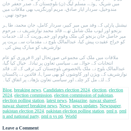
میں شریک ہوئے، مسلم لیگ (ن) بلوچستان کے صدر جعفر خان
مندوخیل، سردار ایاز صادق، مریم اورنگزیب بھی ملاقات میں
موجود تھیں۔
نیشنل پارٹی کے وفد میں میر کبیر، سردار کامل، جان محمد، طاہر
بزنجو اور ایوب ملک شامل تھے، قائد محمد نوازشریف نے مرحوم
میر حاصل خان بزنجو کی ملک وقوم اور جمہوریت کے لئے خدمات
کو خراج عقیدت پیش کیا، عبدالمالک بلوچ نے مقدمات سے بریت پر
نوازشریف کو مبارک پیش کی۔
ملاقات میں ملک کی مجموعی صورتحال اور 8 فروری کو عام
انتخابات کے حوالے سے سیاسی تعاون پر تبادلہ خیال کیا گیا،
عبدالمالک بلوچ نے ملک بالخصوص بلوچستان کی ترقی کے لئے قائد
نوازشریف کے ویژن اور کاوشوں کو بھی سراہا، قائدین نے پاکستان
کے لئے مل کر چلنے اور سیاسی تعاون بڑھانے پر اتفاق کیا۔
Blog
,
breaking news
,
Candidates election 2024
,
election
,
election
2024
,
election commission
,
election commission of pakistan
,
election polling station
,
latest news
,
Magazine
,
nawaz shareef
,
nawaz shareef breaking news
,
News
,
news updates
,
Newspaper
,
pakistan election 2024
,
pakistan election polling station
,
pml n
,
pml
n and national party
,
pml n vs pti
,
World
Leave a Comment