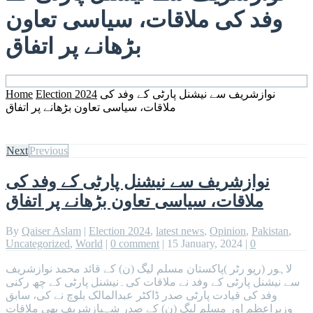
وفد کی ملاقات، سیاسی تعاون
بڑھانے پر اتفاق
نوازشریف سے نیشنل پارٹی کے وفد کی
Election 2024
Home
ملاقات، سیاسی تعاون بڑھانے پر اتفاق
Next
Previous
نوازشریف سے نیشنل پارٹی کے وفد کی
ملاقات، سیاسی تعاون بڑھانے پر اتفاق
By
Qaiser Aslam
|
Election 2024
,
latest news
,
Opinion
,
Pakistan
,
Uncategorized
,
World
|
0 comment
|
15 January, 2024
|
0
لاہور (رپو رٹر )پاکستان مسلم لیگ (ن) کے قائد محمد نوازشریف
سے نیشنل پارٹی کے وفد نے ملاقات کی۔نیشنل پارٹی کے چھ رکنی
وفد کی قیادت پارٹی صدر ڈاکٹر عبدالمالک بلوچ نے کی، سابق
وزیراعظم اور مسلم لیگ (ن) کے صدر شہبازشریف بھی ملاقات