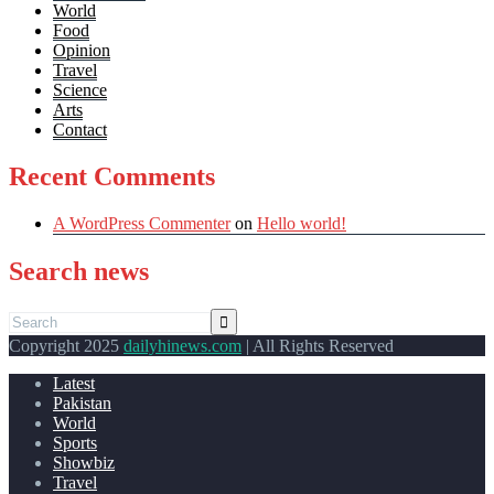
World
Food
Opinion
Travel
Science
Arts
Contact
Recent Comments
A WordPress Commenter
on
Hello world!
Search news
Copyright 2025
dailyhinews.com
| All Rights Reserved
Latest
Pakistan
World
Sports
Showbiz
Travel