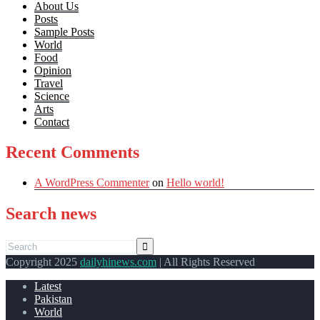
About Us
Posts
Sample Posts
World
Food
Opinion
Travel
Science
Arts
Contact
Recent Comments
A WordPress Commenter
on
Hello world!
Search news
Copyright 2025
dailyhinews.com
| All Rights Reserved
Latest
Pakistan
World