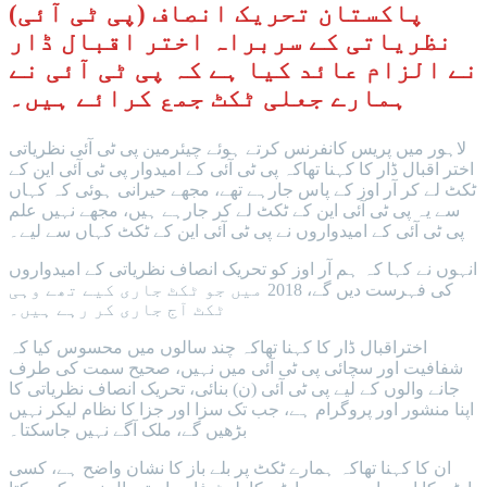
پاکستان تحریک انصاف (پی ٹی آئی)
نظریاتی کے سربراہ اختر اقبال ڈار
نے الزام عائد کیا ہے کہ پی ٹی آئی نے
ہمارے جعلی ٹکٹ جمع کرائے ہیں۔
لاہور میں پریس کانفرنس کرتے ہوئے چیئرمین پی ٹی آئی نظریاتی
اختر اقبال ڈار کا کہنا تھاکہ پی ٹی آئی کے امیدوار پی ٹی آئی این کے
ٹکٹ لے کر آر اوز کے پاس جارہے تھے، مجھے حیرانی ہوئی کہ کہاں
سے یہ پی ٹی آئی این کے ٹکٹ لے کر جارہے ہیں، مجھے نہیں علم
پی ٹی آئی کے امیدواروں نے پی ٹی آئی این کے ٹکٹ کہاں سے لیے۔
انہوں نے کہا کہ ہم آر اوز کو تحریک انصاف نظریاتی کے امیدواروں
کی فہرست دیں گے، 2018 میں جو ٹکٹ جاری کیے تھے وہی
ٹکٹ آج جاری کر رہے ہیں۔
اختراقبال ڈار کا کہنا تھاکہ چند سالوں میں محسوس کیا کہ
شفافیت اور سچائی پی ٹی آئی میں نہیں، صحیح سمت کی طرف
جانے والوں کے لیے پی ٹی آئی (ن) بنائی، تحریک انصاف نظریاتی کا
اپنا منشور اور پروگرام ہے، جب تک سزا اور جزا کا نظام لیکر نہیں
بڑھیں گے، ملک آگے نہیں جاسکتا۔
ان کا کہنا تھاکہ ہمارے ٹکٹ پر بلے باز کا نشان واضح ہے، کسی