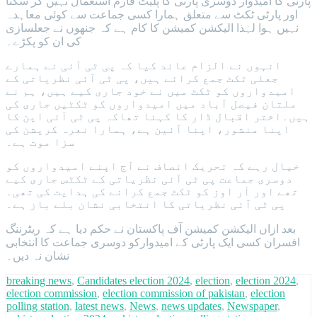
پارٹی کا امیدوار دوسری پارٹی کا پلیٹ فارم استعمال نہیں کر سکتا
اور پارٹی ٹکٹ سے متعلق ہمارا کسی جماعت سے کوئی معاہدہ
نہیں ہوا لہٰذا الیکشن کمیشن کا کام ہے کہ جنھوں نے جعلسازی
کی ان کو پکڑے۔
انہوں نے الزام عائد کیا کہ پی ٹی آئی نے ہمارے
جعلی ٹکٹ جمع کرائے ہیں، پی ٹی آئی نظریاتی کے
امیدواروں کو ٹکٹ میں نے خود جاری کیے ہیں، ہم نے
ملتان فیصل آباد میں امیدواروں کو ٹکٹیں جاری کی
ہیں۔اختر اقبال ڈار کا کہنا تھاکہ پی ٹی آئی این کا
اپنا منشور، اپنا آئین ہے، ہمارا نعرہ کرپشن کی
سزا موت ہے۔
خیال رہے کہ تحریک انصاف نے آج اپنے امیدواروں کو
دوسری جماعت پی ٹی آئی نظریاتی کے ٹکٹس جاری کیے
تھے اور آر اوز کو ٹکٹ جمع کرانے کی ہدایت کی تھی۔
پی ٹی آئی نظریاتی کا انتخابی نشان بلے باز ہے۔
بعد ازاں الیکشن کمیشن آف پاکستان نے حکم دیا ہے کہ ریٹرننگ
افسران کسی ایک پارٹی کے امیدوارکو دوسری جماعت کا انتخابی
نشان نہ دیں۔
breaking news
,
Candidates election 2024
,
election
,
election 2024
,
election commission
,
election commission of pakistan
,
election
polling station
,
latest news
,
News
,
news updates
,
Newspaper
,