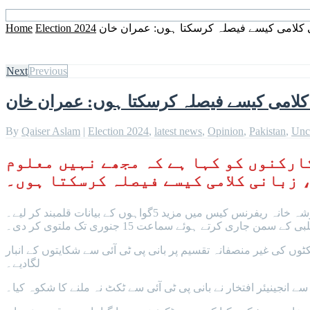
ی کلامی کیسے فیصلہ کرسکتا ہوں: عمران خان
Election 2024
Home
Next
Previous
کلامی کیسے فیصلہ کرسکتا ہوں: عمران خان
By
Qaiser Aslam
|
Election 2024
,
latest news
,
Opinion
,
Pakistan
,
Unc
ارکنوں کو کہا ہے کہ مجھے نہیں معلوم
، زبانی کلامی کیسے فیصلہ کرسکتا ہوں۔
اسلام آباد کی احتساب عدالت کے جج محمد بشیر نے تحریک انصاف کے سابق چیئرمین عمران خان اور ان کی اہلیہ بشریٰ بیگم کے خلاف توشہ خانہ ریفرنس کیس میں مزید 5گواہوں کے بیانات قلمبند کر لیے۔
 جاری کرتے ہوئے سماعت 15 جنوری تک ملتوی کر دی۔
وں کی غیر منصفانہ تقسیم پر بانی پی ٹی آئی سے شکایتوں کے انبار
لگادیے۔