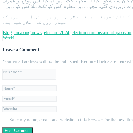
16 مقدمات کے اندراج کے بارے میں آگاہ کیا جبکہ این اے 105 سے آئے کارکن نے عمران خان سے شکوہ کیا کہ مجھے ٹکٹ نہیں دیا گیا۔اس موقع پر عمران
ازت نہیں دی گئی، مجھے نہیں معلوم کس کو ٹکٹ ملا کس کو نہیں۔
ہ روز ہی پاکستان تحریک انصاف نے قومی اور صوبائی اسمبلیوں کے
امیدواروں کا اعلان کیا ہے۔
Blog
,
breaking news
,
election 2024
,
election commission of pakistan
World
Leave a Comment
Your email address will not be published.
Required fields are marked
Save my name, email, and website in this browser for the next ti