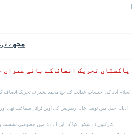
مجھے نہی
پاکستان تحریک انصاف کے بانی عمران خا
اڈیالہ جیل میں توشہ خانہ ریفرنس کی اوپن ٹرائل سماعت تھی اور 
کارکنوں نے شکوہ کیا کہ این اے 57 میں خصوصی نشست پر نامزد امیدوار جنرل سیٹ پر بھی الیکشن لڑنا چاہتے ہیں۔ این اے 57 سے انجینیئر افتخار نے بانی پی ٹی آئی سے ٹکٹ نہ ملنے کا شکوہ کیا۔