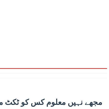
مجھے نہیں معلوم کس کو ٹکٹ مل