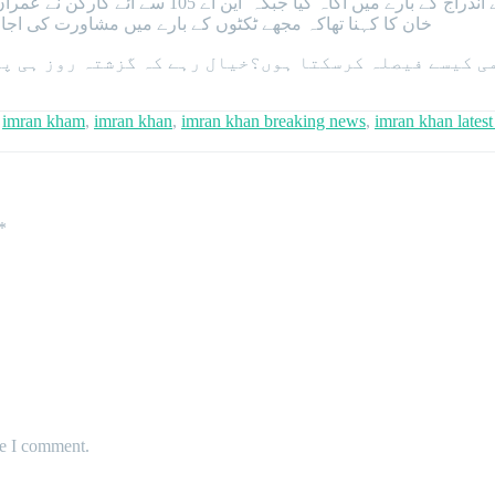
پی ٹی آئی تحصیل ٹیکسلا کے صدر علی خان اپنے خلاف 
خان کا کہنا تھاکہ مجھے ٹکٹوں کے بارے میں مشاورت کی اج
ں کے بارے زبانی کلامی کیسے فیصلہ کرسکتا ہوں؟خیال رہے کہ گزشت
,
imran kham
,
imran khan
,
imran khan breaking news
,
imran khan lates
*
me I comment.