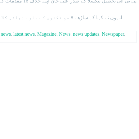
انہوں نے کہا کہ ساڑھے 8 سو ٹکٹو
t news
,
latest news
,
Magazine
,
News
,
news updates
,
Newspaper
,