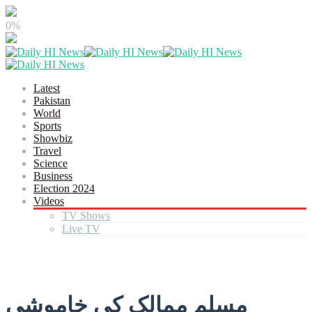
0%
Latest
Pakistan
World
Sports
Showbiz
Travel
Science
Business
Election 2024
Videos
TV Shows
Live TV
مسلم ممالک کی خاموشی