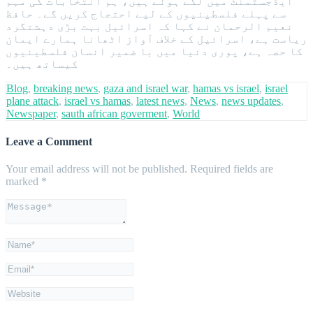
ایڈجسٹمنٹ میں لگے ہوئے ہیں، ہم انتخابات کی مہم
سے پہلے فلسطینیوں کے لیے احتجاج کریں گے۔ حافظ
نعیم الرحمان نے کہا کہ اسرائیل بہت بڑی دہشتگرد
ریاست ہے، اسرائیل کے خلاف آواز اٹھانا ہمارے ایمان
کا حصہ ہے، پوری دنیا میں با ضمیر انسان فلسطینیوں
کیساتھ ہیں۔
Blog
,
breaking news
,
gaza and israel war
,
hamas vs israel
,
israel
plane attack
,
israel vs hamas
,
latest news
,
News
,
news updates
,
Newspaper
,
sauth african goverment
,
World
Leave a Comment
Your email address will not be published.
Required fields are
marked
*