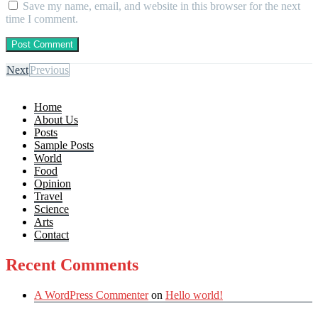
Save my name, email, and website in this browser for the next
time I comment.
Next
Previous
Home
About Us
Posts
Sample Posts
World
Food
Opinion
Travel
Science
Arts
Contact
Recent Comments
A WordPress Commenter
on
Hello world!