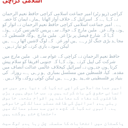
اسلامی کراچی
کراچی (رپو رٹر) امیر جماعت اسلامی کراچی حافظ نعیم الرحمان
نے کہا ہے کہ اسرائیل کے خلاف آواز اٹھانا ہمارے ایمان کا حصہ
ہے۔ امیر جماعت اسلامی کراچی حافظ نعیم الرحمان نے اتوار کو
ہونے والے غزہ ملین مارچ کے حوالے سے پریس کانفرنس کرتے ہوئے
کہا کہ شارع فیصل پر بڑا غزہ ملین مارچ ہوگا، فلسطین کے
مجاہد بڑی جنگ لڑ رہے ہیں اور غزہ کے لوگ لاشیں اٹھا رہے ہیں
لیکن سودے بازی کرنے کو تیار نہیں۔
حافظ نعیم الرحمان نے کراچی کے عوام سے غزہ ملین مارچ میں
شرکت کی اپیل کرتے ہوئے کہا کہ جنوبی افریقا کو سلام پیش
کرتاہوں جنہوں نے اسرائیل کیخلاف عالمی عدالت انصاف میں
مقدمہ کیا، فلسطین میں مسلسل بمباری ہو رہی ہے، روزانہ کی
بنیاد پر فلسطینی شہید ہو رہے ہیں لیکن کوئی روکنے والا نہیں۔
امیر جماعت اسلامی کراچی نے کہا کہ دنیا بھر میں جو
انسانی حقوق کی بات کرتے ہیں وہ سب خاموش ہیں، بڑی
طاقتوں کے مفاد کے معاملے پر اقوام متحدہ خاموش
رہتی ہے، اسرائیل کی طاقت مسلم ممالک کی خاموشی
ہے۔ انہوں نے کہا کہ کچھ دنوں سے مسلم ممالک میں
احتجاج ختم ہوگئے ہیں،
پاکستان میں انتخابات کا سلسلہ چل رہا ہے، لوگ سیٹ