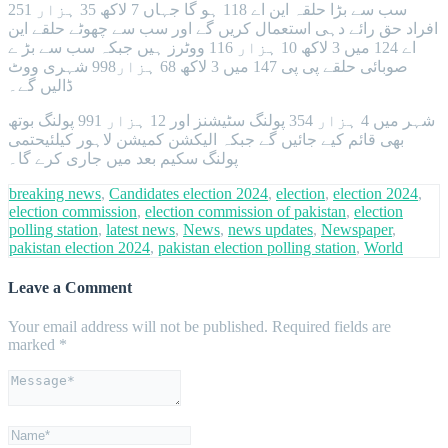
سب سے بڑا حلقہ این اے 118 ہو گا جہاں 7 لاکھ 35 ہزار 251
افراد حق رائے دہی استعمال کریں گے اور سب سے چھوٹے حلقے این
اے 124 میں 3 لاکھ 10 ہزار 116 ووٹرز ہیں جبکہ سب سے بڑ ے
صوبائی حلقے پی پی 147 میں 3 لاکھ 68 ہزار998 شہری ووٹ
ڈالیں گے۔
شہر میں 4 ہزار 354 پولنگ سٹیشنز اور 12 ہزار 991 پولنگ بوتھ
بھی قائم کیے جائیں گے جبکہ الیکشن کمیشن لاہور کیلئیحتمی
پولنگ سکیم بعد میں جاری کرے گا۔
breaking news
,
Candidates election 2024
,
election
,
election 2024
,
election commission
,
election commission of pakistan
,
election
polling station
,
latest news
,
News
,
news updates
,
Newspaper
,
pakistan election 2024
,
pakistan election polling station
,
World
Leave a Comment
Your email address will not be published.
Required fields are
marked
*