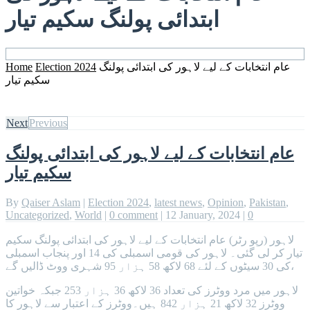
ابتدائی پولنگ سکیم تیار
Home
Election 2024
عام انتخابات کے لیے لاہور کی ابتدائی پولنگ
سکیم تیار
Next
Previous
عام انتخابات کے لیے لاہور کی ابتدائی پولنگ
سکیم تیار
By
Qaiser Aslam
|
Election 2024
,
latest news
,
Opinion
,
Pakistan
,
Uncategorized
,
World
|
0 comment
|
12 January, 2024
|
0
لاہور (رپو رٹر) عام انتخابات کے لیے لاہور کی ابتدائی پولنگ سکیم
تیار کر لی گئی۔ لاہور کی قومی اسمبلی کی 14 اور پنجاب اسمبلی
کی 30 سیٹوں کے لئے 68 لاکھ 58 ہزار 95 شہری ووٹ ڈالیں گے،
لاہور میں مرد ووٹرز کی تعداد 36 لاکھ 36 ہزار 253 جبکہ خواتین
ووٹرز 32 لاکھ 21 ہزار 842 ہیں۔ووٹرز کے اعتبار سے لاہور کا