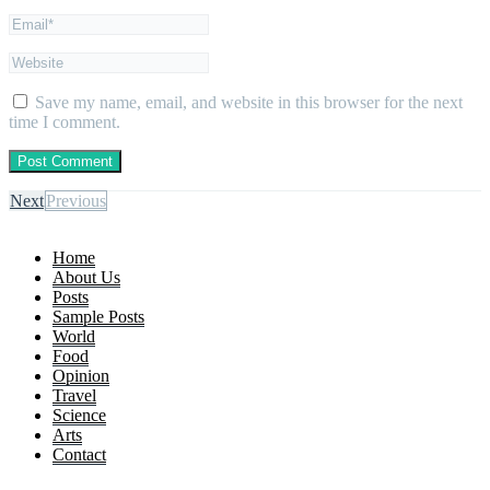
Save my name, email, and website in this browser for the next
time I comment.
Next
Previous
Home
About Us
Posts
Sample Posts
World
Food
Opinion
Travel
Science
Arts
Contact