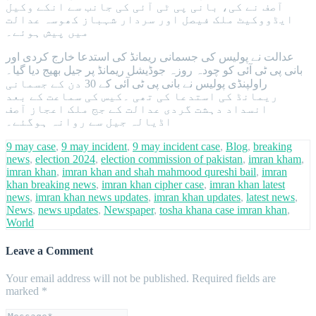
آصف نے کی، بانی پی ٹی آئی کی جانب سے انکے وکیل
ایڈووکیٹ ملک فیصل اور سردار شہباز کھوسہ عدالت
میں پیش ہوئے۔
عدالت نے پولیس کی جسمانی ریمانڈ کی استدعا خارج کردی اور
بانی پی ٹی آئی کو چودہ روزہ جوڈیشل ریمانڈ پر جیل بھیج دیا گیا۔
راولپنڈی پولیس نے بانی پی ٹی آئی کے 30 دن کے جسمانی
ریمانڈ کی استدعا کی تھی ۔کیس کی سماعت کے بعد
انسداد دہشت گردی عدالت کے جج ملک اعجاز آصف
اڈیالہ جیل سے روانہ ہوگئے۔
9 may case
,
9 may incident
,
9 may incident case
,
Blog
,
breaking
news
,
election 2024
,
election commission of pakistan
,
imran kham
,
imran khan
,
imran khan and shah mahmood qureshi bail
,
imran
khan breaking news
,
imran khan cipher case
,
imran khan latest
news
,
imran khan news updates
,
imran khan updates
,
latest news
,
News
,
news updates
,
Newspaper
,
tosha khana case imran khan
,
World
Leave a Comment
Your email address will not be published.
Required fields are
marked
*