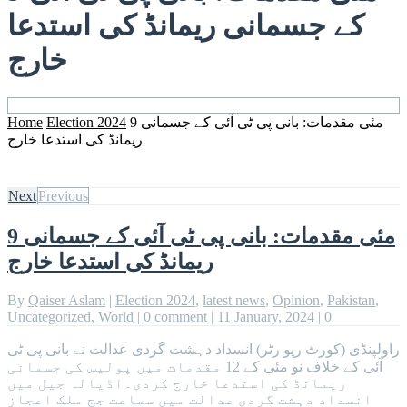
کے جسمانی ریمانڈ کی استدعا
خارج
Home
Election 2024
9 مئی مقدمات: بانی پی ٹی آئی کے جسمانی
ریمانڈ کی استدعا خارج
Next
Previous
9 مئی مقدمات: بانی پی ٹی آئی کے جسمانی
ریمانڈ کی استدعا خارج
By
Qaiser Aslam
|
Election 2024
,
latest news
,
Opinion
,
Pakistan
,
Uncategorized
,
World
|
0 comment
|
11 January, 2024
|
0
راولپنڈی (کورٹ رپو رٹر) انسداد دہشت گردی عدالت نے بانی پی ٹی
آئی کے خلاف نو مئی کے 12 مقدمات میں پولیس کی جسمانی
ریمانڈ کی استدعا خارج کردی۔اڈیالہ جیل میں
انسداد دہشت گردی عدالت میں سماعت جج ملک اعجاز