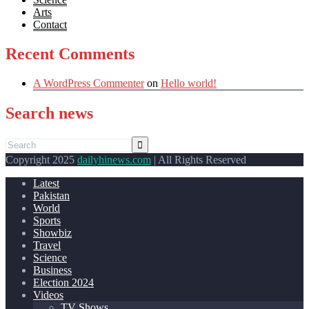
Arts
Contact
Recent Comments
A WordPress Commenter
on
Hello world!
Search news
Copyright 2025
dailyhinews.com
| All Rights Reserved
Latest
Pakistan
World
Sports
Showbiz
Travel
Science
Business
Election 2024
Videos
TV Shows