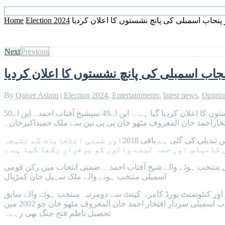
نجاب اسمبلی کی پانچ نشستوں کا اعلان کردیا
Election 2024
Home
Next
Previous
جاب اسمبلی کی پانچ نشستوں کا اعلان کردیا
By
Qaiser Aslam
|
Election 2024
,
Entertainments
,
latest news
,
Opinio
اٹک (ڈسٹرکٹ رپو رٹر ) مسلم لیگ(ن) کے سنٹرل الیکشن سیل کی جانب سے اٹک سے قومی اسمبلی کی دو اور پنجاب اسمبلی کی پانچ نشستوں کا اعلان کردیا گیا ہے ۔ این اے49 سیشیخ آفتاب احمد۔ این اے50
تخاراحمد خان المعروف مٹھو خان پی پی تین سے ملک حمیداکبرخان۔
پی پی چار سے چوہدری شیرعلی خان پی پی پانچ سے ملک اعتبار خان آف کھنڈا مسلم لیگ(ن) کے امیدوار ہیں صرف حلقہ پی پی تین میں تبدیلی کی گئی ہے باقی 2018اور ضمنی انتخابات کے نتیجہ
 کامیاب اور حصہ لینے والوں کو برقرار رکھا گیا ہے ۔
اور ایک مرتبہ رکن پنجاب اسمبلی منتخب ہوئے والے شیخ آفتاب احمد ۔ ضمنی انتخاب میں رکن قومی
اسمبلی منتخب ہونے والے ملک سہیل خان کمڑیال
ضرو اور کنٹونمنٹ بورڈ کامرہ کینٹ سے دومرتبہ منتخب ہوئے والے سابق
صوبائی وزیر جہانگیر خانزادہ حلقہ پی پی دو جو تحصیل حسن ابدال تھانہ باہتراور فتح جنگ شہر پر مشتمل ہے سے سابق رکن پنجاب اسمبلی سردار افتخار احمد خان المعروف مٹھو خان جو 2002 میں
تحصیل ناظم فتح جنگ بھی رہے۔