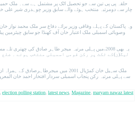
حلقہ پی پی تین سے جو تحصیل اٹک پر مشتمل ہے سے۔ ملک حمید ا
وہ پاکستان کے پہلے وفاقی وزیر برائے دفاع سر ملک محمد نواز خا
وصوبائی اسمبلی ملک اعتبار خان آف کھنڈا جو سابق چیئرمین 
لیگ(ن)کے ٹکٹ پر رکن قومی اسمبلی منتخب ہوئے ۔ ضلع 
,
election polling station
,
latest news
,
Magazine
,
maryam nawaz latest