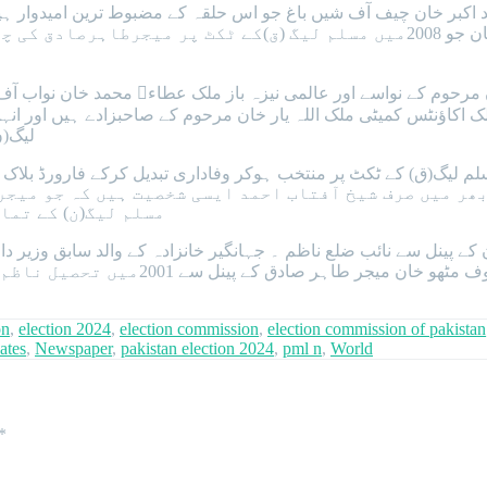
کبر خان چیف آف شیں باغ جو اس حلقہ کے مضبوط ترین امیدوار ہیں 
چار سے دومرتبہ منتخب ہوئے والے سابق وزیر چوہدری شیر علی خان جو 2008میں مسل
ن مرحوم کے نواسے اور عالمی نیزہ باز ملک عطاء￿ محمد خان نواب ا
پبلک اکاؤنٹس کمیٹی ملک اللہ یار خان مرحوم کے صاحبزادے ہیں او
لیگ(ن
بھر میں صرف شیخ آفتاب احمد ایسی شخصیت ہیں کہ جو میج
مسلم لیگ(ن) کے تما
سے پہلی مرتبہ رکن پنجاب اسمبلی سردار 
on
,
election 2024
,
election commission
,
election commission of pakistan
ates
,
Newspaper
,
pakistan election 2024
,
pml n
,
World
*