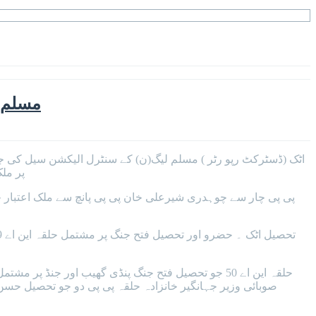
مسلم ل
پر مل
حلقہ این اے 50 جو تحصیل فتح جنگ پنڈی گھیب اور ج