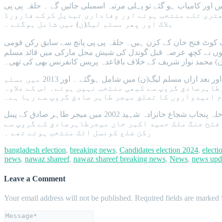
اور کامیاب ہو گئے تو پہلی مرتبہ اسمبلی جائیں گے ۔ حلقہ پی پی
م لیگ (ق)کے ٹکٹ پر میجرطاہرصادق کی چھتری تلے منتخب ہوئے اور وفاداری تبدیل کرکے فارورڈ
بلاک اور پھر مسلم لیگ(ن) میں شامل ہوگئے ۔
ٓف کوٹ فتح خان کے کزن ہیں۔ حلقہ پی پی پانچ سے سابق رکن قومی
ر انہوں نے کچھ عرصہ قبل گوندل کی شیش محل مارکی میں قائد مسلم
) محمد نواز شریف کے خلاف باقاعدہ پریس کانفرنس بھی کی تھی۔
یہ بھی 2008،میں پہلی مرتبہ میجر طاہر صادق کی چھتری تلے مسلم لیگ(ق) کے ٹکٹ پر منتخب ہوکر وفاداری تبدیل کرکے فارورڈ بلاک اور بعد ازاں مسلم لیگ(ن) میں شامل ہوگئے ۔ اور 2013 میں مسلم
رطاہرصادق گروپ سے کبھی منتخب نہیں ہوئے۔ اس کے علاوہ
م امیدواروں کا تعلق میجر طاہر صادق گروپ سے رہا ہے۔
ملک سہیل خان کمڑیال 2001 میں میجرطاہرصادق کے ہمراہ ان کے پینل سے نائب ضلع ناظم ۔ جہانگیر خانزادہ کے والد سابق وزیر داخلہ پنجاب شجاع خانزادہ شہید 2002 میں میجر طاہر صادق کے پینل
افتخار احمد خان المعروف مٹھو خان میجر طاہر صادق کے پینل سے 2001میں تحصیل ناظم فتح جنگ ملک حمید اکبر خان میجرطاہرصادق کے گروپ سے
رکن ضلع کونسل اٹک منتخب ہوئے تھے ۔
bangladesh election
,
breaking news
,
Candidates election 2024
,
electi
news
,
nawaz shareef
,
nawaz shareef breaking news
,
News
,
news upd
Leave a Comment
Your email address will not be published.
Required fields are marked