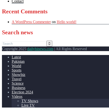
Contact
Recent Comments
A WordPress Commenter
on
Hello world!
Search news
Copyright 2025
dailyhinews.com
| All Rights Reserved
Latest
Pakistan
World
Sports
Showbiz
Travel
Science
Business
Election 2024
Videos
TV Shows
Live TV