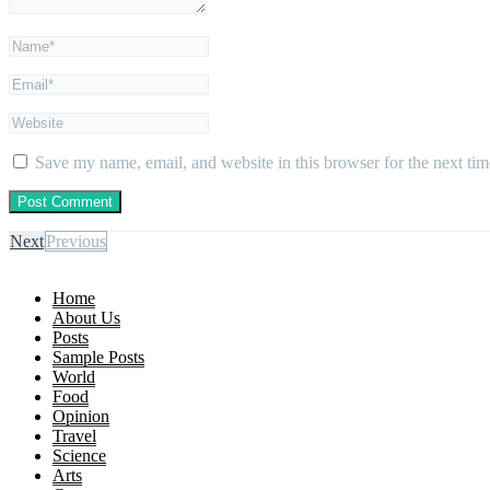
Save my name, email, and website in this browser for the next ti
Next
Previous
Home
About Us
Posts
Sample Posts
World
Food
Opinion
Travel
Science
Arts