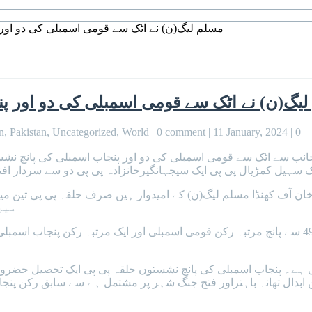
مسلم لیگ(ن) نے اٹک سے قومی اسمبلی کی دو اور پ
یگ(ن) نے اٹک سے قومی اسمبلی کی دو اور پن
n
,
Pakistan
,
Uncategorized
,
World
|
0 comment
|
11 January, 2024
|
0
ک سہیل کمڑیال پی پی ایک سیجہانگیرخانزادہ پی پی دو سے سردار اف
میں
تحصیل اٹک ۔ حضرو اور تحصیل فتح جنگ پر مشتمل حلقہ این اے 49 سے پانچ مرتبہ رکن قومی اسمبلی 
نڈ پر مشتمل ہے۔ پنجاب اسمبلی کی پانچ نشستوں حلقہ پی پی ایک تحصیل ح