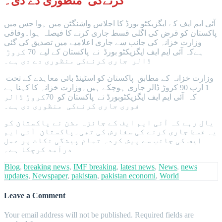
کرنےکی منظوری دے دی۔
آئی ایم ایف کے ایگزیکٹو بورڈ کا اجلاس واشنگٹن میں ہوا جس میں
پاکستان کو قرض کی اگلی قسط جاری کرنے کا فیصلہ ہوا۔وفاقی
وزارت خزانہ کی جانب سے جاری اعلامیے میں تصدیق کی گئی
ہےکہ آئی ایم ایف ایگزیکٹو بورڈ نے پاکستان کے لیے 70 کروڑ
ڈالر جاری کرنےکی منظوری دے دی ہے۔
وزارت خزانہ کے مطابق پاکستان کو اسٹینڈ بائی معاہدے کے تحت
1 ارب 90 کروڑ ڈالر جاری ہوچکے ہیں۔وزارت خزانہ کا کہنا ہے
کہ آئی ایم ایف ایگزیکٹوبورڈ نے پاکستان کو 70کروڑ ڈالر
فوری جاری کرنےکی منظوری دی ہے۔
یال رہے کہ آئی ایم ایف کے جائزہ مشن نے پاکستان کو
یہ قسط جاری کرنے کی سفارش کی تھی۔پاکستان آئی ایم
ایف کی جانب سے پیش کردہ تمام پیشگی نکات پر عمل
درآمد کرچکا ہے۔
Blog
,
breaking news
,
IMF breaking
,
latest news
,
News
,
news
updates
,
Newspaper
,
pakistan
,
pakistan economi
,
World
Leave a Comment
Your email address will not be published.
Required fields are