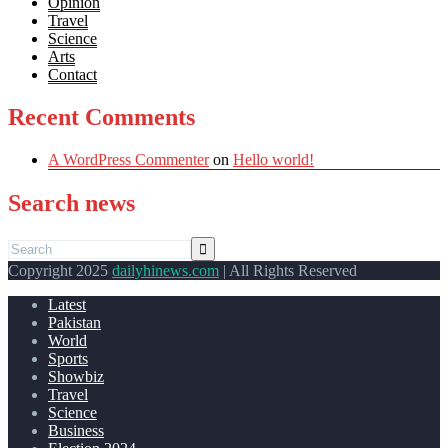
Opinion
Travel
Science
Arts
Contact
Recent Comments
A WordPress Commenter
on
Hello world!
Search news
Copyright 2025
dailyhinews.com
| All Rights Reserved
Latest
Pakistan
World
Sports
Showbiz
Travel
Science
Business