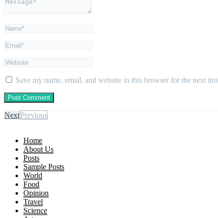
Save my name, email, and website in this browser for the next ti
Next
Previous
Home
About Us
Posts
Sample Posts
World
Food
Opinion
Travel
Science