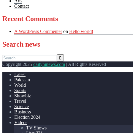
Arts
Contact
Recent Comments
A WordPress Commenter
on
Hello world!
Search news
Copyright 2025
dailyhinews.com
| All Rights Reserved
Latest
Pakistan
World
Sports
Showbiz
Travel
Science
Business
Election 2024
Videos
TV Shows