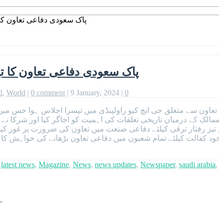
پاک سعودی دفاعی تعاون کا
پاک سعودی دفاعی تعاون کا ت
d
,
World
|
0 comment
|
9 January, 2024
|
0
عاون سے متعلق جی ایچ کیو راولپنڈی میں تیسرا اجلاس ہوا جس میں با
 ممالک کے درمیان تاریخی تعلقات کی اہمیت کو اجاگر کیا اور شرکا نے
ں تیز رفتار ترقی کیلئے دفاعی صنعت میں تعاون کی ضرورت پر غور کی
ود کفالت کیلئے تمام شعبوں میں دفاعی تعاون بڑھانے کی خواہش کا بھ
,
latest news
,
Magazine
,
News
,
news updates
,
Newspaper
,
saudi arabia
*