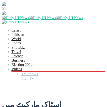
0%
Latest
Pakistan
World
Sports
Showbiz
Travel
Science
Business
Election 2024
Videos
TV Shows
Live TV
اسٹاک مارکیٹ میں