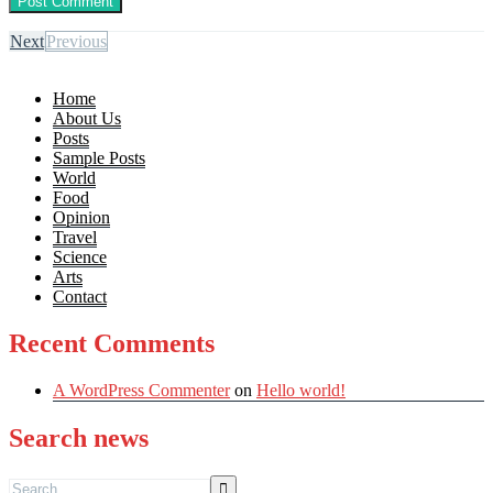
Next
Previous
Home
About Us
Posts
Sample Posts
World
Food
Opinion
Travel
Science
Arts
Contact
Recent Comments
A WordPress Commenter
on
Hello world!
Search news