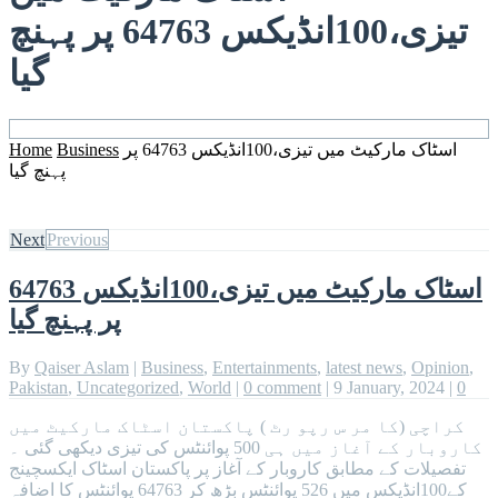
تیزی،100انڈیکس 64763 پر پہنچ
گیا
Home
Business
اسٹاک مارکیٹ میں تیزی،100انڈیکس 64763 پر
پہنچ گیا
Next
Previous
اسٹاک مارکیٹ میں تیزی،100انڈیکس 64763
پر پہنچ گیا
By
Qaiser Aslam
|
Business
,
Entertainments
,
latest news
,
Opinion
,
Pakistan
,
Uncategorized
,
World
|
0 comment
|
9 January, 2024
|
0
کراچی (کا مر س رپو رٹ ) پاکستان اسٹاک مارکیٹ میں
کاروبار کے آغاز میں ہی 500 پوائنٹس کی تیزی دیکھی گئی ۔
تفصیلات کے مطابق کاروبار کے آغاز پر پاکستان اسٹاک ایکسچینج
کے100انڈیکس میں 526 پوائنٹس بڑھ کر 64763 پوائنٹس کا اضافہ