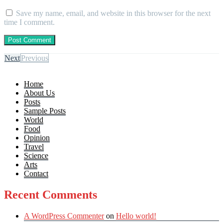
Save my name, email, and website in this browser for the next
time I comment.
Next
Previous
Home
About Us
Posts
Sample Posts
World
Food
Opinion
Travel
Science
Arts
Contact
Recent Comments
A WordPress Commenter
on
Hello world!