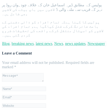
پولیس کے مطابق ڈیرہ اسماعیل خان کے علاقے چودہوان روڈ پر
نہر کے قریب سے ملنے والی 5 لاشوں میں باپ بیٹے کی لاشیں
بھی شامل ہں۔
پولیس کا کہنا ہےکہ تمام افراد کو ذاتی دشمنی کے
باعث فائرنگ کرکے قتل کیاگیا ہے، تمام افراد کی
لاشوں کو اسپتال منتقل کرکے واقعے کی تحقیقات شروع
کردی گئی ہیں۔
Blog
,
breaking news
,
latest news
,
News
,
news updates
,
Newspaper
Leave a Comment
Your email address will not be published.
Required fields are
marked
*