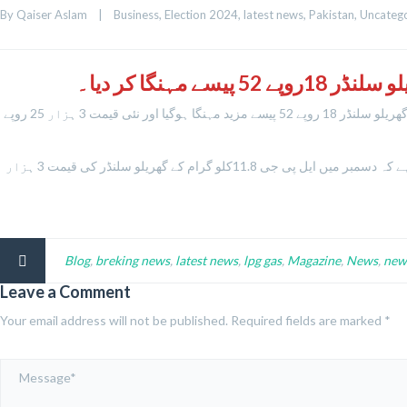
By 
Qaiser Aslam
|
Business
, 
Election 2024
, 
latest news
, 
Pakistan
, 
Uncateg
ہنگا کر دیا۔
اوگرا نوٹیفکیشن کے مطابق ایل پی جی کی فی کلو قیمت میں ایک روپے 57 پیسے فی کلو اضافہ کیا گیا۔ایل پی جی کا 11.8 کلو کا گھریلو سلنڈر 18 روپے 52 پیسے مزید مہنگا ہوگیا اور نئی قیمت 3 ہزار 25 روپے
ایل پی جی کی فی کلو نئی قیمت اضافے کے بعد 256 روپے 42 پیسے ہو گئی ہے جبکہ اضافہ فوری طور پر نافذالعمل ہوگیا۔خیال رہے کہ دسمبر میں ایل پی جی 11.8کلو گرام کے گھریلو سلنڈر کی قیمت 3 ہزار
Blog
,
breking news
,
latest news
,
lpg gas
,
Magazine
,
News
,
new
Leave a Comment
Your email address will not be published.
Required fields are marked
*