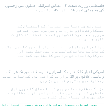
فلسطینی وزارت صحت کے مطابق اسرائیلی حملوں میں زخمیوں
کی مجموعی تعداد 56 ہزار 451 ہوگئی ہے۔
ایسے وقت جب دنیا میں نئے سال کے استقبال کے
لیےکاؤنٹ ڈاؤن جاری ہے وہیں غزہ میں انسانی
ضروریات، بھوک افلاس اور قحط کے خدشات کا کاؤنٹ
ڈاؤن جاری ہے۔
ورلڈ فوڈ پروگرام نے نئے سال کی آمد پر لاکھوں لوگوں
کو قحط سے بچانے کے لیے غزہ میں جنگ بندی اور
بلارکاوٹ امداد کی فراہمی کا مطالبہ کیا ہے۔
امریکی اخبار کا کہنا ہے کہ اسرائیل نے وسط دسمبر تک غزہ کے
رہائشی علاقوں پر 29 ہزار بم گرائے، غزہ کی تباہی جدید
ریکارڈ میں بدترین تباہی بن رہی ہے۔
غزہ کے مظلوم دعا گو ہیں کہ نئے سال کا سورج اہل
فلسطین کے لیے امن و سکون اور اسرائیلی مظالم سے
جلد نجات کا پیغام لےکر طلوع ہو۔
Blog
,
breaking news
,
gaza and israel war
,
hamas vs israel
,
israel