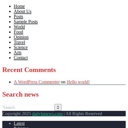
Home
About Us
Posts
Sample Posts
World
Food
Opinion
Travel
Science
Arts
Contact
Recent Comments
A WordPress Commenter
on
Hello world!
Search news
Copyright 2025
dailyhinews.com
| All Rights Reserved
Latest