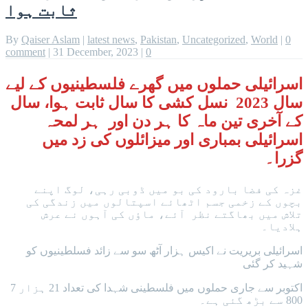
ثابت ہوا
By
Qaiser Aslam
|
latest news
,
Pakistan
,
Uncategorized
,
World
|
0
comment
|
31 December, 2023
|
0
اسرائیلی حملوں میں گھرے فلسطینیوں کے لیے
سال 2023 نسل کشی کا سال ثابت ہوا، سال
کے آخری تین ماہ کا ہر دن اور ہر لمحہ
اسرائيلی بمباری اور میزائلوں کی زد میں
گزرا۔
غزہ کی فضا بارود کی بو میں ڈوبی رہی، لوگ اپنے
بچوں کے زخمی جسم اٹھائے اسپتالوں میں زندگی کی
تلاش میں بھاگتے نظر آئے، ماؤں کی آہوں نے عرش
ہلادیا۔
اسرائيلی بریریت نے اکیس ہزار آٹھ سو سے زائد فسلطینیوں کو
شہید کر گئی
7 اکتوبر سے جاری حملوں میں فلسطینی شہدا کی تعداد 21 ہزار
800 سے بڑھ گئی ہے۔