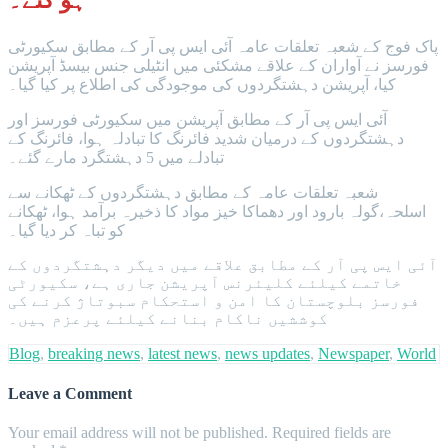
ہو گئے۔
پاک فوج کے شعبہ تعلقات عامہ آئی ایس پی آر کے مطابق سکیورٹی
فورسز نے آواران کے علاقے مشکئی میں انٹیلی جنس بیسڈ آپریشن
کیا، آپریشن دہشتگردوں کی موجودگی کی اطلاع پر کیا گیا۔
آئی ایس پی آر کے مطابق آپریشن میں سکیورٹی فورسز اور
دہشتگردوں کے درمیان شدید فائرنگ کا تبادلہ ہوا، فائرنگ کے
تبادلے میں 5 دہشتگرد مارے گئے۔
شعبہ تعلقات عامہ کے مطابق دہشتگردوں کے ٹھکانے سے
اسلحہ،گولہ بارود اور دھماکا خیز مواد کا ذخیرہ برآمد ہوا، ٹھکانے
کو تباہ کر دیا گیا۔
آئی ایس پی آر کے مطابق علاقے میں دیگر دہشتگردوں کے
خاتمے کیلئے کلیئرنس آپریشن جاری ہے، سکیورٹی
فورسز بلوچستان کا امن و استحکام سبوتاژ کرنے کی
کوششیں ناکام بنانے کیلئے پرعزم ہیں۔
Blog
,
breaking news
,
latest news
,
news updates
,
Newspaper
,
World
Leave a Comment
Your email address will not be published.
Required fields are