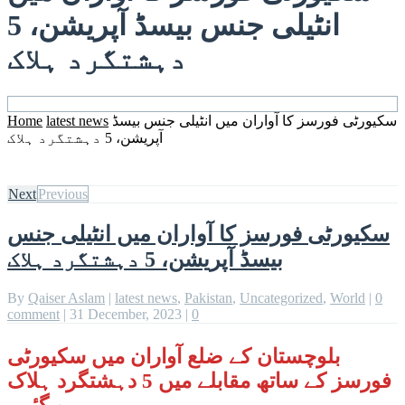
انٹیلی جنس بیسڈ آپریشن، 5
دہشتگرد ہلاک
سکیورٹی فورسز کا آواران میں انٹیلی جنس بیسڈ
latest news
Home
آپریشن، 5 دہشتگرد ہلاک
Next
Previous
سکیورٹی فورسز کا آواران میں انٹیلی جنس
بیسڈ آپریشن، 5 دہشتگرد ہلاک
By
Qaiser Aslam
|
latest news
,
Pakistan
,
Uncategorized
,
World
|
0
comment
|
31 December, 2023
|
0
بلوچستان کے ضلع آواران میں سکیورٹی
فورسز کے ساتھ مقابلے میں 5 دہشتگرد ہلاک