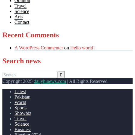
Opinion
Travel
Science
Arts
Contact
Recent Comments
A WordPress Commenter
on
Hello world!
Search news
Copyright 2025
dailyhinews.com
| All Rights Reserved
Latest
Pakistan
World
Sports
Showbiz
Travel
Science
Business
Election 2024