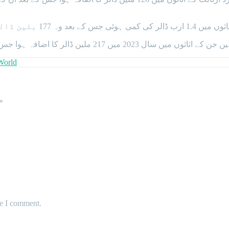
ساتھ تیسرے نمبر پر آ گئے ہیں۔
بعد ان کی مجموعی دولت 141 ارب ڈالر تک پہنچ گئی ہے۔
World
*
me I comment.