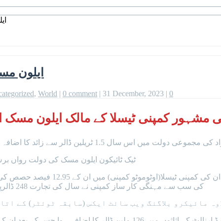
ای
ایلون مسک
ategorized
,
World
|
0 comment
|
31 December, 2023
|
0
الی مشہور کمپنی ٹیسلا کے مالک ایلون مسک ا
ٹیک ٹائیکون ایلون مسک کی دولت رواں برس 92 بلین ڈالر کے اضافے سے 232 بلین ڈالر تک پہنچ گ
بلومبرگ کی رپورٹ کے مطابق ایلون مسک
کی سب سے مہنگی کار ساز کمپنی نے سال کی تجارت 248 ڈالرپر ختم کی جو کہ پچھلے سال کے مقابلے میں 130 فیصد زیادہ ہے۔
اوہ مائیکرو بلاگنگ ویب سائٹ ایکس (سابقہ ٹوئٹر) کے ات