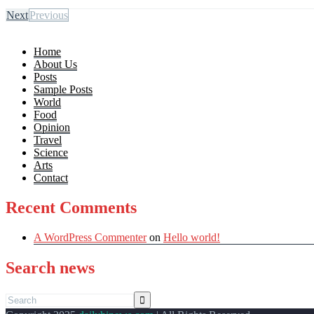
Next
Previous
Home
About Us
Posts
Sample Posts
World
Food
Opinion
Travel
Science
Arts
Contact
Recent Comments
A WordPress Commenter
on
Hello world!
Search news