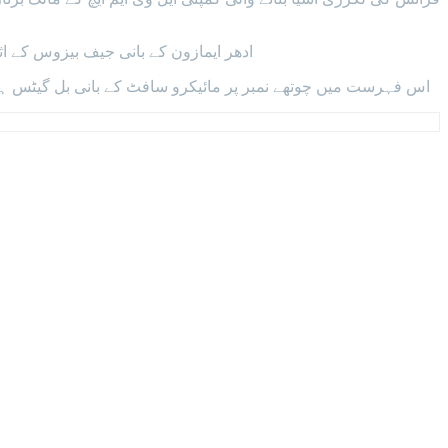
ادھر ایمازون کے بانی جیف بیزوس کے اثاثوں میں 1.4 ارب ڈالر کی کمی ہوئی جس کے بعد وہ 177 بلین ڈالر کی مجموعی مالیت کے 
اس فہرست میں چوتھے نمبر پر مائیکرو سافٹ کے بانی بل گیٹس ہیں جن کے اثاثوں میں سال 2023 میں 217 ملین ڈالر کا اضافہ ہوا جس کے 