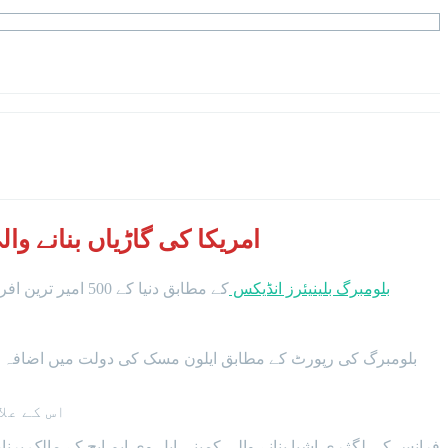
امریکا کی گاڑیاں بنانے و
بلومبرگ بلینیئرز انڈیکس
کے مطابق دنیا کے 500 امیر ترین افراد کی مجموعی دولت میں اس سال 1.5 ٹریلین ڈالر سے زائد کا اضافہ ہوا جس میں گزشتہ برس 1.4 ٹریلین ڈالر کی کمی دیکھی گئی تھی۔
اس کے عل