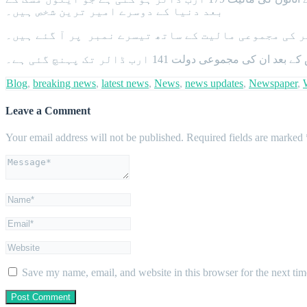
بعد دنیا کے دوسرے امیر ترین شخص ہیں۔
Blog
,
breaking news
,
latest news
,
News
,
news updates
,
Newspaper
,
Leave a Comment
Your email address will not be published.
Required fields are marked
Save my name, email, and website in this browser for the next ti