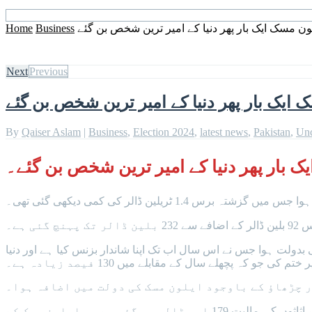
لون مسک ایک بار پھر دنیا کے امیر ترین شخص بن گئے
Business
Home
Next
Previous
 ایک بار پھر دنیا کے امیر ترین شخص بن گئے
By
Qaiser Aslam
|
Business
,
Election 2024
,
latest news
,
Pakistan
,
Unc
یک بار پھر دنیا کے امیر ترین شخص بن گئے۔
ئی ہے۔
 کی دولت میں اضافہ ان کی کمپنی ٹیسلا(اوٹوموٹو کمپنی) میں ان کے 12.95 فیصد حصص کی بدولت ہوا جس نے اس سال اب تک اپنا شاندار بزنس کیا ہے اور دنیا
ار چڑھاؤ کے باوجود ایلون مسک کی دولت میں اضافہ ہوا۔
فرانس کی لگژری اشیا بنانے والی کمپنی ایل وی ایم ایچ کے مالک برنارڈ ارنالٹ کے اثاثوں میں 126 ملین ڈالر کا اضافہ ہوا جس کے بعد ان کے اثاثوں کی مالیت 179 ارب ڈالر ہو گئی ہے جو ایلون مسک کے