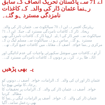
اے 71 سے پاکستان تحریک انصاف کے سابق
رہنما عثمان ڈار کی والدہ کے کاغذات
نامزدگی مسترد ہو گئے۔
ریٹرننگ افسر نے این اے 70 سیالکوٹ سے عثمان ڈار کی والدہ
ریحانہ ڈار کے کاغذات نامزدگی مسترد کیے جبکہ این اے 71
سیالکوٹ سے عمر ڈار کی اہلیہ اروبا ڈار کے کاغذات نامزدگی بھی
مسترد ہو گئے۔ساس بہو نے سیالکوٹ سے مسلم لیگ ن کے
مرکزی رہنما خواجہ آصف کے مقابلے میں کاغذات جمع کرائے تھے۔
آر او نےکاغذات میں سوشل سکیورٹی واجبات کی عدم ادائیگی اور
اثاثے ظاہر نہ کرنے پر دونوں کے کاغذات نامزدگی مسترد کیے۔
یہ بھی پڑھیں
عثمان ڈار اور ان کی والدہ کے الزامات، خواجہ آصف نے دونوں کو
ہرجانےکا نوٹس بھیج دیا
خواجہ آصف نے عثمان ڈار کی والدہ کے الزامات پر تحقیقات کا
مطالبہ کردیا
عثمان ڈار کی والدہ کے خواجہ آصف پر الزامات، لیگی رہنما کا
بھی ردعمل سامنے آگیا