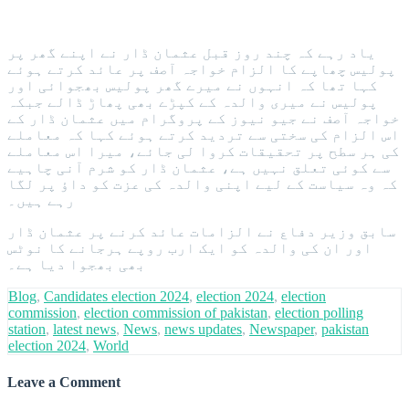
یاد رہے کہ چند روز قبل عثمان ڈار نے اپنے گھر پر
پولیس چھاپے کا الزام خواجہ آصف پر عائد کرتے ہوئے
کہا تھا کہ انہوں نے میرے گھر پولیس بھجوائی اور
پولیس نے میری والدہ کے کپڑے بھی پھاڑ ڈالے جبکہ
خواجہ آصف نے جیو نیوز کے پروگرام میں عثمان ڈار کے
اس الزام کی سختی سے تردید کرتے ہوئے کہا کہ معاملے
کی ہر سطح پر تحقیقات کروا لی جائے، میرا اس معاملے
سے کوئی تعلق نہیں ہے، عثمان ڈار کو شرم آنی چاہیے
کہ وہ سیاست کے لیے اپنی والدہ کی عزت کو داؤ پر لگا
رہے ہیں۔
سابق وزیر دفاع نے الزامات عائد کرنے پر عثمان ڈار
اور ان کی والدہ کو ایک ارب روپے ہرجانے کا نوٹس
بھی بھجوا دیا ہے۔
Blog
,
Candidates election 2024
,
election 2024
,
election
commission
,
election commission of pakistan
,
election polling
station
,
latest news
,
News
,
news updates
,
Newspaper
,
pakistan
election 2024
,
World
Leave a Comment