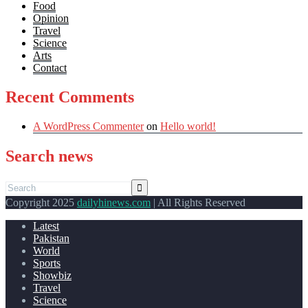
Food
Opinion
Travel
Science
Arts
Contact
Recent Comments
A WordPress Commenter
on
Hello world!
Search news
Copyright 2025
dailyhinews.com
| All Rights Reserved
Latest
Pakistan
World
Sports
Showbiz
Travel
Science