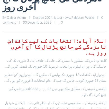
آخری روز
By 
Qaiser Aslam
|
Election 2024
, 
latest news
, 
Pakistan
, 
World
|
0 
0
comment
|
30 December, 2023    
|
اسلام آباد: انتخابات کے لیے کاغذاتِ
نامزدگی کی جانچ پڑتال کا آج آخری
روز ہے۔
کاغذاتِ نامزدگی منظور یا مسترد کیے جانے کے خلاف اپیل 3 جنوری تک کی
جاسکے گی اور ان اپیلوں پر انتخابی ٹریبونل 10 جنوری تک فیصلہ کریں گے۔
امیدوار اپنے کاغذات 12 جنوری تک واپس لے سکیں گے، امیدواروں کو انتخابی
نشان 13 جنوری کو دیے جائیں گے جب کہ عام انتخابات 8 فروری کو ہوں گے۔
الیکشن کمیشن کے مطابق ملک بھر میں 28 ہزار 626 کاغذاتِ نامزدگی
جمع کرائے گئے تھے۔
الیکشن کمیشن نے مخصوص نشستوں کے لیے نظرِ ثانی شدہ الیکشن شیڈول
جاری کردیا ہے، خواتین اور اقلیتوں کے کاغذات نامزدگی کی جانچ پڑتال کی