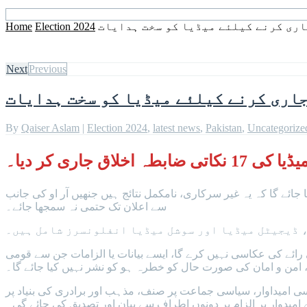
ری کرنے کیلئے میڈیا کو سخت ہدایات
Election 2024
Home
Next
Previous
اری کرنے کیلئے میڈیا کو سخت ہدایات
By
Qaiser Aslam
|
Election 2024
,
latest news
,
Pakistan
,
Uncategorize
جاری کر دیا۔
 جائے گا کہ یہ غیر سرکاری، نامکمل نتائج ہیں جنھیں آر او کی جانب
سے اعلان تک حتمی نہ سمجھا جائے۔
 ڈیجیٹل میڈیا اور سوشل میڈیا انفلونسرز شامل ہیں۔
ائے کی عکاسی نہیں کرے گا، ایسے بیانات یا الزامات جن سے قومی
، امن و امان کی صورت حال کو خطرہ ہو کو نشر نہیں کیا جائے گا۔
سی امیداوار، سیاسی جماعت پر صنف، مذہب اور برادری کی بنیاد پر
 امیدوار پر الزام پر دونوں اطراف سے بیان اور تصدیق کی جائے گی۔