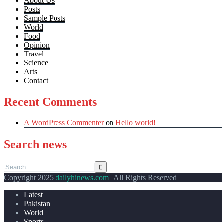
About Us
Posts
Sample Posts
World
Food
Opinion
Travel
Science
Arts
Contact
Recent Comments
A WordPress Commenter
on
Hello world!
Search news
Copyright 2025
dailyhinews.com
| All Rights Reserved
Latest
Pakistan
World
Sports