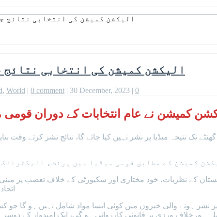
الیکشن کمیشن کی انتخابی نتائج جا
الیکشن کمیشن کی انتخابی نتائج ج
d
,
World
|
0 comment
|
30 December, 2023
|
0
میشن نے عام انتخابات کے دوران قومی میڈیا کی 17 نکاتی ضابطہ اخلاق 
 تک نتیجہ میڈیا پر نشر نہیں کیا جائے گا، نتائج نشر کرتے وقت بتایا
کشن کمیشن کے مطابق قومی میڈیا میں پرنٹ، الیکٹرانک،
ستان کے نظریات، خود مختاری اور سکیورٹی کے خلاف تعصب پر مبنی ر
اتحاد
پر نشر ہونے والی خبروں میں کوئی ایسا مواد شامل نہیں ہو گا جو ک
لہ ہو، خلاف ورزی پر قانونی کارروائی ہو گی، ایک امیدوار کے دوسرے