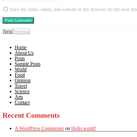
Save my name, email, and website in this browser for the next ti
Next
Previous
Home
About Us
Posts
Sample Posts
World
Food
Opinion
Travel
Science
Arts
Contact
Recent Comments
A WordPress Commenter
on
Hello world!