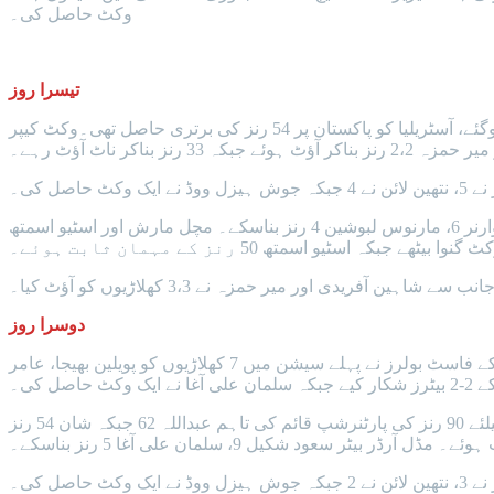
وکٹ حاصل کی۔
تیسرا روز
پاکستان نے پہلی اننگز میں 6 وکٹوں کے نقصان پر 194 رنز سے اننگز کا آغاز کیا تاہم محض 68 رنز کے اضافے کے بعد گرین شرٹس آل آؤٹ ہوگئے، آسٹریلیا کو پاکستان پر 54 رنز کی برتری حاصل تھی۔وکٹ کیپر
 حاصل کی۔
آسٹریلیا کی میلبرن ٹیسٹ میں دوسری اننگز کا آغاز اچھا نہ رہا، اوپنر عثمان خواجہ اور ٹریوس ہیڈ صفر صفر پر پویلین لوٹے جبکہ ڈیوڈ وارنر 6، مارنوس لبوشین 4 رنز بناسکے۔ مچل مارش اور اسٹیو اسمتھ
ے شاہین آفریدی اور میر حمزہ نے 3،3 کھلاڑیوں کو آؤٹ کیا۔
دوسرا روز
آسٹریلیا نے 187 رنز 3 وکٹوں کے نقصان پر اننگز کا آغاز کیا تاہم صرف 131 رنز کے اضافے پر کینگروز کی اننگز سمٹ گئی۔ قومی ٹیم کے فاسٹ بولرز نے پہلے سیشن میں 7 کھلاڑیوں کو پویلین بھیجا، عامر
پاکستان نے اپنی پہلی اننگز کا آغاز کیا تو اوپنر امام الحق 10 رنز بناکر پویلین لوٹے، عبداللہ شفیق اور کپتان شان مسعود نے دوسری وکٹ کیلئے 90 رنز کی پارٹنرشپ قائم کی تاہم عبداللہ 62 جبکہ شان 54 رنز
عود شکیل 9، سلمان علی آغا 5 رنز بناسکے۔