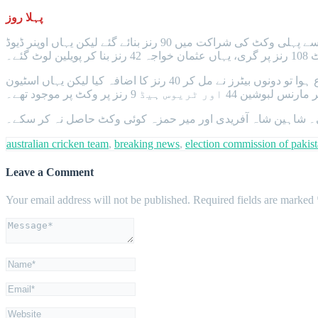
پہلا روز
میلبرن کرکٹ گراؤنڈ میں کھیلے جا رہے میچ میں قومی ٹیم نے ٹاس جیت کر آسٹریلیا کو بیٹنگ کی دعوت دی، آسٹریلوی اوپنرز کی جانب سے پہلی وکٹ کی شراکت میں 90 رنز بنائے گئے لیکن یہاں اوپنر ڈیوڈ
بارش سے کھیل متاثر ہونے سے قبل مارنس لبوشین 14 اور اسٹیون اسمتھ 2 رنز بنا کر وکٹ پر موجود تھے۔ بارش کے بعد کھیل دوبارہ شروع ہوا تو دونوں بیٹرز نے مل کر 40 رنز کا اضافہ کیا لیکن یہاں اسٹیون
ی۔ شاہین شاہ آفریدی اور میر حمزہ کوئی وکٹ حاصل نہ کر سکے۔
australian cricken team
,
breaking news
,
election commission of pakis
Leave a Comment
Your email address will not be published.
Required fields are marked