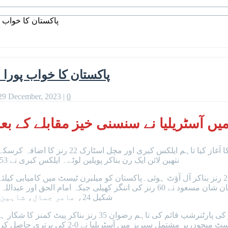
پاکستان کا خواب پ
پاکستان کا خواب پورا 
29 December, 2023
|
0
ریلیا نے سنسنی خیز مقابلے کے بعد پاکستان کو 79 ر
نتھین لائن ایک رن بناکر پویلین لوٹے۔ ایلکس کیری نے 53 رنز کی اننگز کھیل کر آسٹریلیا کی برتری 317 رنز تک پہنچا دی تھی۔
شکیل 24، عامر جمال، شاہین شاہ آفریدی اور میر حمزہ صفر پر پویلین روانہ ہوئے۔