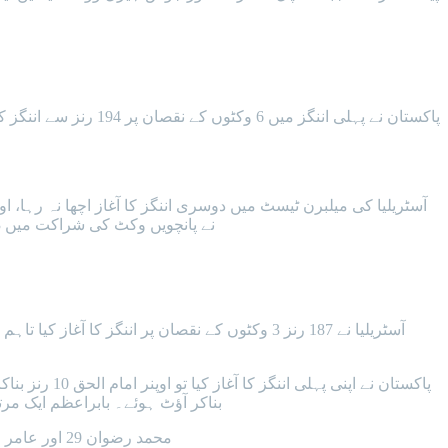
نے پانچویں وکٹ کی شراکت میں 153 رنز کی پارٹنرشپ قائم کی تاہم مارش 96 کے انفرادی اسکور پر وکٹ گنوا بیٹھے جبکہ اسٹیو اسمتھ 50 رنز کے مہمان ثابت ہوئے۔
بناکر آؤٹ ہوئے۔ بابراعظم ایک مرتبہ پھر 
محمد رضوان 29 اور عامر جمال 2 رنز بناکر کریز پر موجود ہیں۔آسٹریلیا کی جانب سے پیٹ کمنز نے 3، نتھین لائن نے 2 جبکہ جوش ہیزل ووڈ نے ایک وکٹ حاصل کی۔