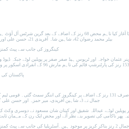
بیٹر محمد رضوان 42، شاہین شاہ آفریدی 21، حسن علی اور میر حمزہ 2،2 رنز بناکر آؤٹ ہوئے جبکہ 33 رنز بناکر ناٹ آؤٹ رہے۔
کینگروز کی جانب سے پیٹ کمنز نے 5، نتھین لائن نے 4 جبکہ جوش ہیزل ووڈ نے ایک وکٹ
پاکستان کی جانب س
جمال نے 3، شاہین آفریدی، میر حمزہ اور حسن علی کے 2-2 بیٹرز شکار کیے جبکہ سلمان علی آغا نے ایک وکٹ حاصل کی۔
ناکامی کی تصویر بنے نظر آئے اور محض ایک رن کے مہمان ثابت ہوئے۔ مڈل آرڈر بیٹر س