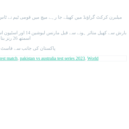
اسمتھ 26 رنز بنا کر عامر جمال کی گیند پر کیچ آؤٹ ہوگئے۔پہلے روز کھیل کے اختتام پر مارنس لبوشین 44 اور ٹریوس ہیڈ 9 رنز پر وکٹ پر موجود تھے۔
پاکستان کی جانب سے فاسٹ ب
 test match
,
pakistan vs australia test series 2023
,
World