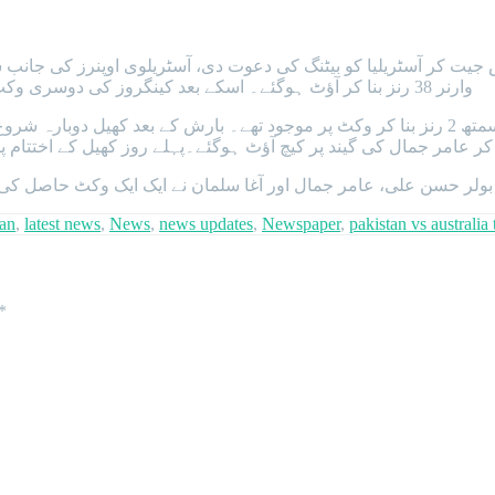
وارنر 38 رنز بنا کر آؤٹ ہوگئے۔ اسکے بعد کینگروز کی دوسری وکٹ 108 رنز پر گری، یہاں عثمان خواجہ 42 رنز بنا کر پویلین لوٹ گئے۔
ولر حسن علی، عامر جمال اور آغا سلمان نے ایک ایک وکٹ حاصل ک
tan
,
latest news
,
News
,
news updates
,
Newspaper
,
pakistan vs australia
*