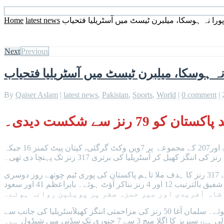
ورا نہ ہوسکا، میلبرن ٹیسٹ میں آسٹریلیا فتحیاب
latest news
Home
Next
Previous
نہ ہوسکا، میلبرن ٹیسٹ میں آسٹریلیا فتحیاب
By
Qaiser Aslam
|
latest news
,
Pakistan
,
Sports
,
World
|
0 comment
|
نز سے شکست دیدی۔
چوتھے روز کینگروز نے 6 وکٹوں کے نقصان پر 187 رنز سے اننگز کا آغاز کیا تاہم ایلکس کیری اور مچل اسٹارک 22 رنز کا اضافہ کرسکے اور207 کے مجموعے پر 7ویں وکٹ گرگئی، کپتان پیٹ کمنز 16 جبکہ
دوسری اننگز میں آسٹریلیا کی پوری ٹیم محض 84.1 اوورز میں 262 رنز بناکر آل آؤٹ ہوئی۔پاکستان کو میلبرن ٹیسٹ میں کامیابی کیلئے 317 رنز کا ہدف ملا تاہم پاکستان کی پوری ٹیم چوتھے روز دوسری
اننگز میں 9 وکٹوں کے نقصان پر 237 رنز بناکر آل آؤٹ ہوگئی۔ کپتان شان مسعود نے 60 رنز کی اننگز کھیلی جبکہ امام الحق اور عبداللہ شفیق بالترتیب 12 اور 4 رنز بناکر آؤٹ ہوئے۔ بابراعظم 41 اور سعود
محمد رضوان اور سلمان آغا نے چھٹی وکٹ کی شراکت میں 57 رنز کی پارٹنرشپ قائم کی تاہم رضوان 35 رنز بناکر پیٹ کمنز کا شکار ہوئے۔ سلمان آغا 50 رنز کی مزاحمتی اننگز کھیلآسٹریلیا کی جانب سے
پیٹ کمنز نے 5 جبکہ مچل اسٹارک 4 اور جوش ہیزل ووڈ نے ایکتین ٹیسٹ میچوں پر مشتمل سیریز میں آسٹریلیا نے 0-2 کی برتری حاصل کرلی ہے، سیریز کا اگلا میچ 3 سے 7 جنوری تک سڈنی میں شیڈول ہے۔