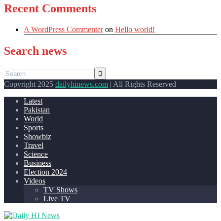
Recent Comments
A WordPress Commenter
on
Hello world!
Search news
Copyright 2025
dailyhinews.com
| All Rights Reserved
Latest
Pakistan
World
Sports
Showbiz
Travel
Science
Business
Election 2024
Videos
TV Shows
Live TV