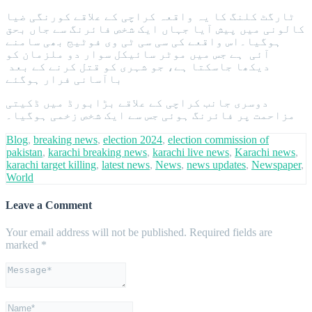
ٹارگٹ کلنگ کا یہ واقعہ کراچی کے علاقے کورنگی ضیا
کالونی میں پیش آیا جہاں ایک شخص فائرنگ سے جاں بحق
ہوگیا۔اس واقعے کی سی سی ٹی وی فوٹیج بھی سامنے
آئی ہے جس میں موٹر سائیکل سوار دو ملزمان کو
دیکھا جاسکتا ہے، جو شہری کو قتل کرنے کے بعد
باآسانی فرار ہوگئے
دوسری جانب کراچی کے علاقے بڑابورڈ میں ڈکیتی
مزاحمت پر فائرنگ ہوئی جس سے ایک شخص زخمی ہوگیا۔
Blog
,
breaking news
,
election 2024
,
election commission of
pakistan
,
karachi breaking news
,
karachi live news
,
Karachi news
,
karachi target killing
,
latest news
,
News
,
news updates
,
Newspaper
,
World
Leave a Comment
Your email address will not be published.
Required fields are
marked
*