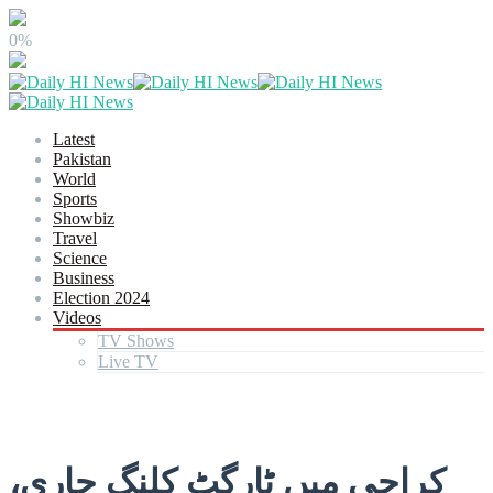
0%
Latest
Pakistan
World
Sports
Showbiz
Travel
Science
Business
Election 2024
Videos
TV Shows
Live TV
کراچی میں ٹارگٹ کلنگ جاری،