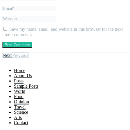
Save my name, email, and website in this browser for the next
time I comment.
Next
Previous
Home
About Us
Posts
Sample Posts
World
Food
Opinion
Travel
Science
Arts
Contact