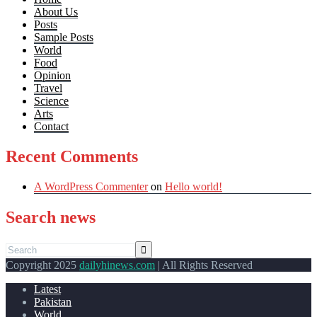
About Us
Posts
Sample Posts
World
Food
Opinion
Travel
Science
Arts
Contact
Recent Comments
A WordPress Commenter
on
Hello world!
Search news
Copyright 2025
dailyhinews.com
| All Rights Reserved
Latest
Pakistan
World