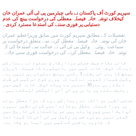
سپریم کورٹ آف پاکستان نے بانی چیئرمین پی ٹی آئی عمران خان
کیخلاف توشہ خانہ فیصلہ معطلی کی درخواست بینچ کی عدم
دستیابی پر فوری سننے کی استدعا مسترد کردی۔
تفصیلات کے مطابق سپریم کورٹ میں سابق وزیراعظم عمران
خان کی توشہ خانہ فیصلہ معطل کرنے سے متعلق درخواست پر
سماعت ہوئی۔ وکیل پی ٹی آئی نے عدالت سے استدعا کی کہ
توشہ خانہ فیصلہ معطل کرنے کی درخواست فوری سنی جائے۔
قائم مقام چیف جسٹس سردارطارق مسعود نے ریمارکس
دیے کہ توشہ خانہ کیس میں ہائیکورٹ کا فیصلہ ڈویژن
بینچ کا ہے، اس ہفتے 3 رکنی بینچ دستیاب ہی نہیں ہے۔
وکیل شہباز کھوسہ نے کہا کہ پوری قوم اس کیس کی طرف
دیکھ رہی ہے،30 دسمبر سے پہلے توشہ خانہ کیس میں
ریلیف ملنے پر بانی پی ٹی آئی الیکشن لڑسکتے ہیں۔
جسٹس اطہر من اللہ نے ریمارکس دیے کہ سزا معطل ہونے
پر پورا فیصلہ معطل ہوجائے ایسی کوئی نظیر نہیں،
آپ ایک ایسی چیزچاہتے ہیں جو پاکستان کی تاریخ میں
کبھی نہیں ہوئی، جس پر وکیل پی ٹی آئی کا کہنا تھا
کہ جاوید ہاشمی کے کیس میں ایسا ہو چکا ہے۔