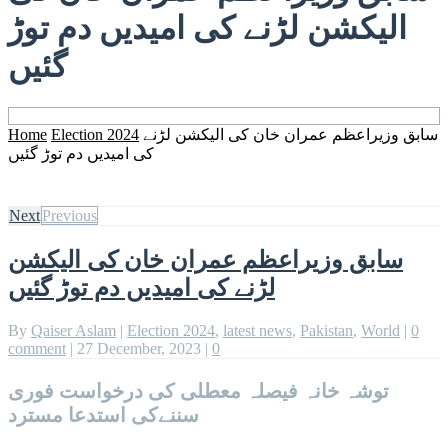
الیکشن لڑنے کی امیدیں دم توڑ
گئیں
سابق وزیراعظم عمران خان کی الیکشن لڑنے
Election 2024
Home
کی امیدیں دم توڑ گئیں
Next
Previous
سابق وزیراعظم عمران خان کی الیکشن
لڑنے کی امیدیں دم توڑ گئیں
By
Qaiser Aslam
|
Election 2024
,
latest news
,
Pakistan
,
World
|
0
comment
|
27 December, 2023
|
0
توشہ خانہ فیصلہ معطلی کی درخواست فوری
سننےکی استدعا مسترد