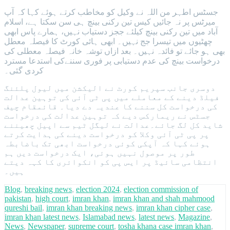
جسٹس اطہر من اللہ نے وکیل کو مخاطب کرتے ہوئے کہا کہ آپ
میرٹس پر نہ جائیں کیس تین رکنی بینچ ہی سن سکتا ہے، اسلام
آباد میں تین رکنی بینچ کیلئے ججز دستیاب نہیں، ہمارے پاس ابھی
چھٹیوں میں تیسرا جج نہیں۔ ابھی ہائی کورٹ کا فیصلہ معطل
بھی ہو جائے تو فائدہ نہیں۔ بعد ازاں توشہ خانہ فیصلہ معطلی کی
درخواست بینچ کی عدم دستیابی پر فوری سننےکی استدعا مسترد
کردی گئی۔
دوسری جانب سپریم کورٹ نے الیکشن میں لیول پلئنگ
فیلڈ دینے کے معاملے میں پی ٹی آئی کی توہین عدالت
کی درخواست کل سننے کا عندیہ دے دیا۔ قائمقام چیف
جسٹس نے ریمارکس دیے کہ توہین عدالت کی درخواست
شاید کل لگ جائے۔عدالت نے لیگل ٹیم سے اپیل چھیننے
پر پی ٹی آئی وکلا کو درخواست دینے کی ہدایت کرتے
ہوئے کہا کہ آپکی کوئی درخواست ابھی تک باضابطہ
طور پر موصول نہیں ہوئی، ایک درخواست دیں ہم
انتظامی سائیڈ پر ایس پی کو انکوائری کا کہہ دیتے
ہیں۔
Blog
,
breaking news
,
election 2024
,
election commission of
pakistan
,
high court
,
imran khan
,
imran khan and shah mahmood
qureshi bail
,
imran khan breaking news
,
imran khan cipher case
,
imran khan latest news
,
Islamabad news
,
latest news
,
Magazine
,
News
,
Newspaper
,
supreme court
,
tosha khana case imran khan
,