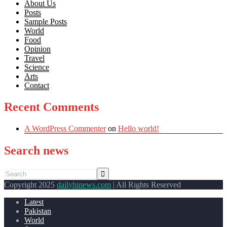
About Us
Posts
Sample Posts
World
Food
Opinion
Travel
Science
Arts
Contact
Recent Comments
A WordPress Commenter
on
Hello world!
Search news
Copyright 2025
dailyhinews.com
| All Rights Reserved
Latest
Pakistan
World