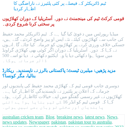
ٹیم ڈائریکٹر کے فیصلے پر کئی پلئیرز نے ناراضگی کا
اظہار کردیا
قومی کرکٹ ٹیم کی مینجمنٹ نے دورہ آسٹریلیا کے دوران کھلاڑیوں
پر سختی کرنا شروع کردی۔
میڈیا رپورٹس میں دعویٰ کیا گیا ہے کہ ٹیم ڈائریکٹر محمد حفیظ
کی جانب سے کھلاڑیوں کیلئے نئے ایس او پیز واضح کردئیے گئے ہیں،
جسکی خلاف ورزی کرنے پر کھلاڑیوں کو جرمانہ کیا جائے گا۔انہوں
نے کہا کہ دورہ آسٹریلیا کے دوران اگر کوئی بھی کھلاڑی گراونڈ
میں سویا ہوا دکھائی دیا یا وہ ایکٹیو دکھائی نہ دیا تو اسے 500
ڈالر جرمانہ ہوگا۔
مزید پڑھیں: میلبرن ٹیسٹ؛ پاکستانی بالرز نے ناپسندیدہ ریکارڈ
بنالیا، مگر کونسا؟
دوسری جانب قومی ٹیم کے کھلاڑی محمد حفیظ کی پابندیوں اور
جرمانے کے اعلان پر پلئیرز نے ناپسندیدگی کا اظہار کیا ہے۔
کھلاڑیوں نے غیر رسمی گفتگو میں اپنے خیالات کااظہار کرتے ہوئے
کہا کہ قومی ٹیم کو انڈر 16 کی ٹیم بنایا ہوا ہے اتنی
پابندیاں اور سختی تو وہاں بھی نہیں ہوتی۔
australian cricken team
,
Blog
,
breaking news
,
latest news
,
News
,
news updates
,
Newspaper
,
pakistan
,
pakistan tour to australia
,