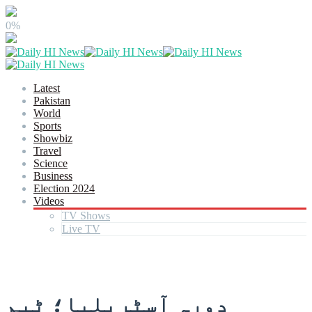
0%
Latest
Pakistan
World
Sports
Showbiz
Travel
Science
Business
Election 2024
Videos
TV Shows
Live TV
دورہ آسٹریلیا؛ ٹیم