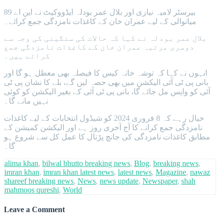
بیرسٹر لامیہ نیازی اور بلال عمر بودلہ ایڈووکیٹ نے این اے 89
میانوالی کے لیے عمران خان کے کاغذات نامزدگی جمع کرائے۔
بلال عمر بودلہ نے کہا کہ حالات کی سنگینی کی وجہ سے
دوسری مرتبہ عمران خان کے کاغذات نامزدگی جمع
کرائے ہیں۔
انہوں نے کہا کہ توشہ خانہ کیس کا فیصلہ بھی معطل ہو گا اور
بانی پی ٹی آئی الیکشن میں بھی حصہ لیں گے، بلے کا نشان پی ٹی
آئی کو واپس مل جائے گا، بانی پی ٹی آئی کے بغیر الیکشن کو کوئی
نہیں مانے گا۔
خیال رہے کہ 8 فروری 2024 کو شیڈول انتخابات کے لیے کاغذات
نامزدگی جمع کرانے کا آج آخری روز ہے اور الیکشن کمیشن کے
مطابق کاغذات نامزدگی کی جانچ پڑتال کا عمل کل سے شروع ہو
گا۔
alima khan
,
bilwal bhutto breaking news
,
Blog
,
breaking news
,
imran khan
,
imran khan latest news
,
latest news
,
Magazine
,
nawaz
shareef breaking news
,
News
,
news update
,
Newspaper
,
shah
mahmoos qureshi
,
World
Leave a Comment