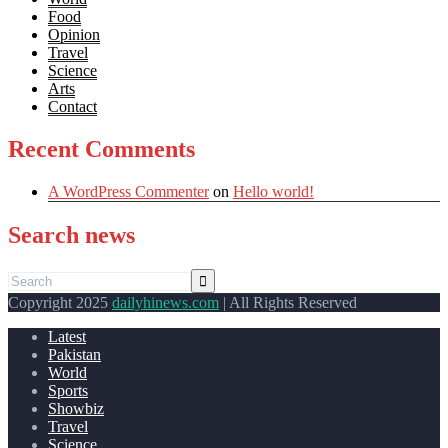
Food
Opinion
Travel
Science
Arts
Contact
Recent Comments
A WordPress Commenter
on
Hello world!
Search news
Copyright 2025
dailyhinews.com
| All Rights Reserved
Latest
Pakistan
World
Sports
Showbiz
Travel
Science