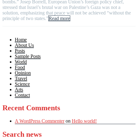
bombs.” Josep Borrell, European Union’s foreign policy chief,
stressed that Israel’s brutal war on Palestine’s Gaza was not a
solution, emphasizing that peace will not be achieved “without the
principle of two states.”
Read more
Home
About Us
Posts
Sample Posts
World
Food
Opinion
Travel
Science
Arts
Contact
Recent Comments
A WordPress Commenter
on
Hello world!
Search news