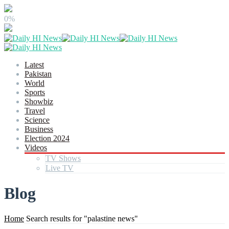
0%
Latest
Pakistan
World
Sports
Showbiz
Travel
Science
Business
Election 2024
Videos
TV Shows
Live TV
Blog
Home
Search results for "palastine news"