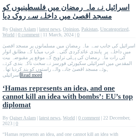
اسرائیل نے ماہ رمضان میں فلسطینیوں کو
مسجد اقصیٰ میں داخلے سے روک دیا
By
Qaiser Aslam
|
latest news
,
Opinion
,
Pakistan
,
Uncategorized
,
World
|
0 comment
|
11 March, 2024
|
0
اسرائیل کی جانب سے ماہ رمضان میں مسلمانوں پر مسجد اقصیٰ
میں داخلے پر پابندی عائدکردی گئی۔ عرب میڈیا کے مطابق اتوار
کی رات ماہ رمضان کی پہلی تراویح کے موقع پر مقبوضہ بیت
المقدس میں اسرائیلی سکیورٹی فورسز نے سخت ناکہ بندی کرتے
ہوئے مسجد اقصیٰ جانے والے راستوں کو بند کردیا تھا۔
اسرائیلی
Read more
‘Hamas represents an idea, and one
cannot kill an idea with bombs’: EU’s top
diplomat
By
Qaiser Aslam
|
latest news
,
World
|
0 comment
|
22 December,
2023
|
0
“Hamas represents an idea, and one cannot kill an idea with