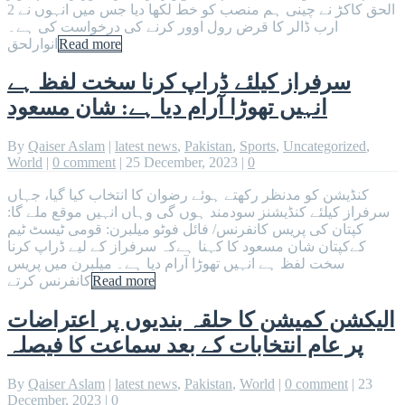
الحق کاکڑ نے چینی ہم منصب کو خط لکھا دیا جس میں انہوں نے 2
ارب ڈالر کا قرض رول اوور کرنے کی درخواست کی ہے۔
Read more
انوارلحق
سرفراز کیلئے ڈراپ کرنا سخت لفظ ہے
انہیں تھوڑا آرام دیا ہے: شان مسعود
By
Qaiser Aslam
|
latest news
,
Pakistan
,
Sports
,
Uncategorized
,
World
|
0 comment
|
25 December, 2023
|
0
کنڈیشن کو مدنظر رکھتے ہوئے رضوان کا انتخاب کیا گیا، جہاں
سرفراز کیلئے کنڈیشنز سودمند ہوں گی وہاں انہیں موقع ملے گا:
کپتان کی پریس کانفرنس/ فائل فوٹو میلبرن: قومی ٹیسٹ ٹیم
کےکپتان شان مسعود کا کہنا ہےکہ سرفراز کے لیے ڈراپ کرنا
سخت لفظ ہے انہیں تھوڑا آرام دیا ہے۔ میلبرن میں پریس
Read more
کانفرنس کرتے
الیکشن کمیشن کا حلقہ بندیوں پر اعتراضات
پر عام انتخابات کے بعد سماعت کا فیصلہ
By
Qaiser Aslam
|
latest news
,
Pakistan
,
World
|
0 comment
|
23
December, 2023
|
0