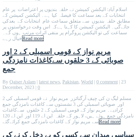
اسلام آباد: الیکشن کمیشن نے حلقہ بندیوں پر اعتراضات پر عام
انتخابات کے بعد سماعت کا فیصلہ کیا ہے۔ الیکشن کمیشن کے
مطابق حلقہ بندیوں سے متعلق سماعت عام انتخابات کے بعدکی
جائےگی۔ الیکشن کمیشن کا کہنا ہےکہ اس وقت درخواستوں پر
سماعت کی تو الیکشن پروگرام پر منفی اثرات مرتب ہوں گے۔
Read more
خیال رہے
مریم نواز کے قومی اسمبلی کے 2 اور
صوبائی کے 3 حلقوں سےکاغذات نامزدگی
جمع
By
Qaiser Aslam
|
latest news
,
Pakistan
,
World
|
0 comment
|
23
December, 2023
|
0
مسلم لیگ ن کی چیف آرگنائزر مریم نواز نے قومی اسمبلی کی 2
اور صوبائی اسمبلی کی 3 نشستوں سے کاغذات نامزدگی جمع
کرادیے۔ مریم نواز کے قومی اسمبلی کے 2 حلقوں سےکاغذات
نامزدگی جمع ہوئے ہیں، لاہور کے حلقہ این اے 119 اور این اے 120
Read more
سے مریم نواز کے کاغذات نامزدگی جمع کرائےگئے
سیاسی میدان سے کسی کو بے دخل کرنے کی