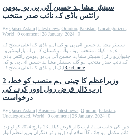
سینیٹر مشاہد حسین آئی پی یو ہیومن
رائٹس باڈی کے نائب صدر منتخب
By
Qaiser Aslam
|
latest news
,
Opinion
,
Pakistan
,
Uncategorized
,
World
|
0 comment
|
28 January, 2024
|
0
سینیٹر مشاہد حسین آئی پی یو کی اہم باڈی کے اعلی سطح کے
عہدے کیلئے منتخب ہونے والے پاکستان کے پہلے پارلیمنٹیرین
جنیوا(رپو ر ٹر ) سینیٹر مشاہد حسین آئی پی یو ہیومن رائٹس باڈی
کے نائب صدر منتخب ہو گئے ،سینیٹر مشاہد حسین آئی پی یو کی
Read more
ایک اہم باڈی کے اعلی سطح کے
وزیراعظم کا چینی ہم منصب کو خط، 2
ارب ڈالر قرض رول اوور کرنے کی
درخواست
By
Qaiser Aslam
|
Business
,
latest news
,
Opinion
,
Pakistan
,
Uncategorized
,
World
|
0 comment
|
26 January, 2024
|
0
چین کی جانب سے 2 ارب ڈالر قرض کیلئے 23 مارچ 2024 کو ڈپازٹ
ٹائم مکمل ہو جائے گا اسلام آباد (رپو ر ٹر ) نگران وزیراعظم انوار