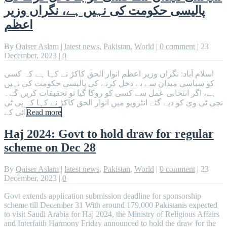
پالیسی حکومت کی نہیں ہے، نگراں وزیر
اعظم
By
Qaiser Aslam
|
latest news
,
Pakistan
,
World
|
0 comment
|
23
December, 2023
|
0
اسلام آباد: نگراں وزیر اعظم انوار الحق کاکڑ نے کہا ہے کہ کسی
کو سیاسی میدان سے بے دخل کرنے کی پالیسی حکومت کی نہیں
ہے، اگر انتخابی عمل سے کسی کو روکا گیا تو تحقیقات کریں گے۔
نجی ٹی وی کو دیے گئے انٹرویو میں انوار الحق کاکڑ نے کہا کہ پی ٹی
Read more
آئی کے
Haj 2024: Govt to hold draw for regular
scheme on Dec 28
By
Qaiser Aslam
|
latest news
,
Pakistan
,
World
|
0 comment
|
23
December, 2023
|
0
Govt extends application submission deadline for sponsorship
scheme till December 31 With around 179,000 Pakistanis expected
to visit Saudi Arabia for Haj 2024, the Ministry of Religious Affairs
and Interfaith Harmony Friday announced to hold the draw for the