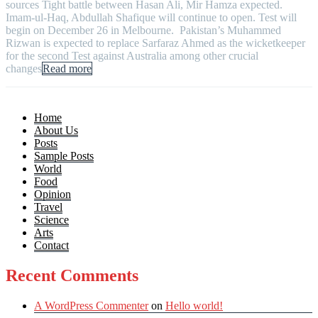
sources Tight battle between Hasan Ali, Mir Hamza expected.
Imam-ul-Haq, Abdullah Shafique will continue to open. Test will
begin on December 26 in Melbourne. Pakistan’s Muhammed
Rizwan is expected to replace Sarfaraz Ahmed as the wicketkeeper
for the second Test against Australia among other crucial
changes
Read more
Home
About Us
Posts
Sample Posts
World
Food
Opinion
Travel
Science
Arts
Contact
Recent Comments
A WordPress Commenter
on
Hello world!