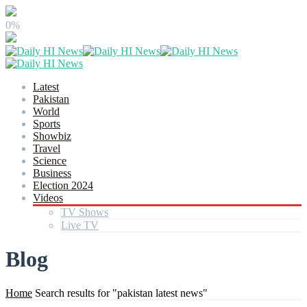
0%
Latest
Pakistan
World
Sports
Showbiz
Travel
Science
Business
Election 2024
Videos
TV Shows
Live TV
Blog
Home
Search results for "pakistan latest news"