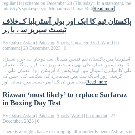
regular Haj scheme on December 28 (Thursday). In a statement, the
ministry’s spokesperson Muhammad Umar Butt
Read more
پاکستان ٹیم کا ایک اور بولر آسٹریلیا کےخلاف
ٹیسٹ سیریز سے باہر
By
Qaiser Aslam
|
Pakistan
,
Sports
,
Uncategorized
,
World
|
0
comment
|
23 December, 2023
|
0
آسٹریلیا میں پاکستان ٹیم فٹنس مسائل سے دوچار ہے خرم شہزاد
کے بعد اسپنر نعمان علی بھی ٹیسٹ سیریز سے باہر ہوگئے، نعمان
علی کا میلبرن اسپتال میں اپینڈیکس کا آپریشن ہوا۔ نعمان علی نے
گزشتہ روز اچانک پیٹ میں شدید درد کی شکایت کی، جس کے
Read more
نتیجے میں ان کے ایمرجنسی میں معائنہ اور
Rizwan ‘most likely’ to replace Sarfaraz
in Boxing Day Test
By
Qaiser Aslam
|
Pakistan
,
Sports
,
World
|
0 comment
|
22
December, 2023
|
0
There is a bright chance of dropping all-rounder Faheem Ashraf, say