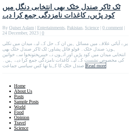
ٹک ٹاکر صندل خٹک بھی انتخابی دنگل میں
کود پڑیں، کاغذات نامزدگی جمع کرا دیے
By
Qaiser Aslam
|
Entertainments
,
Pakistan
,
Science
|
0 comment
|
24 December, 2023
|
0
یرے آبائی علاقے میں مسائل ہیں ان کے حل کے لیے میدان میں نکلی
ہوں: صندل خٹک۔ فوٹو فائل پشاور: ٹک ٹاکر صندل خٹک بھی
انتخابی میدان میں کود پڑیں اور انہوں نے خیبرپختونخوا سے خواتین
کی مخصوص نشست کے لیے کاغذات نامزدگی جمع کرا دیے ہیں۔
صندل خٹک کا کہنا تھا کس سیاسی جماعت
Read more
Home
About Us
Posts
Sample Posts
World
Food
Opinion
Travel
Science