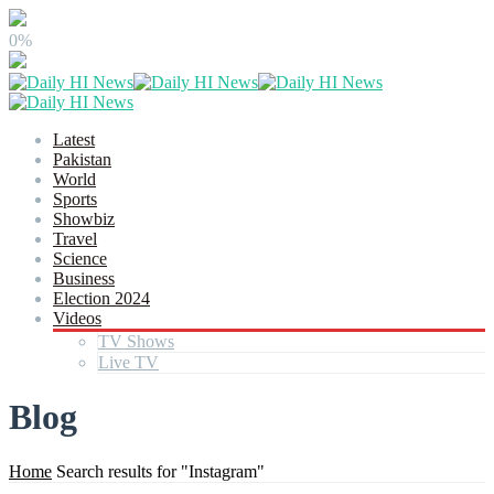
0%
Latest
Pakistan
World
Sports
Showbiz
Travel
Science
Business
Election 2024
Videos
TV Shows
Live TV
Blog
Home
Search results for "Instagram"