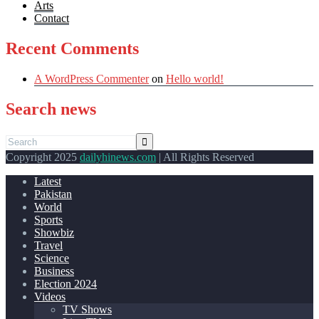
Arts
Contact
Recent Comments
A WordPress Commenter
on
Hello world!
Search news
Copyright 2025
dailyhinews.com
| All Rights Reserved
Latest
Pakistan
World
Sports
Showbiz
Travel
Science
Business
Election 2024
Videos
TV Shows