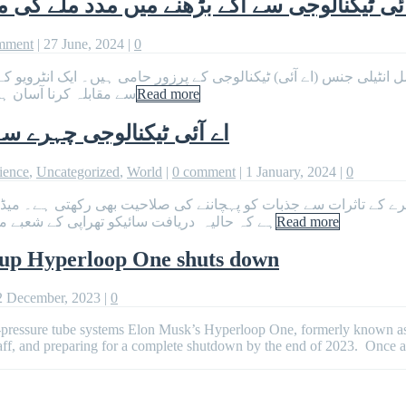
آئی ٹیکنالوجی سے آگے بڑھنے میں مدد ملے گی 
mment
|
27 June, 2024
|
0
یلی جنس (اے آئی) ٹیکنالوجی کے پرزور حامی ہیں۔ ایک انٹرویو کے د
سے مقابلہ کرنا آسان ہو
Read more
اے آئی ٹیکنالوجی چہرے 
ience
,
Uncategorized
,
World
|
0 comment
|
1 January, 2024
|
0
ہرے کے تاثرات سے جذبات کو پہچاننے کی صلاحیت بھی رکھتی ہے۔ میڈی
ہے کہ حالیہ دریافت سائیکو تھراپی کے شعبے م
Read more
rtup Hyperloop One shuts down
2 December, 2023
|
0
pressure tube systems Elon Musk’s Hyperloop One, formerly known as Vi
 staff, and preparing for a complete shutdown by the end of 2023. Once 