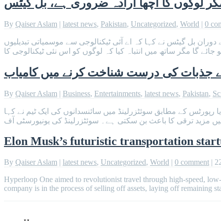
مگر لوگوں کا اچھا ارادہ ضروری ہے، بل گیٹس
By
Qaiser Aslam
|
latest news
,
Pakistan
,
Uncategorized
,
World
|
0 co
وران بل گیٹس نے کہا کہ اے آئی ٹیکنالوجی سے موسمیاتی تبدیلیوں
 جائے گا مگر ساتھ میں انتباہ کیا کہ لوگوں کو اس نئی ٹیکنالوجی کا
سے جذبات کی درست شناخت کرنے میں کامیاب
By
Qaiser Aslam
|
Business
,
Entertainments
,
latest news
,
Pakistan
,
Sc
ا رپورٹس کے مطابق سوئٹزرلینڈ میں سائنسدانوں کی ایک ٹیم نے کہا
یں مزید ترقی کا باعث بن سکتی ہے۔ سوئٹزرلینڈ کی یونیورسٹی آف
Elon Musk’s futuristic transportation sta
By
Qaiser Aslam
|
latest news
,
Uncategorized
,
World
|
0 comment
|
2
Hyperloop One aimed to revolutionist travel through high-speed, low-
company is in the process of selling off assets, laying off remaining