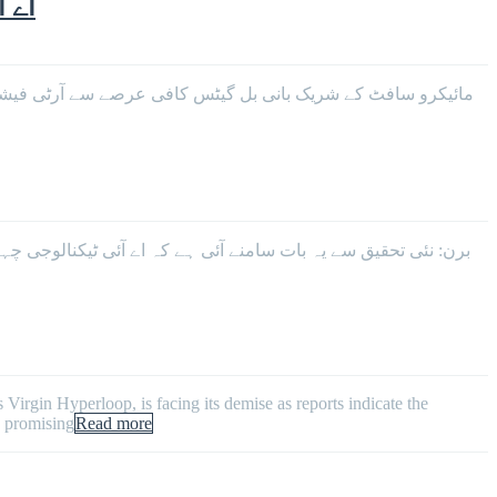
اے 
مائیکرو سافٹ کے شریک بانی بل گیٹس کافی عرصے سے آرٹی فیشل انٹ
برن: نئی تحقیق سے یہ بات سامنے آئی ہے کہ اے آئی ٹیکنالوجی چ
rgin Hyperloop, is facing its demise as reports indicate the
a promising
Read more