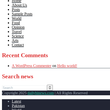
Home
About Us
Posts
Sample Posts
World
Food
Opinion
Travel
Science
Arts
Contact
Recent Comments
A WordPress Commenter
on
Hello world!
Search news
Copyright 2025
dailyhinews.com
| All Rights Reserved
Latest
Pakistan