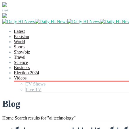
0%
Latest
Pakistan
World
Sports
Showbiz
Travel
Science
Business
Election 2024
Videos
TV Shows
Live TV
Blog
Home
Search results for "ai technology"