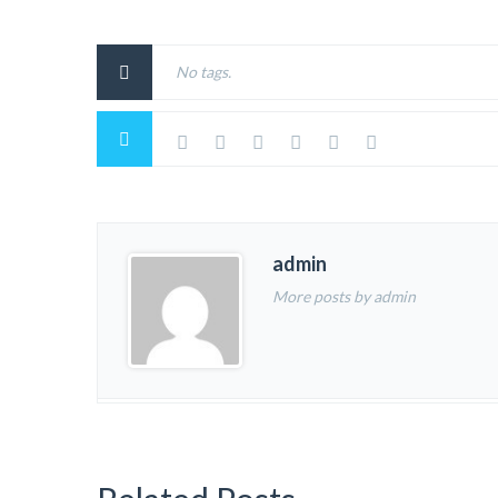
No tags.
admin
More posts by admin