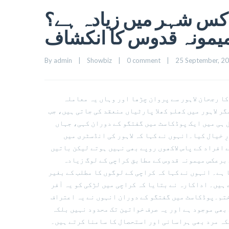
کس شہر میں زیادہ ہے؟
یمونہ قدوس کا انکشاف
By 
admin
|
Showbiz
|
0 comment
|
25 September, 202
ا رجحان لاہور سے پروان چڑھا اور وہاں یہ معاملہ
ر لاہور میں کھلم کھلا پارٹیاں منعقد کی جاتی ہیں، جب
 ہی میں ایک پوڈکاسٹ میں گفتگو کے دوران کہی، جہاں
ِ خیال کیا۔انہوں نے کہا کہ لاہور کی انڈسٹری میں
ے افراد کے پاس لاکھوں روپے بھی نہیں ہوتے لیکن باتیں
 برعکس میمونہ قدوس کے مطابق کراچی کے لوگ زیادہ
ہے۔ انہوں نے کہا کہ کراچی کے لوگوں کا مطلب کے بغیر
 ہیں۔ اداکارہ نے بتایا کہ کراچی میں لڑکی کو یہ آفر
 ختم۔پوڈکاسٹ میں گفتگو کے دوران انہوں نے یہ اعتراف
 بھی موجود ہے اور یہ صرف خواتین تک محدود نہیں بلکہ
لکہ مرد بھی ہراسانی اور استحصال کا سامنا کرتے ہیں۔