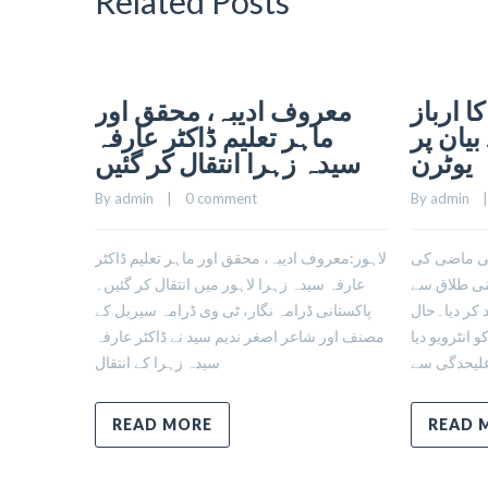
Related Posts
ا ارباز
معروف ادیبہ، محقق اور
یان پر
ماہر تعلیم ڈاکٹر عارفہ
یوٹرن
سیدہ زہرا انتقال کر گئیں
By 
admin
    |    
0 comment
By 
admin
    |
کی ماضی کی
لاہور:معروف ادیبہ، محقق اور ماہر تعلیم ڈاکٹر
پنی طلاق سے
عارفہ سیدہ زہرا لاہور میں انتقال کر گئیں۔
 کر دیا۔حال
پاکستانی ڈرامہ نگار، ٹی وی ڈرامہ سیریل کے
انٹرویو دیا
مصنف اور شاعر اصغر ندیم سید نے ڈاکٹر عارفہ
علیحدگی سے
سیدہ زہرا کے انتقال
READ MORE
READ 