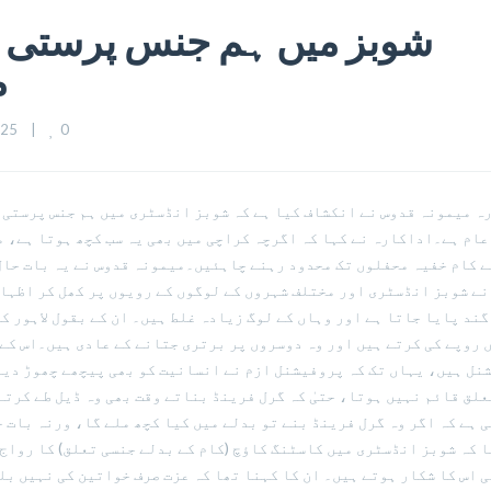
شوبز میں ہم جنس پرستی 
م
0
5    
|
ہ میمونہ قدوس نے انکشاف کیا ہے کہ شوبز انڈسٹری میں ہم جنس پرستی ک
عام ہے۔اداکارہ نے کہا کہ اگرچہ کراچی میں بھی یہ سب کچھ ہوتا ہے، مگ
ے کام خفیہ محفلوں تک محدود رہنے چاہئیں۔میمونہ قدوس نے یہ بات حال
نے شوبز انڈسٹری اور مختلف شہروں کے لوگوں کے رویوں پر کھل کر اظہار
ند پایا جاتا ہے اور وہاں کے لوگ زیادہ غلط ہیں۔ ان کے بقول لاہور ک
 روپے کی کرتے ہیں اور وہ دوسروں پر برتری جتانے کے عادی ہیں۔اس کے
نل ہیں، یہاں تک کہ پروفیشنل ازم نے انسانیت کو بھی پیچھے چھوڑ دیا 
علق قائم نہیں ہوتا، حتیٰ کہ گرل فرینڈ بناتے وقت بھی وہ ڈیل طے کرتے
ی ہے کہ اگر وہ گرل فرینڈ بنے تو بدلے میں کیا کچھ ملے گا، ورنہ بات
ا کہ شوبز انڈسٹری میں کاسٹنگ کاؤچ (کام کے بدلے جنسی تعلق) کا رواج
ی اس کا شکار ہوتے ہیں۔ ان کا کہنا تھا کہ عزت صرف خواتین کی نہیں ب