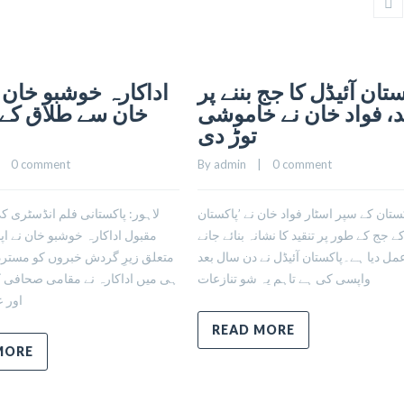
تان آئیڈل کا جج بننے پر
اداکارہ خوشبو خان ک
د، فواد خان نے خاموشی
خان سے طلاق کے ب
توڑ دی
    
0 comment
By 
admin
    |    
0 comment
ستان کے سپر اسٹار فواد خان نے ’پاکستان
لاہور: پاکستانی فلم انڈسٹری 
کے جج کے طور پر تنقید کا نشانہ بنائے جانے
مقبول اداکارہ خوشبو خان نے ا
مل دیا ہے۔پاکستان آئیڈل نے دن سال بعد
متعلق زیرِ گردش خبروں کو مسترد
واپسی کی ہے تاہم یہ شو تنازعات
ہی میں اداکارہ نے مقامی صحافی کو 
اور 
READ MORE
MORE