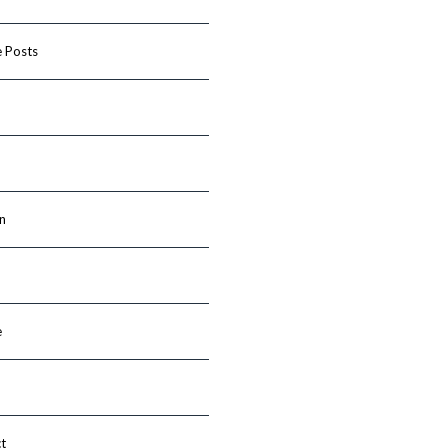
 Posts
n
e
t