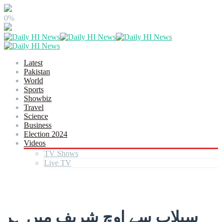
0%
Latest
Pakistan
World
Sports
Showbiz
Travel
Science
Business
Election 2024
Videos
TV Shows
Live TV
سیلاب سے اوچ شریف میں ہر