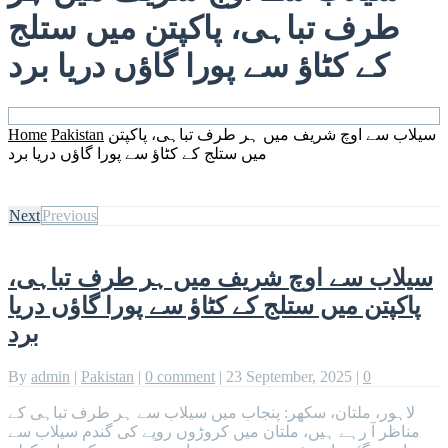
طرف تباہی، پاکپتن میں ستلج
کے کٹاؤ سے پورا گاؤں دریا برد
سیلاب سے اوچ شریف میں ہر طرف تباہی، پاکپتن
Pakistan
Home
میں ستلج کے کٹاؤ سے پورا گاؤں دریا برد
Next
Previous
سیلاب سے اوچ شریف میں ہر طرف تباہی،
پاکپتن میں ستلج کے کٹاؤ سے پورا گاؤں دریا
برد
By
admin
|
Pakistan
|
0 comment
|
23 September, 2025
|
0
لاہور، ملتان، سکھر: پنجاب میں سیلاب سے ہر طرف تباہی کے
مناظر آ رہے ہیں، ملتان میں کروڑوں روپے کی گندم سیلاب سے