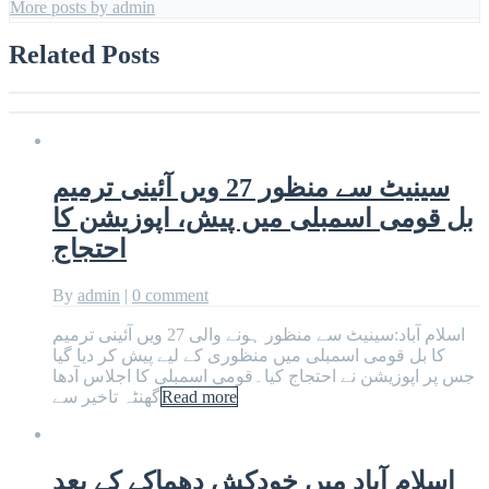
More posts by admin
Related Posts
سینیٹ سے منظور 27 ویں آئینی ترمیم
بل قومی اسمبلی میں پیش، اپوزیشن کا
احتجاج
By
admin
|
0 comment
اسلام آباد:سینیٹ سے منظور ہونے والی 27 ویں آئینی ترمیم
کا بل قومی اسمبلی میں منظوری کے لیے پیش کر دیا گیا
جس پر اپوزیشن نے احتجاج کیا۔قومی اسمبلی کا اجلاس آدھا
Read more
گھنٹہ تاخیر سے
اسلام آباد میں خودکش دھماکے کے بعد