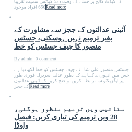
کہ کیڈٹ کالج پر حملے کے وقت 525 کیڈٹس سمیت تقریباً
Read more
650 افراد موجود
آئینی عدالتوں کے ججز سے مشاورت کے
بغیر ترمیم نہیں ہوسکتی، جسٹس
منصور کا چیف جسٹس کو خط
By
admin
|
0 comment
جسٹس منصور علی شاہ نے چیف جسٹس کو خط لکھ دیا ہے
جس میں انہوں ے کہاہے کہ بطور عدلیہ سربراہ فوری طور
پر ایگزیکٹو سے رابطہ کریں، واضح کریں کہ آئینی عدالتوں
Read more
کے ججز
ستائیس ویں ترمیم منظور ہوگئی،
28 ویں ترمیم کی تیاری کریں: فیصل
واوڈا