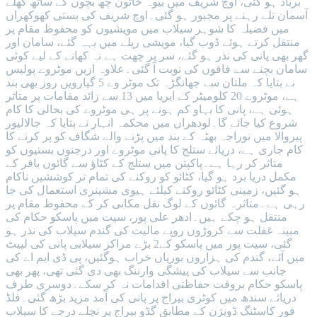
برباد ہو گئی، اوچ شریف میں بیوہ خاتون چھ بچوں کے ساتھ کھلے
آسمان تلے رہنے پر مجبور ہو گئی۔اوچ شریف کی بستی کھوکھراں
میں فضیلہ کا شوہر سیلاب میں مویشیوں کو محفوظ مقام پر
منتقل کرتے ہوئے ڈوب گیا، مویشی ریلے میں بہہ گئے، سامان اور
گھر بھی پانی کی نذر ہو گئے، سر پر چھت ہے نہ کھانے کے لیے کوئی
سامان بچنے سے فاقوں کی نوبت آ گئی۔علاوہ ازیں موٹروے پولیس
نے بتایا کہ ملتان سے جھانگڑہ تک موٹر وے 5 گیارویں روز بھی بند
ہے، موٹروے 20 کلومیٹر کے ایریا میں 13 سے زائد مقامات پر متاثر
ہوئی ہے، پانی کا بہاو کم ہونے پر ہی موٹروے کی بحالی کا کام
شروع کیا جائے گا۔لودھراں میں محکمہ انہار نے بتایا کہ جالالپور
پیروالا میں نوراجہ بھٹہ کے بند میں پڑنے والے شگاف کو پر کرنے کا
کام جاری ہے، دریائے ستلج کا پانی موٹروے اور درجنوں بستیوں کو
متاثر کر رہا ہے۔پاکپتن میں ستلج کے کٹاؤ سے گائوں باقر کے
مکمل دریا برد ہو گیا، کٹائو کو روکنے کی تمام تر کوششیں ناکام
ہو گئیں، زمینی کٹائو روکنے کیلئے ہیوی مشینری استعمال کی جا
رہی ہے۔متاثرہ گائوں کے لوگ نقل مکانی کر کے محفوظ مقام پر
منتقل ہو چکے ہیں۔ادھر علی پور، سیت میں پاسکو حکام کی
مبینہ غفلت سے کروڑوں روپے مالیت کی گندم سیلاب کی نذر ہو
گئی، سیت پور میں پاسکو کے2 بڑے مراکز سیلابی پانی کی لپیٹ
میں آئے، گندم کی ہزاروں بوریاں خراب ہوگئیں، پی ڈی ایم اے کی
جانب سے سیلاب کی پیشگی وارننگ بھی دی گئی تھی، پھر بھی
پاسکو حکام بروقت حفاظتی اقدامات نہ کر سکے۔دوسری طرف
دریائے سندھ میں کوٹری بیراج پر پانی کی آمد مزید بڑھ گئی۔فلڈ
فور کاسٹنگ ڈویژن کے مطابق گڈو بیراج پر نچلے درجے کا سیلاب