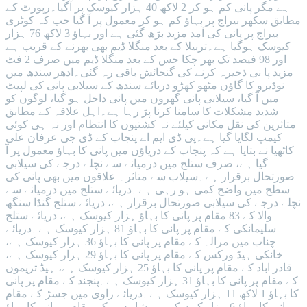
ہے مگر پانی کم ہو کر 2 لاکھ 40 ہزار کیوسک پر آگیا۔رپورٹ کے
مطابق سکھر بیراج پر بہاؤ کم ہو کر معمول پر آ گیا جب کہ کوٹری
بیراج پر پانی کی آمد مزید بڑھ گئی ہے اور بہاؤ 3 لاکھ 76 ہزار
کیوسک ہوگیا ہے۔تربیلا کے بعد منگلا ڈیم بھی بھرنے کے قریب ہے
اور 98 فیصد تک بھر چکا جس کے بعد منگلا ڈیم میں صرف 2 فٹ
مزید پا نی ذخیرہ کرنے کی گنجائش باقی رہ گئی۔ادھر سندھ میں
نوڈیرو کا گاؤں مٹھو کھڑو دریائے سندھ کے سیلابی پانی کی لپیٹ
میں آ گیا، سیلابی پانی گھروں میں پانی داخل ہو گیا، لوگوں کو
شدید مشکلات کا سامنا کرنا پڑ رہا ہے۔اہل علاقہ کے مطابق
متاثرین کی نقل مکانی کیلئے نہ کشتیوں کا انتظام اور نہ ہی کوئی
کیمپ لگایا گیا ہے۔پی ڈی ایم اے پنجاب کے ڈی جی عرفان علی
کاٹھیا نے بتایا ہے کہ پنجاب کے دریاؤں میں پانی کا بہاؤ معمول پر آ
گیا ہے، صرف ستلج میں درمیانے سے نچلے درجے کی سیلابی
صورتحال برقرار ہے۔سیلاب سے متاثرہ علاقوں میں بھی پانی کی
سطح میں واضح کمی ہو رہی ہے۔دریائے ستلج میں درمیانے سے
نچلے درجے کی سیلابی صورتحال برقرار ہے، دریائے ستلج گنڈا سنگھ
والا کے 83 مقام پر پانی کا بہاؤ ہزار کیوسک ہے، دریائے ستلج
سلیمانکی کے مقام پر پانی کا بہاؤ 81 ہزار کیوسک ہے۔دریائے
چناب میں مرالہ کے مقام پر پانی کا بہاؤ 36 ہزار کیوسک ہے،
خانکی ہیڈ ورکس کے مقام پر پانی کا بہاؤ 29 ہزار کیوسک ہے،
قادر اباد کے مقام پر پانی کا بہاؤ 25 ہزار کیوسک ہے، ہیڈ تریموں
کے مقام پر پانی کا بہاؤ 31 ہزار کیوسک ہے۔پنجند کے مقام پر پانی
کا بہاؤ 1 لاکھ 11 ہزار کیوسک ہے۔دریائے راوی میں جسڑ کے مقام
پر پانی کا بہاؤ 6 ہزار کیوسک ہے، شاہدرہ کے مقام پر پانی کا بہاؤ