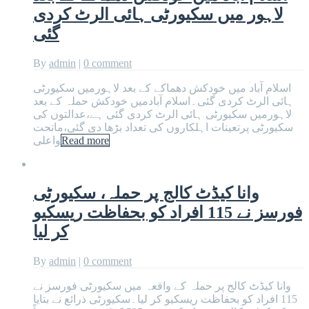
لاہور میں سکیورٹی ہائی الرٹ کردی
گئی
By
admin
|
0 comment
اسلام آباد میں خودکش دھماکے کے بعد لاہورمیں سکیورٹی
ہائی الرٹ کردی گئی۔اسلام آبادمیں خودکش حملہ کے بعد
لاہورمیں سکیورٹی ہائی الرٹ کردی گئی ہے،عدالتوں کی
سکیورٹی پرتعینات اہلکاروں کی تعداد بڑھا دی گئی،ماتحت
Read more
واعلی
وانا کیڈٹ کالج پر حملہ، سکیورٹی
فورسز نے 115 افراد کو بحفاظت ریسکیو
کر لیا
By
admin
|
0 comment
وانا کیڈٹ کالج پر حملہ کے واقعہ میں سکیورٹی فورسز نے
115 افراد کو بحفاظت ریسکیو کر لیا۔سکیورٹی ذرائع نے بتایا