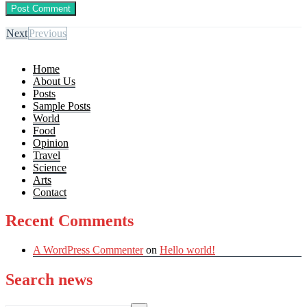
Next
Previous
Home
About Us
Posts
Sample Posts
World
Food
Opinion
Travel
Science
Arts
Contact
Recent Comments
A WordPress Commenter
on
Hello world!
Search news