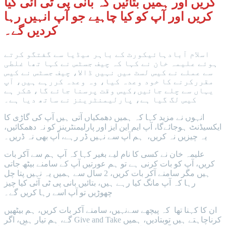
کریں اور ہمیں بتائیں کہ بانی پی ٹی آئی کیا
کریں اور آپ کو کیا چاہیے جو آپ انہیں رہا
کردیں گے۔
اسلام آبادہائیکورٹ کے باہر میڈیا سے گفتگو کرتے
ہوئے علیمہ خان نے کہا کہ چیف جسٹس نے کہا تھا غلطی
سے عملے نے کیس لسٹ میں نہیں ڈالا، چیف جسٹس نے کیس
مقررکرنے کا خود وعدہ کیا، وہ وعدہ کررہے ہیں، آپ
یہاں سے چلے جائیں،کیس وقت پرسنا جائے گا، شکر ہے
کیس لگ گیا ہے، پارلیمنٹرینز نے ساتھ دیا ہے۔
انہوں نے مزید کہا کہ ہمیں دھمکیاں آتی ہیں آپ کی گاڑی کا
ایکسیڈنٹ ہوجائےگا، آپ ایم این ایز اور پارلیمنٹرینز کو نہ دھمکائیں،
یہ چیزیں نہ کریں، ہم آپ سے نہیں ڈر رہے، آپ بھی نہ ڈریں۔
علیمہ خان نے کسی کا نام لیے بغیر کہا کہ آپ ہم سے آکر بات
کریں، آپ کو بات کرنی ہے تو ہم عورتیں آپ کے سامنے بیٹھ جاتی
ہیں مگر سامنے آکر بات کریں، 2 سال سے ہمیں یہ نہیں پتا چل
رہا کہ آپ مانگ کیا رہے ہیں، بتائیں بانی پی ٹی آئی کیا چیز
چھوڑیں تو آپ اسے رہا کریں گے۔
ان کا کہنا تھا کہ پیچھے سےنہیں، سامنے آکر بات کریں، ہم بیٹھیں
گے، ہم تیار ہیں، اگر Give and Take کرناچاہتے ہیں توبتادیں، ہمیں