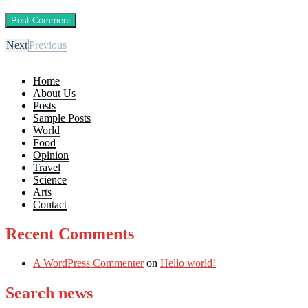
Next
Previous
Home
About Us
Posts
Sample Posts
World
Food
Opinion
Travel
Science
Arts
Contact
Recent Comments
A WordPress Commenter
on
Hello world!
Search news