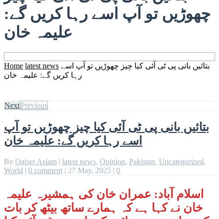
چھوڑیں تو آپ اسے رہا کریں گے:
علیمہ خان
بتائیں بانی پی ٹی آئی کیا چیز چھوڑیں تو آپ اسے
latest news
Home
رہا کریں گے: علیمہ خان
Next
Previous
بتائیں بانی پی ٹی آئی کیا چیز چھوڑیں تو آپ
اسے رہا کریں گے: علیمہ خان
By
Qaiser Aslam
|
latest news
,
Opinion
,
Pakistan
,
Uncategorized
,
World
|
0 comment
|
27 May, 2025
|
0
اسلام آباد: عمران خان کی ہمشیرہ علیمہ
خان نے کہا ہے کہ ہمارے ساتھ بیٹھ کر بات